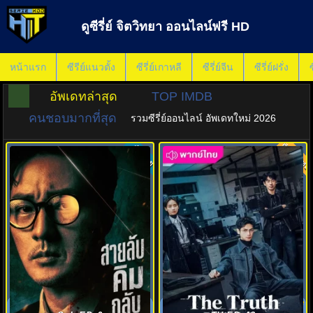
ดูซีรี่ย์ จิตวิทยา ออนไลน์ฟรี HD
หน้าแรก
ซีรีย์แนวตั้ง
ซีรี่ย์เกาหลี
ซีรี่ย์จีน
ซีรี่ย์ฝรั่ง
ซ
อัพเดทล่าสุด
TOP IMDB
คนชอบมากที่สุด
รวมซีรี่ย์ออนไลน์ อัพเดทใหม่ 2026
พากย์ไทย
ซับไทย
7.6
8.0
สายลับคิมกลับมาแล้ว (2026)
คลายปริศนาคดีพิศวง (2025) The