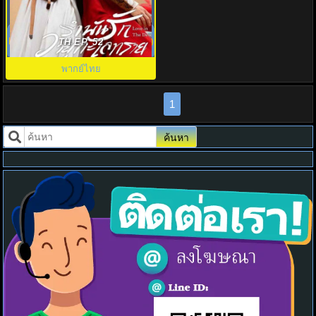
รำพันรักวายุทะเลทราย พากย์ไทย
Love In The Desert EP.1-26 (จบ)
TH EP. 52
พากย์ไทย
1
ค้นหา