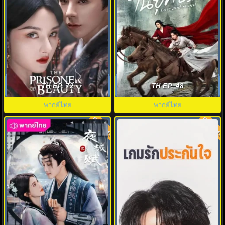
ปรปักษ์จำนน (2025) The
เพียงฝันในยุทธภพ (2025) Love
Prisoner of Beauty พากย์ไทย
and Sword พากย์ไทย EP.1-24
TH EP. 72
TH EP. 48
EP.1-36
พากย์ไทย
พากย์ไทย
พากย์ไทย
พากย์ไทย
8.0
8.0