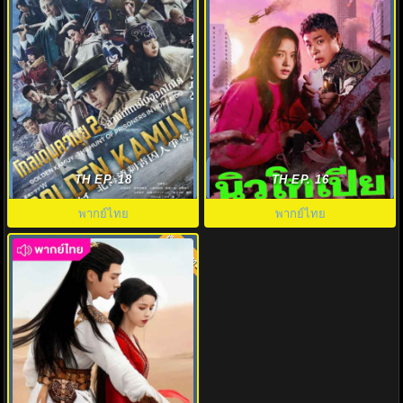
โกลเดนคามุย ล่านักโทษใน
นิวโทเปีย (2025) Newtopia พากย์
ฮอกไกโด Golden Kamuy2 พากย์
ไทย EP.1-8 (จบ)
TH EP. 18
TH EP. 16
ไทย EP.1-9
พากย์ไทย
พากย์ไทย
พากย์ไทย
7.0