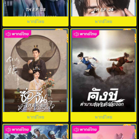
อลหม่านบัลลังก์ต้าฉู่ ภาคเงารัก
เกมรักประกันใจ (2025) The
หวนคืน Ye Cheng Reborn พากย์
Divorce Insurance พากย์ไทย
TH EP. 38
TH EP. 24
ไทย
EP1-12
พากย์ไทย
พากย์ไทย
พากย์ไทย
พากย์ไทย
8.0
7.0
ซื่อจิ่น หวนรักประดับใจพากย์ไทย
คังชิ ตำนานรักคัมภีร์จิ้งจอก
(2025) Si Jin EP.1-40 (จบ)
Kangchi the Beginning พากย์ไทย
TH EP. 80
TH EP. 48
พากย์ไทย
พากย์ไทย
พากย์ไทย
พากย์ไทย
7.0
7.0