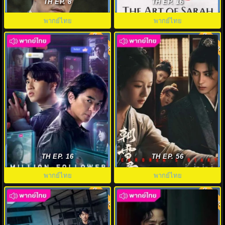
Scarecrow พากย์ไทย EP.1-12
Art of Sarah พากย์ไทย EP.1-8
TH EP. 8
TH EP. 16
(จบ)
พากย์ไทย
พากย์ไทย
พากย์ไทย
พากย์ไทย
8.0
9.0
นักสืบขวัญใจมหาชน (2026)
The Imperial Coroner ฉู่ฉู่ มือ
Million-Follower Detective พากย์
ชันสูตรฟ้าประทาน ภาค2 พากย์
TH EP. 16
TH EP. 56
ไทย
ไทย
พากย์ไทย
พากย์ไทย
พากย์ไทย
พากย์ไทย
8.0
8.0