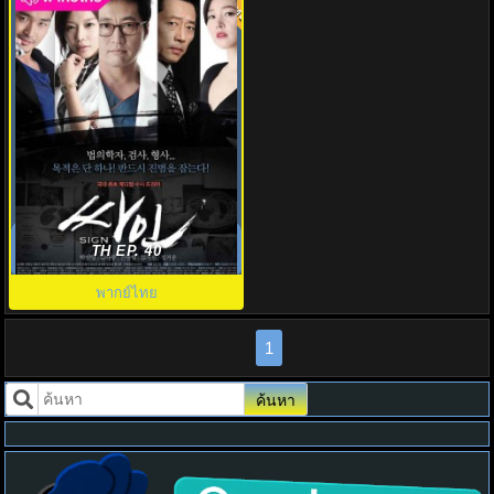
7.0
สืบศพ ไขคดีลับ พากย์ไทย Sign
ตอนที่1-16
TH EP. 40
พากย์ไทย
1
ค้นหา