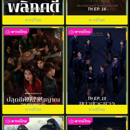
ลูปเวลาพลิกคดี พากย์ไทย (2025)
ราชินีนักฆ่าล่าฆาตกร (2025)
Mobius ตอนที่1-16 (จบ)
Queen Mantis พากย์ไทย EP.1-08
TH EP. 32
TH EP. 16
พากย์ไทย
พากย์ไทย
พากย์ไทย
พากย์ไทย
8.0
8.0
The Resurrected ปลุกชีพคืน
สืบคดีคุณหนูโรงเรียนชองดัม 2
วิญญาณ (2025) พากย์ไทย EP1-9
(2025) Bitch X Rich 2 พากย์ไทย
TH EP. 18
TH EP. 10
(จบ)
พากย์ไทย
พากย์ไทย
พากย์ไทย
พากย์ไทย
8.0
8.0