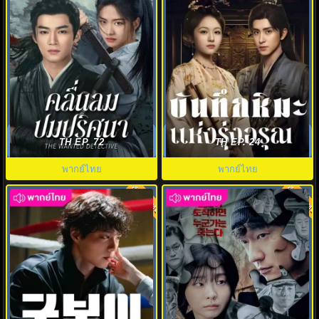
คลื่นลมปมปริศนา (2025) The
บันทึกหิมะแห่งรุ่งอรุณ (2025)
Wanted Detective พากย์ไทย
Coroner’s Diary พากย์ไทย
TH EP. 72
TH EP. 24
พากย์ไทย
พากย์ไทย
พากย์ไทย
พากย์ไทย
8.0
8.0