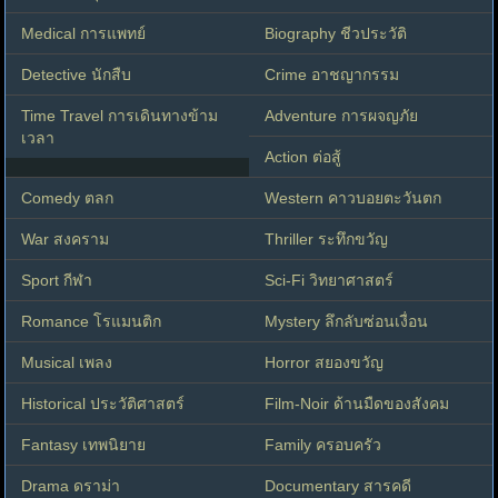
Medical การแพทย์
Biography ชีวประวัติ
Detective นักสืบ
Crime อาชญากรรม
Time Travel การเดินทางข้าม
Adventure การผจญภัย
เวลา
Action ต่อสู้
Comedy ตลก
Western คาวบอยตะวันตก
War สงคราม
Thriller ระทึกขวัญ
Sport กีฬา
Sci-Fi วิทยาศาสตร์
Romance โรแมนติก
Mystery ลึกลับซ่อนเงื่อน
Musical เพลง
Horror สยองขวัญ
Historical ประวัติศาสตร์
Film-Noir ด้านมืดของสังคม
Fantasy เทพนิยาย
Family ครอบครัว
Drama ดราม่า
Documentary สารคดี