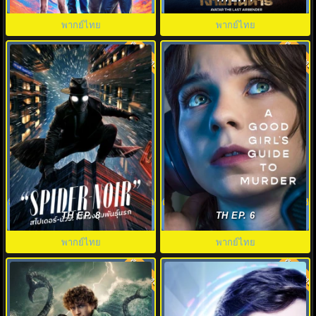
พากย์ไทย ซับไทย EP.1-10
พากย์ไทย
พากย์ไทย
พากย์ไทย
พากย์ไทย
8.7
9.1
สไปเดอร์-นัวร์: ไอ้แมงมุมพันธุ์นรก
คู่มือฆาตกรรมฉบับเด็กดี 2 A Good
(2026) Spider-Noir EP.1-8
Girl’s Guide to Murder 2
TH EP. 8
TH EP. 6
พากย์ไทย
พากย์ไทย
พากย์ไทย
พากย์ไทย
7.5
9.0