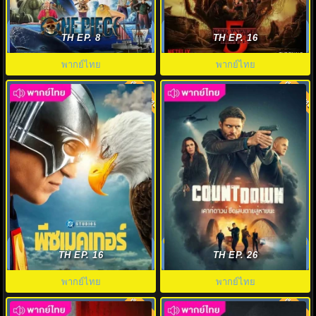
ดูซีรี่ย์ ONE PIECE Season 2
สเตรนเจอร์ ธิงส์ ซีซั่น 5 (2025)
(2026) พากย์ไทย EP1-8 เต็มเรื่อง
Stranger Things 5 พากย์ไทย
TH EP. 8
TH EP. 16
HD
พากย์ไทย
พากย์ไทย
พากย์ไทย
พากย์ไทย
8.0
8.0
Peacemaker Season2 พากย์ไทย
Countdown พากย์ไทย (2025) เคา
(2025) พีซเมคเกอร์ ซีซั่น2 EP1-8
ท์ดาวน์ ขีดเส้นตายสู่หายนะ
TH EP. 16
TH EP. 26
พากย์ไทย
พากย์ไทย
พากย์ไทย
พากย์ไทย