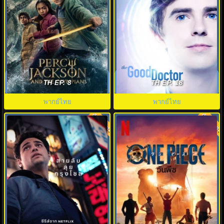
เพอร์ซีย์ แจ็กสัน แอนด์ดิโอลิมเปีย
คุณหมอฟ้าประทาน (2017) The
นส์ ภาค1 (2023) EP.1-8
Good Doctor พากย์ไทย EP.1-18
TH EP. 8
TH EP. 18
พากย์ไทย
พากย์ไทย
พากย์ไทย
พากย์ไทย
7.0
8.0