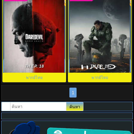
8.0
7.0
ดูซีรี่ย์ Daredevil: Born Again
เฮโล สงครามพิทักษ์จักรวาล ปี 1
(2025) แดร์เดวิล: บอร์นอะเกน
(2022) Halo พากย์ไทย EP.1-9
TH EP. 18
TH EP. 18
(พากย์ไทย)
พากย์ไทย
พากย์ไทย
1
ค้นหา