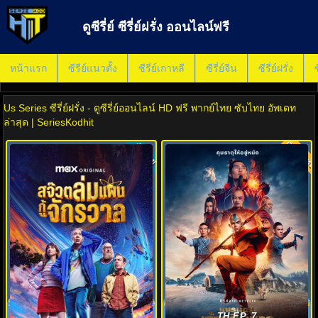
ดูซีรี่ย์ ซีรี่ย์ฝรั่ง ออนไลน์ฟรี
หน้าแรก
ซีรีย์แนวตั้ง
ซีรี่ย์เกาหลี
ซีรี่ย์จีน
ซีรี่ย์ฝรั่ง
ซ
Us Series ซีรี่ย์ฝรั่ง - ดูซีรี่ย์ออนไลน์ HD ฟรี พากย์ไทย ซับไทย อัพเดท
ล่าสุด | SeriesKodhit
พากย์ไทย
ซับไทย
9.3
7.8
Stuart Fails to Save the Universe
Avatar The Last Airbender 2 เณร
สจ๊วตล่มแผนกู้จักรวาล (2026)
น้อยเจ้าอภินิหาร พากย์ไทย
TH EP. 7