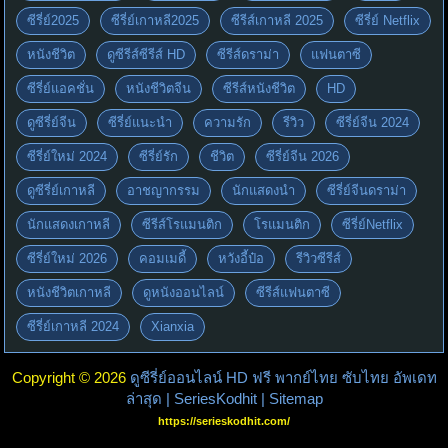
ซีรี่ย์2025
ซีรี่ย์เกาหลี2025
ซีรีส์เกาหลี 2025
ซีรี่ย์ Netflix
หนังชีวิต
ดูซีรีส์ซีรีส์ HD
ซีรีส์ดราม่า
แฟนตาซี
ซีรี่ย์แอคชั่น
หนังชีวิตจีน
ซีรีส์หนังชีวิต
HD
ดูซีรี่ย์จีน
ซีรี่ย์แนะนำ
ความรัก
รีวิว
ซีรี่ย์จีน 2024
ซีรี่ย์ใหม่ 2024
ซีรี่ย์รัก
ชีวิต
ซีรี่ย์จีน 2026
ดูซีรี่ย์เกาหลี
อาชญากรรม
นักแสดงนำ
ซีรี่ย์จีนดราม่า
นักแสดงเกาหลี
ซีรีส์โรแมนติก
โรแมนติก
ซีรี่ย์Netflix
ซีรี่ย์ใหม่ 2026
คอมเมดี้
หวังอี้ป๋อ
รีวิวซีรีส์
หนังชีวิตเกาหลี
ดูหนังออนไลน์
ซีรีส์แฟนตาซี
ซีรี่ย์เกาหลี 2024
Xianxia
Copyright © 2026
ดูซีรี่ย์ออนไลน์ HD ฟรี พากย์ไทย ซับไทย อัพเดท
ล่าสุด | SeriesKodhit
| Sitemap
https://serieskodhit.com/