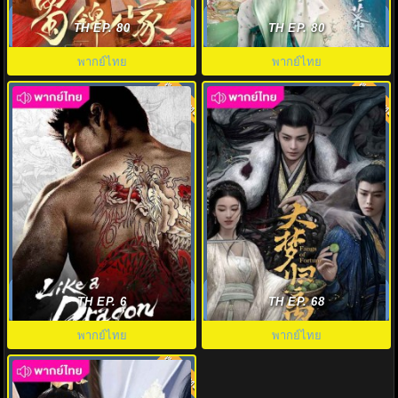
ต้นตํานานอาภรณ์จักรพรรดิ
The Story of Pearl Girl พากย์ไทย
Brocade Odyssey พากย์ไทย
เรื่องราวหญิงสาวอัญมณี EP.1-40
TH EP. 80
TH EP. 80
EP.1-40
พากย์ไทย
พากย์ไทย
พากย์ไทย
พากย์ไทย
7.0
7.0
Like a Dragon Yakuza พากย์ไทย
ห้วงฝันหวนคืน พากย์ไทย (2024)
(2024) EP.1-6 (จบ)
Fangs of Fortune EP1-EP34
TH EP. 6
TH EP. 68
พากย์ไทย
พากย์ไทย
พากย์ไทย
7.0