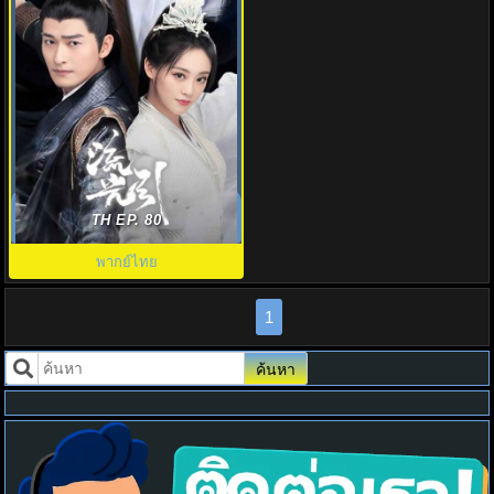
ลิขิตรักสองนครา พากย์ไทย
(2024) Fateful Love EP1-EP40
TH EP. 80
พากย์ไทย
1
ค้นหา