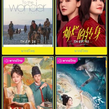
สู่แดนฝัน อาเล่อไท่ (2024) To the
แม่เลี้ยงเดี่ยวเฟี้ยวได้ใจ The
Wonder พากย์ไทย EP.1-8
Magical Women พากย์ไทย EP.1-
TH EP. 16
TH EP. 40
20 (จบ)
พากย์ไทย
พากย์ไทย
พากย์ไทย
พากย์ไทย
7.0
7.0