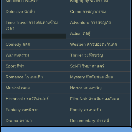
Medical การแพทย์
Biography ชีวประวัติ
Detective นักสืบ
Crime อาชญากรรม
Time Travel การเดินทางข้าม
Adventure การผจญภัย
เวลา
Action ต่อสู้
Comedy ตลก
Western คาวบอยตะวันตก
War สงคราม
Thriller ระทึกขวัญ
Sport กีฬา
Sci-Fi วิทยาศาสตร์
Romance โรแมนติก
Mystery ลึกลับซ่อนเงื่อน
Musical เพลง
Horror สยองขวัญ
Historical ประวัติศาสตร์
Film-Noir ด้านมืดของสังคม
Fantasy เทพนิยาย
Family ครอบครัว
Drama ดราม่า
Documentary สารคดี