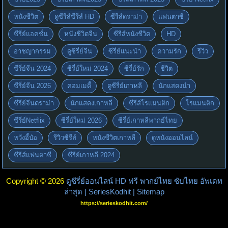
หนังชีวิต
ดูซีรีส์ซีรีส์ HD
ซีรีส์ดราม่า
แฟนตาซี
ซีรี่ย์แอคชั่น
หนังชีวิตจีน
ซีรีส์หนังชีวิต
HD
อาชญากรรม
ดูซีรี่ย์จีน
ซีรี่ย์แนะนำ
ความรัก
รีวิว
ซีรี่ย์จีน 2024
ซีรี่ย์ใหม่ 2024
ซีรี่ย์รัก
ชีวิต
ซีรี่ย์จีน 2026
คอมเมดี้
ดูซีรี่ย์เกาหลี
นักแสดงนำ
ซีรี่ย์จีนดราม่า
นักแสดงเกาหลี
ซีรีส์โรแมนติก
โรแมนติก
ซีรี่ย์Netflix
ซีรี่ย์ใหม่ 2026
ซีรี่ย์เกาหลีพากย์ไทย
หวังอี้ป๋อ
รีวิวซีรีส์
หนังชีวิตเกาหลี
ดูหนังออนไลน์
ซีรีส์แฟนตาซี
ซีรี่ย์เกาหลี 2024
Copyright © 2026
ดูซีรี่ย์ออนไลน์ HD ฟรี พากย์ไทย ซับไทย อัพเดท
ล่าสุด | SeriesKodhit
| Sitemap
https://serieskodhit.com/