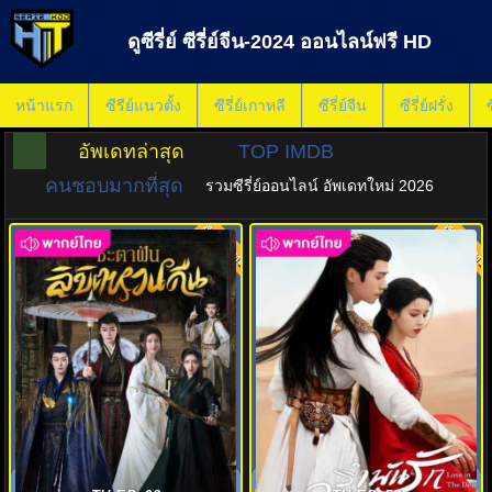
ดูซีรี่ย์ ซีรี่ย์จีน-2024 ออนไลน์ฟรี HD
หน้าแรก
ซีรีย์แนวตั้ง
ซีรี่ย์เกาหลี
ซีรี่ย์จีน
ซีรี่ย์ฝรั่ง
ซ
อัพเดทล่าสุด
TOP IMDB
คนชอบมากที่สุด
รวมซีรี่ย์ออนไลน์ อัพเดทใหม่ 2026
พากย์ไทย
พากย์ไทย
7.0
7.0
ชะตาฝัน ลิขิตหวนคืน Fangs of
รำพันรักวายุทะเลทราย พากย์ไทย