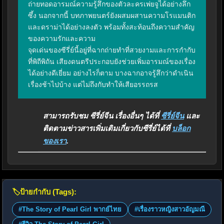
ถ่ายทอดอารมณ์ความรู้สึกของตัวละครเพ่ยจูได้อย่างลึก
ซึ้ง นอกจากนี้ บทภาพยนตร์ยังผสมผสานความโรแมนติก
และดราม่าได้อย่างลงตัว พร้อมทั้งสะท้อนถึงความสำคัญ
ของความรักและความ

จุดเด่นของซีรี่ย์นี้อยู่ที่ฉากถ่ายทำที่สวยงามและการกำกับ
ที่พิถีพิถัน เสียงดนตรีประกอบยังช่วยเพิ่มอารมณ์ของเรื่อง
ได้อย่างดีเยี่ยม อย่างไรก็ตาม บางฉากอาจรู้สึกว่าดำเนิน
เรื่องช้าไปบ้าง แต่ไม่ถึงกับทำให้เสียอรรถรส
สามารถรับชม ซีรี่ย์จีน เรื่องอื่นๆ ได้ที่
ซีรี่ย์จีน
และ
ติดตามข่าวสารเพิ่มเติมเกี่ยวกับซีรี่ย์ได้ที่
บล็อก
ของเรา
.
🏷️
ป้ายกำกับ (Tags):
#The Story of Pearl Girl พากย์ไทย
#เรื่องราวหญิงสาวอัญมณี