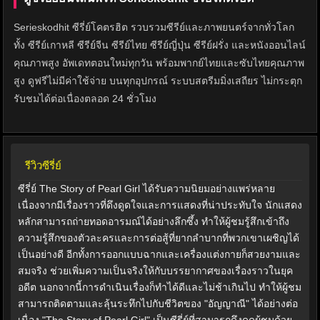
Serieskodhit ซีรี่ย์โคตรฮิต รวบรวมซีรีย์และภาพยนตร์จากทั่วโลก
ทั้ง ซีรีย์เกาหลี ซีรีย์จีน ซีรีย์ไทย ซีรีย์ญี่ปุ่น ซีรีย์ฝรั่ง และหนังออนไลน์
คุณภาพสูง อัพเดทตอนใหม่ทุกวัน พร้อมพากย์ไทยและซับไทยคุณภาพ
สูง ดูฟรีไม่มีค่าใช้จ่าย บนทุกอุปกรณ์ ระบบสตรีมมิ่งเสถียร ไม่กระตุก
รับชมได้ต่อเนื่องตลอด 24 ชั่วโมง
รีวิวซีรี่ย์
ซีรี่ย์ The Story of Pearl Girl ได้รับความนิยมอย่างแพร่หลาย
เนื่องจากมีเรื่องราวที่ดึงดูดใจและการแสดงที่น่าประทับใจ นักแสดง
หลักสามารถถ่ายทอดอารมณ์ได้อย่างลึกซึ้ง ทำให้ผู้ชมรู้สึกเข้าถึง
ความรู้สึกของตัวละครและการต่อสู้ที่ยากลำบากที่พวกเขาเผชิญได้
เป็นอย่างดี อีกทั้งการออกแบบฉากและเครื่องแต่งกายก็สวยงามและ
สมจริง ช่วยเพิ่มความเป็นจริงให้กับบรรยากาศของเรื่องราวในยุค
อดีต นอกจากนี้การดำเนินเรื่องก็ทำได้ดีและไม่ช้าเกินไป ทำให้ผู้ชม
สามารถติดตามและลุ้นระทึกไปกับชีวิตของ "อัญญาณี" ได้อย่างต่อ