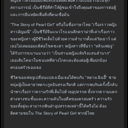
หญิงสาวที่ไม่ยอมแพ้และยืนหยัดเพื่อความเป็นธรรมในทุก
สถานการณ์ เป็นซีรี่ย์ที่ทำให้ผู้ชมเข้าใจถึงคุณค่าของการต่อสู้
และการยืนหยัดเพื่อสิ่งที่ตนเชื่อมั่น
"The Story of Pearl Girl" หรือในชื่อภาษาไทย "เรื่องราวหญิง
สาวอัญมณี" เป็นซีรี่ย์จีนแนวโรแมนติกดราม่าที่เล่าเรื่องราว
ของหญิงสาวผู้มีชีวิตเต็มไปด้วยความลำบากตั้งแต่วัยเยาว์ แต่
เธอไม่เคยยอมแพ้ต่อโชคชะตา หญิงสาวที่ชื่อว่า "หลินเพ่ยจู"
ได้รับการขนานนามว่า "เป็นท่านหญิงแท้จริงแสนลำบาก"
เธอเติบโตมาในชนบทที่ห่างไกลและต้องต่อสู้เพื่อปกป้อง
ครอบครัวของเธอ
ชีวิตของเพ่ยจูเปลี่ยนแปลงเมื่อเธอได้พบกับ "หยางเฉินอี้" ชาย
หนุ่มผู้เป็นทายาทตระกูลอันทรงเกียรติ แต่การพบกันครั้งนี้กลับ
นำพาเรื่องราวความรักที่เต็มไปด้วยอุปสรรค ทั้งจากความแตก
ต่างทางชนชั้นและความลับในอดีตของครอบครัว ความรัก
ของทั้งคู่จะสามารถฟันฝ่าอุปสรรคเหล่านี้ได้หรือไม่ ต้อง
ติดตามชมใน The Story of Pearl Girl พากย์ไทย