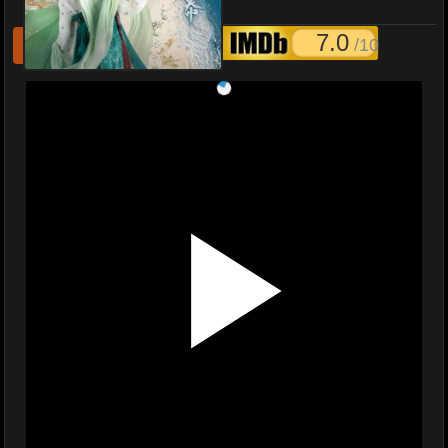
หญิงสาวอัญมณี EP.1-40
7.0
/10
รีเฟชหนังไม่เล่น
แจ้งหนังเสีย