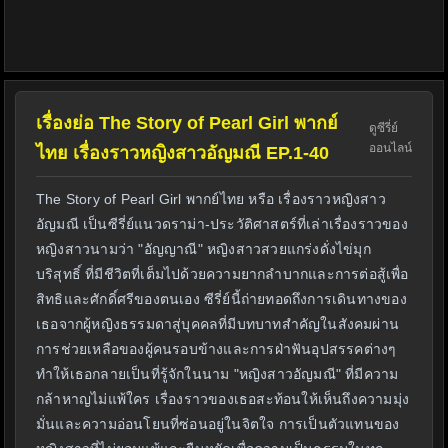
เรื่องย่อ The Story of Pearl Girl พากย์
ดูซีรี่ย์
ออนไลน์
ไทย เรื่องราวหญิงสาวอัญมณี EP.1-40
The Story of Pearl Girl พากย์ไทย หรือ เรื่องราวหญิงสาว
อัญมณี เป็นซีรี่ย์แนวดราม่า-ประวัติศาสตร์ที่เล่าเรื่องราวของ
หญิงสาวนามว่า "อัญญาณี" หญิงสาวสวยแกร่งดั่งไข่มุก
บริสุทธิ์ ที่มีชีวิตที่เต็มไปด้วยความยากลำบากและการต่อสู้เพื่อ
สิทธิและศักดิ์ศรีของตนเอง ซีรี่ย์นี้ถ่ายทอดถึงการเดินทางของ
เธอจากผู้หญิงธรรมดาสู่บุคคลที่มีบทบาทสำคัญในสังคมผ่าน
การช่วยเหลือของผู้คนรอบข้างและการฝ่าฟันอุปสรรคต่างๆ
ทำให้เธอกลายเป็นที่รู้จักในนาม "หญิงสาวอัญมณี" ที่มีความ
กล้าหาญไม่แพ้ใคร เรื่องราวของเธอสะท้อนให้เห็นถึงความมุ่ง
มั่นและความอ่อนโยนที่ซ่อนอยู่ในจิตใจ การเป็นตัวแทนของ