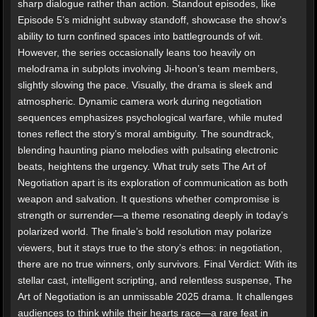
sharp dialogue rather than action. Standout episodes, like
Episode 5’s midnight subway standoff, showcase the show’s
ability to turn confined spaces into battlegrounds of wit.
However, the series occasionally leans too heavily on
melodrama in subplots involving Ji-hoon’s team members,
slightly slowing the pace. Visually, the drama is sleek and
atmospheric. Dynamic camera work during negotiation
sequences emphasizes psychological warfare, while muted
tones reflect the story’s moral ambiguity. The soundtrack,
blending haunting piano melodies with pulsating electronic
beats, heightens the urgency. What truly sets The Art of
Negotiation apart is its exploration of communication as both
weapon and salvation. It questions whether compromise is
strength or surrender—a theme resonating deeply in today’s
polarized world. The finale’s bold resolution may polarize
viewers, but it stays true to the story’s ethos: in negotiation,
there are no true winners, only survivors. Final Verdict: With its
stellar cast, intelligent scripting, and relentless suspense, The
Art of Negotiation is an unmissable 2025 drama. It challenges
audiences to think while their hearts race—a rare feat in