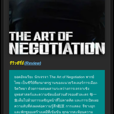
รีวิวซีรี่ย์
(Review)
ยอดอัจฉริยะ นักเจรจา The Art of Negotiation พากย์
ไทย เป็นซีรี่ย์ที่ยกมาตรฐานของแนวธริลเลอร์การเมือง-
จิตวิทยา ด้วยการผสมผสานระหว่างการเจรจาเชิง
ยุทธศาสตร์และความขัดแย้งส่วนตัวของตัวละคร 每一
集เต็มไปด้วยการเผชิญหน้าที่ไม่คาดคิด และการเปิดเผย
ความลับที่ส่งผลต่อความรู้สึก觀眾 การแสดง: จีชางอุก
และพักชูยองสร้างเคมีที่เข้มข้น ทุกฉากสะท้อนความ