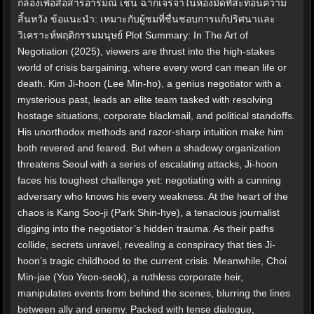
กล้องเพื่อสื่อสารอารมณ์ เช่น ฉากเจรจาในห้องมืดที่สะท้อนความ
สิ้นหวัง ข้อแนะนำ: เหมาะกับผู้ชมที่ชื่นชอบการแก้ปริศนาและ
วิเคราะห์พฤติกรรมมนุษย์ Plot Summary: In The Art of
Negotiation (2025), viewers are thrust into the high-stakes
world of crisis bargaining, where every word can mean life or
death. Kim Ji-hoon (Lee Min-ho), a genius negotiator with a
mysterious past, leads an elite team tasked with resolving
hostage situations, corporate blackmail, and political standoffs.
His unorthodox methods and razor-sharp intuition make him
both revered and feared. But when a shadowy organization
threatens Seoul with a series of escalating attacks, Ji-hoon
faces his toughest challenge yet: negotiating with a cunning
adversary who knows his every weakness. At the heart of the
chaos is Kang Soo-ji (Park Shin-hye), a tenacious journalist
digging into the negotiator’s hidden trauma. As their paths
collide, secrets unravel, revealing a conspiracy that ties Ji-
hoon’s tragic childhood to the current crisis. Meanwhile, Choi
Min-jae (Yoo Yeon-seok), a ruthless corporate heir,
manipulates events from behind the scenes, blurring the lines
between ally and enemy. Packed with tense dialogue,