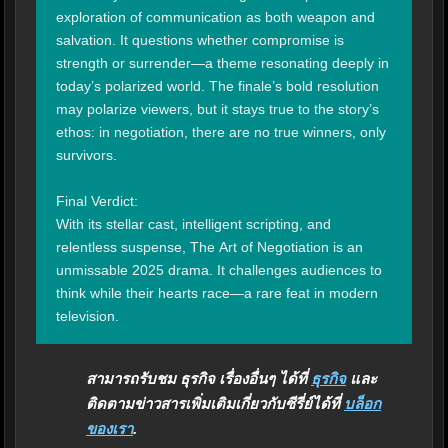
exploration of communication as both weapon and 
salvation. It questions whether compromise is 
strength or surrender—a theme resonating deeply in 
today’s polarized world. The finale’s bold resolution 
may polarize viewers, but it stays true to the story’s 
ethos: in negotiation, there are no true winners, only 
survivors.

Final Verdict:

With its stellar cast, intelligent scripting, and 
relentless suspense, The Art of Negotiation is an 
unmissable 2025 drama. It challenges audiences to 
think while their hearts race—a rare feat in modern 
television.
สามารถรับชม ธุรกิจ เรื่องอื่นๆ ได้ที่
ธุรกิจ
และ
ติดตามข่าวสารเพิ่มเติมเกี่ยวกับซีรี่ย์ได้ที่
บล็อก
ของเรา
.