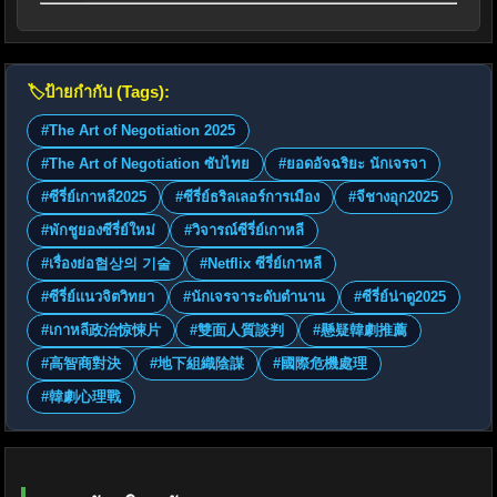
🏷️
ป้ายกำกับ (Tags):
#The Art of Negotiation 2025
#The Art of Negotiation ซับไทย
#ยอดอัจฉริยะ นักเจรจา
#ซีรี่ย์เกาหลี2025
#ซีรี่ย์ธริลเลอร์การเมือง
#จีชางอุก2025
#พักชูยองซีรี่ย์ใหม่
#วิจารณ์ซีรี่ย์เกาหลี
#เรื่องย่อ협상의 기술
#Netflix ซีรี่ย์เกาหลี
#ซีรี่ย์แนวจิตวิทยา
#นักเจรจาระดับตำนาน
#ซีรี่ย์น่าดู2025
#เกาหลี政治惊悚片
#雙面人質談判
#懸疑韓劇推薦
#高智商對決
#地下組織陰謀
#國際危機處理
#韓劇心理戰