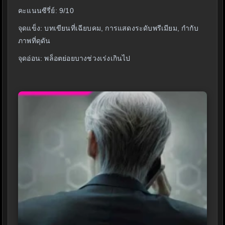
คะแนนซีรี่ย์: 9/10
จุดแข็ง: บทเขียนที่เฉียบคม, การแสดงระดับพรีเมียม, กำกับ
ภาพที่ดุดัน
จุดอ่อน: พล็อตย่อยบางช่วงเร่งเกินไป