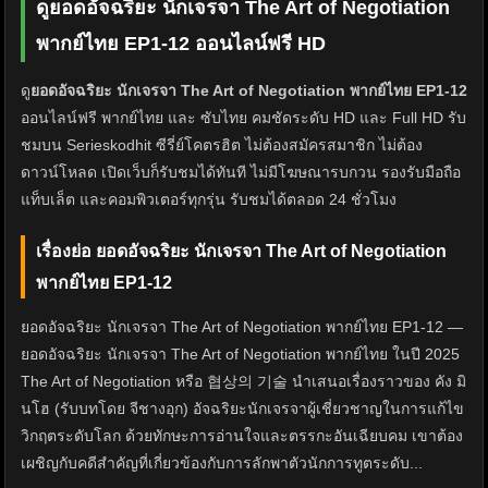
ดูยอดอัจฉริยะ นักเจรจา The Art of Negotiation
พากย์ไทย EP1-12 ออนไลน์ฟรี HD
ดู
ยอดอัจฉริยะ นักเจรจา The Art of Negotiation พากย์ไทย EP1-12
ออนไลน์ฟรี พากย์ไทย และ ซับไทย คมชัดระดับ HD และ Full HD รับ
ชมบน Serieskodhit ซีรี่ย์โคตรฮิต ไม่ต้องสมัครสมาชิก ไม่ต้อง
ดาวน์โหลด เปิดเว็บก็รับชมได้ทันที ไม่มีโฆษณารบกวน รองรับมือถือ
แท็บเล็ต และคอมพิวเตอร์ทุกรุ่น รับชมได้ตลอด 24 ชั่วโมง
เรื่องย่อ ยอดอัจฉริยะ นักเจรจา The Art of Negotiation
พากย์ไทย EP1-12
ยอดอัจฉริยะ นักเจรจา The Art of Negotiation พากย์ไทย EP1-12 —
ยอดอัจฉริยะ นักเจรจา The Art of Negotiation พากย์ไทย ในปี 2025
The Art of Negotiation หรือ 협상의 기술 นำเสนอเรื่องราวของ คัง มิ
นโฮ (รับบทโดย จีชางอุก) อัจฉริยะนักเจรจาผู้เชี่ยวชาญในการแก้ไข
วิกฤตระดับโลก ด้วยทักษะการอ่านใจและตรรกะอันเฉียบคม เขาต้อง
เผชิญกับคดีสำคัญที่เกี่ยวข้องกับการลักพาตัวนักการทูตระดับ...