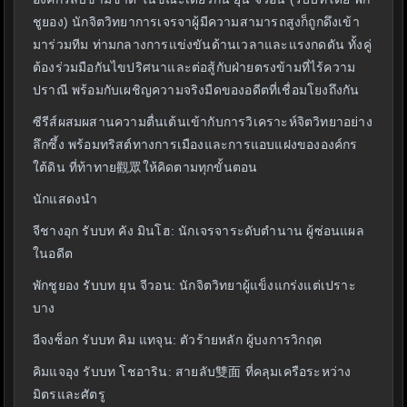
ชูยอง) นักจิตวิทยาการเจรจาผู้มีความสามารถสูงก็ถูกดึงเข้า
มาร่วมทีม ท่ามกลางการแข่งขันด้านเวลาและแรงกดดัน ทั้งคู่
ต้องร่วมมือกันไขปริศนาและต่อสู้กับฝ่ายตรงข้ามที่ไร้ความ
ปราณี พร้อมกับเผชิญความจริงมืดของอดีตที่เชื่อมโยงถึงกัน
ซีรีส์ผสมผสานความตื่นเต้นเข้ากับการวิเคราะห์จิตวิทยาอย่าง
ลึกซึ้ง พร้อมทริสต์ทางการเมืองและการแอบแฝงขององค์กร
ใต้ดิน ที่ท้าทาย觀眾ให้คิดตามทุกขั้นตอน
นักแสดงนำ
จีชางอุก รับบท คัง มินโฮ: นักเจรจาระดับตำนาน ผู้ซ่อนแผล
ในอดีต
พักชูยอง รับบท ยุน จีวอน: นักจิตวิทยาผู้แข็งแกร่งแต่เปราะ
บาง
อีจงซ็อก รับบท คิม แทจุน: ตัวร้ายหลัก ผู้บงการวิกฤต
คิมแจอุง รับบท โชอาริน: สายลับ雙面 ที่คลุมเครือระหว่าง
มิตรและศัตรู