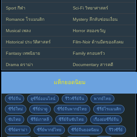
Sport กีฬา
Sci-Fi วิทยาศาสตร์
Romance โรแมนติก
Mystery ลึกลับซ่อนเงื่อน
Musical เพลง
Horror สยองขวัญ
Historical ประวัติศาสตร์
Film-Noir ด้านมืดของสังคม
Fantasy เทพนิยาย
Family ครอบครัว
Drama ดราม่า
Documentary สารคดี
แท็กยอดนิยม
ซีรี่ย์จีน
ดูซีรี่ย์ออนไลน์
รีวิวซีรี่ย์จีน
พากย์ไทย
ซีรี่ย์ใหม่
ซีรี่ย์น่าดู
ซีรี่ย์จีนพากย์ไทย
ซีรี่ย์โรแมนติก
ซับไทย
ซีรี่ย์เกาหลี
ซีรี่ย์จีนซับไทย
เรื่องย่อซีรี่ย์จีน
ซีรี่ย์ดราม่า
ซีรี่ย์พากย์ไทย
ซีรี่ย์จีนยอดนิยม
รีวิวซีรี่ย์