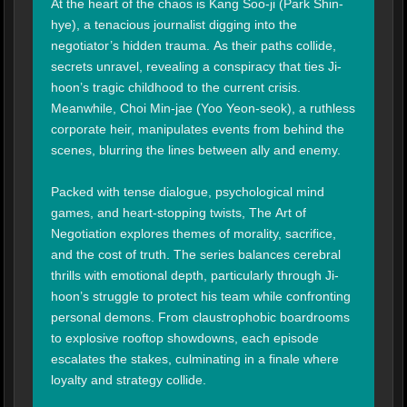
At the heart of the chaos is Kang Soo-ji (Park Shin-
hye), a tenacious journalist digging into the 
negotiator’s hidden trauma. As their paths collide, 
secrets unravel, revealing a conspiracy that ties Ji-
hoon’s tragic childhood to the current crisis. 
Meanwhile, Choi Min-jae (Yoo Yeon-seok), a ruthless 
corporate heir, manipulates events from behind the 
scenes, blurring the lines between ally and enemy.

Packed with tense dialogue, psychological mind 
games, and heart-stopping twists, The Art of 
Negotiation explores themes of morality, sacrifice, 
and the cost of truth. The series balances cerebral 
thrills with emotional depth, particularly through Ji-
hoon’s struggle to protect his team while confronting 
personal demons. From claustrophobic boardrooms 
to explosive rooftop showdowns, each episode 
escalates the stakes, culminating in a finale where 
loyalty and strategy collide.
