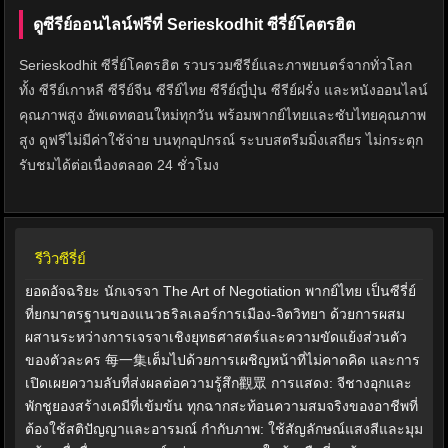
ดูซีรีย์ออนไลน์ฟรีที่ Serieskodhit ซีรี่ย์โคตรฮิต
Serieskodhit ซีรี่ย์โคตรฮิต รวบรวมซีรีย์และภาพยนตร์จากทั่วโลก
ทั้ง ซีรีย์เกาหลี ซีรีย์จีน ซีรีย์ไทย ซีรีย์ญี่ปุ่น ซีรีย์ฝรั่ง และหนังออนไลน์
คุณภาพสูง อัพเดทตอนใหม่ทุกวัน พร้อมพากย์ไทยและซับไทยคุณภาพ
สูง ดูฟรีไม่มีค่าใช้จ่าย บนทุกอุปกรณ์ ระบบสตรีมมิ่งเสถียร ไม่กระตุก
รับชมได้ต่อเนื่องตลอด 24 ชั่วโมง
รีวิวซีรี่ย์
ยอดอัจฉริยะ นักเจรจา The Art of Negotiation พากย์ไทย เป็นซีรี่ย์
ที่ยกมาตรฐานของแนวธริลเลอร์การเมือง-จิตวิทยา ด้วยการผสม
ผสานระหว่างการเจรจาเชิงยุทธศาสตร์และความขัดแย้งส่วนตัว
ของตัวละคร 每一集เต็มไปด้วยการเผชิญหน้าที่ไม่คาดคิด และการ
เปิดเผยความลับที่ส่งผลต่อความรู้สึก觀眾 การแสดง: จีชางอุกและ
พักชูยองสร้างเคมีที่เข้มข้น ทุกฉากสะท้อนความสมจริงของอาชีพที่
ต้องใช้สติปัญญาและอารมณ์ กำกับภาพ: ใช้สัญลักษณ์แสงสีและมุม