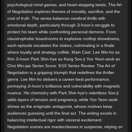
psychological mind games, and heart-stopping twists, The Art
of Negotiation explores themes of morality, sacrifice, and the
cost of truth. The series balances cerebral thrills with
emotional depth, particularly through Ji-hoon’s struggle to
protect his team while confronting personal demons. From
claustrophobic boardrooms to explosive rooftop showdowns,
each episode escalates the stakes, culminating in a finale
where loyalty and strategy collide. Main Cast: Lee Min-ho as
Kim Ji-hoon Park Shin-hye as Kang Soo-ji Yoo Yeon-seok as
Choi Min-jae Series Score: 9/10 Series Review: The Art of
Negotiation is a gripping triumph that redefines the thriller
genre. Lee Min-ho delivers a career-best performance,
portraying Ji-hoon’s brilliance and vulnerability with magnetic
nuance. His chemistry with Park Shin-hye’s relentless Soo-ji
adds layers of tension and poignancy, while Yoo Yeon-seok
shines as the enigmatic antagonist, whose motives keep
audiences guessing until the final act. The writing excels in
balancing intellectual rigor with visceral excitement.
Negotiation scenes are masterclasses in suspense, relying on