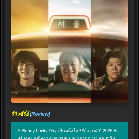
รีวิวซีรี่ย์
(Review)
A Bloody Lucky Day เป็นหนึ่งในซีรี่ย์เกาหลีปี 2025 ที่
สร้างความฮือฮาด้วยการผสมผสานระหว่าง แนวธริล