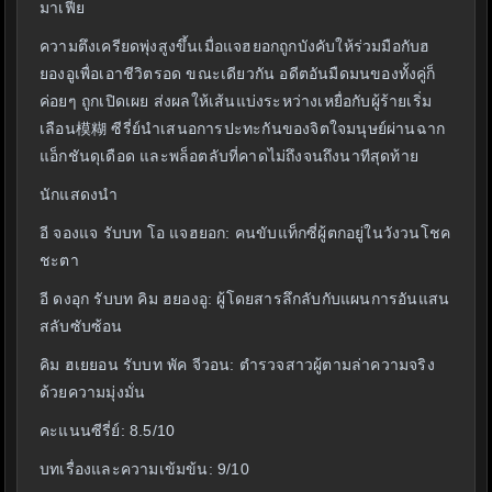
มาเฟีย
ความตึงเครียดพุ่งสูงขึ้นเมื่อแจฮยอกถูกบังคับให้ร่วมมือกับฮ
ยองอูเพื่อเอาชีวิตรอด ขณะเดียวกัน อดีตอันมืดมนของทั้งคู่ก็
ค่อยๆ ถูกเปิดเผย ส่งผลให้เส้นแบ่งระหว่างเหยื่อกับผู้ร้ายเริ่ม
เลือน模糊 ซีรี่ย์นำเสนอการปะทะกันของจิตใจมนุษย์ผ่านฉาก
แอ็กชันดุเดือด และพล็อตลับที่คาดไม่ถึงจนถึงนาทีสุดท้าย
นักแสดงนำ
อี จองแจ รับบท โอ แจฮยอก: คนขับแท็กซี่ผู้ตกอยู่ในวังวนโชค
ชะตา
อี ดงอุก รับบท คิม ฮยองอู: ผู้โดยสารลึกลับกับแผนการอันแสน
สลับซับซ้อน
คิม ฮเยยอน รับบท พัค จีวอน: ตำรวจสาวผู้ตามล่าความจริง
ด้วยความมุ่งมั่น
คะแนนซีรี่ย์: 8.5/10
บทเรื่องและความเข้มข้น: 9/10