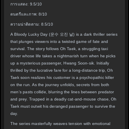
การแสดง: 9.5/10
ดนตรีและภาพ: 8/10
ความน่าติดตาม: 8.5/10
A Bloody Lucky Day (운수 오진 날) is a dark thriller series
that plunges viewers into a twisted game of fate and
survival. The story follows Oh Taek, a struggling taxi
driver whose life takes a nightmarish turn when he picks
up a mysterious passenger, Hwang Soon-sik. Initially
thrilled by the lucrative fare for a long-distance trip, Oh
Taek soon realizes his customer is a psychopathic killer
on the run. As the journey unfolds, secrets from both
men’s pasts collide, blurring the lines between predator
and prey. Trapped in a deadly cat-and-mouse chase, Oh
Taek must outwit his deranged passenger to survive the
day.
The series masterfully weaves tension with emotional