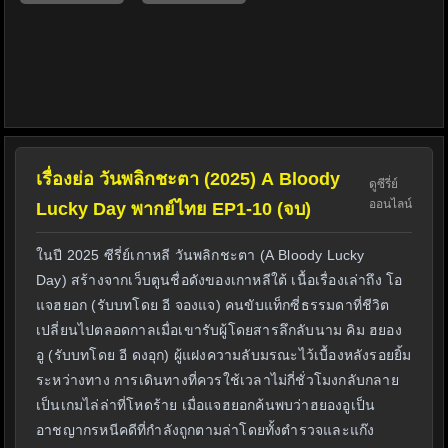
เรื่องย่อ วันพลิกชะตา (2025) A Bloody
ดูซีรี่ย์
ออนไลน์
Lucky Day พากย์ไทย EP1-10 (จบ)
ในปี 2025 ซีรี่ย์เกาหลี วันพลิกชะตา (A Bloody Lucky
Day) สร้างจากเว็บตูนชื่อดังของเกาหลีใต้ เนื้อเรื่องเล่าถึง โอ
แจฮยอก (รับบทโดย อี จองแจ) คนขับแท็กซี่ธรรมดาที่ชีวิต
เปลี่ยนไปตลอดกาลเมื่อเขารับผู้โดยสารลึกลับนาม คิม ฮยอง
อู (รับบทโดย อี ดงอุก) ผู้แฝงความลับมรณะไว้เบื้องหลังรอยยิ้ม
ระหว่างทาง การเดินทางที่ควรใช้เวลาไม่กี่ชั่วโมงกลับกลาย
เป็นเกมไล่ล่าที่โหดร้าย เมื่อแจฮยอกค้นพบว่าฮยองอูเป็น
อาชญากรหนีคดีที่กำลังถูกตามล่าโดยทั้งตำรวจและแก๊ง