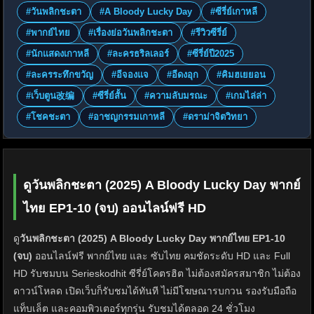
#วันพลิกชะตา
#A Bloody Lucky Day
#ซีรี่ย์เกาหลี
#พากย์ไทย
#เรื่องย่อวันพลิกชะตา
#รีวิวซีรี่ย์
#นักแสดงเกาหลี
#ละครธริลเลอร์
#ซีรี่ย์ปี2025
#ละครระทึกขวัญ
#อีจองแจ
#อีดงอุก
#คิมฮเยยอน
#เว็บตูน改编
#ซีรี่ย์สั้น
#ความลับมรณะ
#เกมไล่ล่า
#โชคชะตา
#อาชญกรรมเกาหลี
#ดราม่าจิตวิทยา
ดูวันพลิกชะตา (2025) A Bloody Lucky Day พากย์
ไทย EP1-10 (จบ) ออนไลน์ฟรี HD
ดู
วันพลิกชะตา (2025) A Bloody Lucky Day พากย์ไทย EP1-10
(จบ)
ออนไลน์ฟรี พากย์ไทย และ ซับไทย คมชัดระดับ HD และ Full
HD รับชมบน Serieskodhit ซีรี่ย์โคตรฮิต ไม่ต้องสมัครสมาชิก ไม่ต้อง
ดาวน์โหลด เปิดเว็บก็รับชมได้ทันที ไม่มีโฆษณารบกวน รองรับมือถือ
แท็บเล็ต และคอมพิวเตอร์ทุกรุ่น รับชมได้ตลอด 24 ชั่วโมง