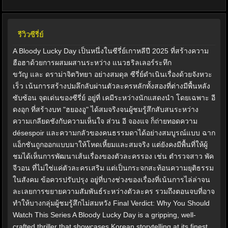
รีวิวซีรี่ย์
A Bloody Lucky Day เป็นหนึ่งในซีรี่ย์เกาหลีปี 2025 ที่สร้างความ
ฮือฮาด้วยการผสมผสานระหว่าง แนวธริลเลอร์ระทึก
ขวัญ และ ดราม่าจิตวิทยา อย่างสมดุล ซีรี่ย์ดำเนินเรื่องด้วยจังหวะ
เร็ว เน้นการสร้างปมลึกลับผ่านตัวละครหลักทั้งสองที่ต่างมีพื้นหลัง
ซับซ้อน จุดเด่นของซีรี่ย์ อยู่ที่ เคมีระหว่างนักแสดงนำ โดยเฉพาะ อี
ดงอุก ที่สร้างบท "ฮยองอู" ได้สมจริงจนผู้ชมรู้สึกสับสนระหว่าง
ความเกลียดชังกับความเห็นใจ ส่วน อี จองแจ ก็ถ่ายทอดความ
désespoir และความกลัวของคนธรรมดาได้อย่างสมบูรณ์แบบ ฉาก
แอ็กชันถูกออกแบบมาให้โหดเหี้ยมและสมจริง แต่ยังคงมีพื้นที่ให้ผู้
ชมได้เห็นการพัฒนาเส้นเรื่องของตัวละครรอง เช่น ตำรวจสาว พัค
จีวอน ที่ไม่ใช่แค่ตัวละครเสริม แต่เป็นกระจกสะท้อนความยุติธรรม
ในสังคม ข้อควรปรับปรุง อยู่ที่บางช่วงของเรื่องที่เน้นการไล่ล่าจน
ละเลยการขยายความสัมพันธ์ระหว่างตัวละคร รวมถึงตอนจบที่อาจ
ทำให้บางกลุ่มผู้ชมรู้สึกไม่สมหวัง Final Verdict: Why You Should
Watch This Series A Bloody Lucky Day is a gripping, well-
crafted thriller that showcases Korean storytelling at its finest.