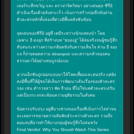
เลอร์ระทึกขวัญ และ ดราม่าจิตวิทยา อย่างสมดุล ซีรี่ย์
ดำเนินเรื่องด้วยจังหวะเร็ว เน้นการสร้างปมลึกลับผ่าน
ตัวละครหลักทั้งสองที่ต่างมีพื้นหลังซับซ้อน

จุดเด่นของซีรี่ย์ อยู่ที่ เคมีระหว่างนักแสดงนำ โดย
เฉพาะ อี ดงอุก ที่สร้างบท "ฮยองอู" ได้สมจริงจนผู้ชมรู้สึก
สับสนระหว่างความเกลียดชังกับความเห็นใจ ส่วน อี จอง
แจ ก็ถ่ายทอดความ désespoir และความกลัวของคน
ธรรมดาได้อย่างสมบูรณ์แบบ

ฉากแอ็กชันถูกออกแบบมาให้โหดเหี้ยมและสมจริง แต่ยัง
คงมีพื้นที่ให้ผู้ชมได้เห็นการพัฒนาเส้นเรื่องของตัวละคร
รอง เช่น ตำรวจสาว พัค จีวอน ที่ไม่ใช่แค่ตัวละครเสริม 
แต่เป็นกระจกสะท้อนความยุติธรรมในสังคม

ข้อควรปรับปรุง อยู่ที่บางช่วงของเรื่องที่เน้นการไล่ล่าจน
ละเลยการขยายความสัมพันธ์ระหว่างตัวละคร รวมถึง
ตอนจบที่อาจทำให้บางกลุ่มผู้ชมรู้สึกไม่สมหวัง

Final Verdict: Why You Should Watch This Series
