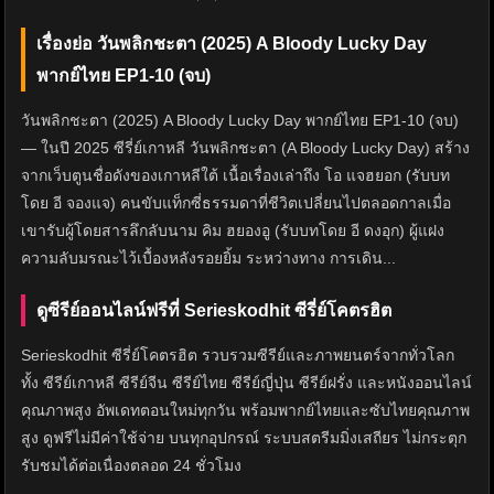
เรื่องย่อ วันพลิกชะตา (2025) A Bloody Lucky Day
พากย์ไทย EP1-10 (จบ)
วันพลิกชะตา (2025) A Bloody Lucky Day พากย์ไทย EP1-10 (จบ)
— ในปี 2025 ซีรี่ย์เกาหลี วันพลิกชะตา (A Bloody Lucky Day) สร้าง
จากเว็บตูนชื่อดังของเกาหลีใต้ เนื้อเรื่องเล่าถึง โอ แจฮยอก (รับบท
โดย อี จองแจ) คนขับแท็กซี่ธรรมดาที่ชีวิตเปลี่ยนไปตลอดกาลเมื่อ
เขารับผู้โดยสารลึกลับนาม คิม ฮยองอู (รับบทโดย อี ดงอุก) ผู้แฝง
ความลับมรณะไว้เบื้องหลังรอยยิ้ม ระหว่างทาง การเดิน...
ดูซีรีย์ออนไลน์ฟรีที่ Serieskodhit ซีรี่ย์โคตรฮิต
Serieskodhit ซีรี่ย์โคตรฮิต รวบรวมซีรีย์และภาพยนตร์จากทั่วโลก
ทั้ง ซีรีย์เกาหลี ซีรีย์จีน ซีรีย์ไทย ซีรีย์ญี่ปุ่น ซีรีย์ฝรั่ง และหนังออนไลน์
คุณภาพสูง อัพเดทตอนใหม่ทุกวัน พร้อมพากย์ไทยและซับไทยคุณภาพ
สูง ดูฟรีไม่มีค่าใช้จ่าย บนทุกอุปกรณ์ ระบบสตรีมมิ่งเสถียร ไม่กระตุก
รับชมได้ต่อเนื่องตลอด 24 ชั่วโมง