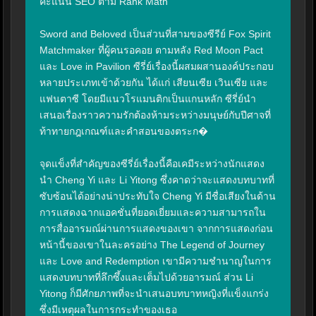
คะแนน SEO ตาม Rank Math

Sword and Beloved เป็นส่วนที่สามของซีรีย์ Fox Spirit 
Matchmaker ที่ผู้คนรอคอย ตามหลัง Red Moon Pact 
และ Love in Pavilion ซีรี่ย์เรื่องนี้ผสมผสานองค์ประกอบ
หลายประเภทเข้าด้วยกัน ได้แก่ เสียนเซีย เวินเซีย และ
แฟนตาซี โดยมีแนวโรแมนติกเป็นแกนหลัก ซีรี่ย์นำ
เสนอเรื่องราวความรักต้องห้ามระหว่างมนุษย์กับปีศาจที่
ท้าทายกฎเกณฑ์และคำสอนของตระก�

จุดแข็งที่สำคัญของซีรี่ย์เรื่องนี้คือเคมีระหว่างนักแสดง
นำ Cheng Yi และ Li Yitong ซึ่งคาดว่าจะแสดงบทบาทที่
ซับซ้อนได้อย่างน่าประทับใจ Cheng Yi มีชื่อเสียงในด้าน
การแสดงฉากแอคชั่นที่ยอดเยี่ยมและความสามารถใน
การสื่ออารมณ์ผ่านการแสดงของเขา จากการแสดงก่อน
หน้านี้ของเขาในละครอย่าง The Legend of Journey 
และ Love and Redemption เขามีความชำนาญในการ
แสดงบทบาทที่ลึกซึ้งและเต็มไปด้วยอารมณ์ ส่วน Li 
Yitong ก็มีศักยภาพที่จะนำเสนอบทบาทหญิงที่แข็งแกร่ง
ซึ่งมีเหตุผลในการกระทำของเธอ
