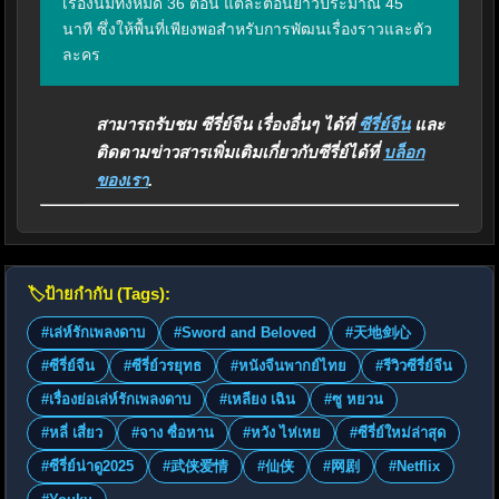
เรื่องนี้มีทั้งหมด 36 ตอน แต่ละตอนยาวประมาณ 45 
นาที ซึ่งให้พื้นที่เพียงพอสำหรับการพัฒนเรื่องราวและตัว
ละคร
สามารถรับชม ซีรี่ย์จีน เรื่องอื่นๆ ได้ที่
ซีรี่ย์จีน
และ
ติดตามข่าวสารเพิ่มเติมเกี่ยวกับซีรี่ย์ได้ที่
บล็อก
ของเรา
.
🏷️
ป้ายกำกับ (Tags):
#เล่ห์รักเพลงดาบ
#Sword and Beloved
#天地剑心
#ซีรี่ย์จีน
#ซีรี่ย์วรยุทธ
#หนังจีนพากย์ไทย
#รีวิวซีรี่ย์จีน
#เรื่องย่อเล่ห์รักเพลงดาบ
#เหลียง เฉิน
#ซู หยวน
#หลี่ เสี่ยว
#จาง ซื่อหาน
#หวัง ไห่เหย
#ซีรี่ย์ใหม่ล่าสุด
#ซีรี่ย์น่าดู2025
#武侠爱情
#仙侠
#网剧
#Netflix