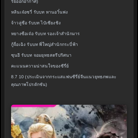
รี่ย์ออกอากาศ)
หลินเจ๋อซวี่ รับบท หานอวิ๋นฟง
จ้าวลู่ซือ รับบท ไป๋เซียงชิง
หยางซือเจ๋อ รับบท รองเจ้าสำนักมาร
กู้จื่อเฉิง รับบท พี่ใหญ่สำนักกระบี่ฟ้า
ซุนอี รับบท จอมยุทธสตรีปริศนา
คะแนนความน่าสนใจของซีรี่ย์
8.7 10 (ประเมินจากกระแสแฟนซีรี่ย์จีนแนวยุทธภพและ
คุณภาพโปรดักชัน)