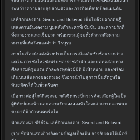
ระหว่างความแค้นและคนที่เขารัก ขณะที่ไป๋เซียงชิงต้องเลือก
ระหว่างความสงบสุขส่วนตัวและภารกิจเพื่อปกป้องแผ่นดิน
เล่ห์รักเพลงดาบ Sword and Beloved เต็มไปด้วยฉากต่อสู้
เพลงดาบอันงดงาม ปูมหลังตัวละครที่เข้มข้น และความรักที่
ทั้งสวยงามและเจ็บปวด พร้อมชวนผู้ชมตั้งคำถามถึงความ
หมายที่แท้จริงของคำว่า วีรบุรุษ
ภายในเรื่องยังแฝงด้วยประเด็นการเมืองอันซับซ้อนระหว่าง
แคว้น การชิงไหวชิงพริบของราชสำนัก และบททดสอบทาง
ศีลธรรมที่รุนแรง ตัวละครทุกตัวมีมิติ มีเป้าหมาย และพร้อม
เดินบนเส้นทางของตัวเอง ซึ่งอาจนำไปสู่การเป็นศัตรูหรือ
พันธมิตรได้ในชั่วพริบตา
เมื่อการต่อสู้ใกล้ถึงจุดจบ พลังจิตกระบี่สวรรค์จะเลือกผู้ใดเป็น
ผู้พิทักษ์แห่งฟ้า และความรักของสองหัวใจจะสามารถเอาชนะ
ชะตาที่ฟ้ากำหนดหรือไม่
นักแสดงนำ ซีรี่ย์จีน เล่ห์รักเพลงดาบ Sword and Beloved
(รายชื่อนักแสดงอ้างอิงตามข้อมูลเบื้องต้น อาจอัปเดตได้เมื่อซี