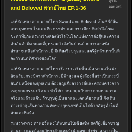
ดูซีรี่ย์
ออนไลน์
and Beloved พากย์ไทย EP.1-36
เล่ห์รักเพลงดาบ พากย์ไทย Sword and Beloved เป็นซีรี่ย์จีน
แนวยุทธภพ โรแมนติก ดราม่า และการเมือง ที่เล่าถึงโชค
ชะตาที่ผูกพันระหว่างสองหัวใจในโลกแห่งการต่อสู้และความ
ลับอันดำมืด ขณะที่ยุทธภพกำลังปั่นป่วนด้วยการแย่งชิง
อำนาจเหนือสำนักกระบี่ มีเพียงวีรบุรุษและสตรีผู้กล้าเท่านั้นที่
จะกำหนดทิศทางของโลก
เล่ห์รักเพลงดาบ พากย์ไทย เรื่องราวเริ่มขึ้นเมื่อ หานอวิ๋นฟง
อัจฉริยะกระบี่จากสำนักกระบี่ฟ้าสูงสุด ผู้เลื่องชื่อว่าเป็นกระบี่
อันดับหนึ่งของยุทธภพ ต้องสูญเสียอาจารย์และครอบครัวจาก
เหตุฆาตกรรมปริศนา ทำให้เขาหมกมุ่นกับการตามหาความ
จริงและล้างแค้น วีรบุรุษผู้เย็นชาและเด็ดเดี่ยวคนนี้ จึงเดิน
ทางเข้าสู่เส้นทางอำมหิตของยุทธภพที่เต็มไปด้วยศัตรูทั้งในที่
ลับและที่แจ้ง
ระหว่างทาง หานอวิ๋นฟงได้พบกับไป๋เซียงชิง สตรีผู้เชี่ยวชาญ
ด้านการแพทย์และวิทยาลับแห่งสำนักเมฆาอำพราง นางเป็น