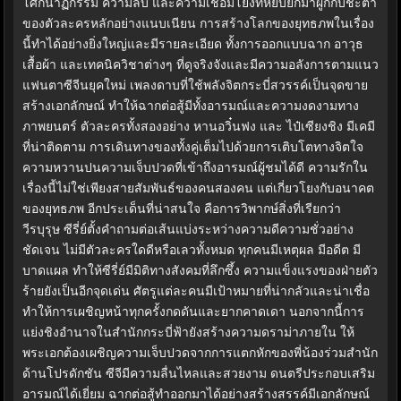
โศกนาฏกรรม ความลับ และความเชื่อมโยงที่หยิบยกมาผูกกับชะตา
ของตัวละครหลักอย่างแนบเนียน การสร้างโลกของยุทธภพในเรื่อง
นี้ทำได้อย่างยิ่งใหญ่และมีรายละเอียด ทั้งการออกแบบฉาก อาวุธ
เสื้อผ้า และเทคนิควิชาต่างๆ ที่ดูจริงจังและมีความอลังการตามแนว
แฟนตาซีจีนยุคใหม่ เพลงดาบที่ใช้พลังจิตกระบี่สวรรค์เป็นจุดขาย
สร้างเอกลักษณ์ ทำให้ฉากต่อสู้มีทั้งอารมณ์และความงดงามทาง
ภาพยนตร์ ตัวละครทั้งสองอย่าง หานอวิ๋นฟง และ ไป๋เซียงชิง มีเคมี
ที่น่าติดตาม การเดินทางของทั้งคู่เต็มไปด้วยการเติบโตทางจิตใจ
ความหวานปนความเจ็บปวดที่เข้าถึงอารมณ์ผู้ชมได้ดี ความรักใน
เรื่องนี้ไม่ใช่เพียงสายสัมพันธ์ของคนสองคน แต่เกี่ยวโยงกับอนาคต
ของยุทธภพ อีกประเด็นที่น่าสนใจ คือการวิพากษ์สิ่งที่เรียกว่า
วีรบุรุษ ซีรี่ย์ตั้งคำถามต่อเส้นแบ่งระหว่างความดีความชั่วอย่าง
ชัดเจน ไม่มีตัวละครใดดีหรือเลวทั้งหมด ทุกคนมีเหตุผล มีอดีต มี
บาดแผล ทำให้ซีรี่ย์มีมิติทางสังคมที่ลึกซึ้ง ความแข็งแรงของฝ่ายตัว
ร้ายยังเป็นอีกจุดเด่น ศัตรูแต่ละคนมีเป้าหมายที่น่ากลัวและน่าเชื่อ
ทำให้การเผชิญหน้าทุกครั้งกดดันและยากคาดเดา นอกจากนี้การ
แย่งชิงอำนาจในสำนักกระบี่ฟ้ายังสร้างความดราม่าภายใน ให้
พระเอกต้องเผชิญความเจ็บปวดจากการแตกหักของพี่น้องร่วมสำนัก
ด้านโปรดักชัน ซีจีมีความลื่นไหลและสวยงาม ดนตรีประกอบเสริม
อารมณ์ได้เยี่ยม ฉากต่อสู้ทำออกมาได้อย่างสร้างสรรค์มีเอกลักษณ์