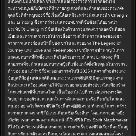
แมนติกเป็นแกนหลัก ซีรี่ย์นำเสนอเรื่องราวความรักต้องห้าม
ระหว่างมนุษย์กับปีศาจที่ท้าทายกฎเกณฑ์และคำสอนของตระก�
จุดแข็งที่สำคัญของซีรี่ย์เรื่องนี้คือเคมีระหว่างนักแสดงนำ Cheng Yi
และ Li Yitong ซึ่งคาดว่าจะแสดงบทบาทที่ซับซ้อนได้อย่างน่า
ประทับใจ Cheng Yi มีชื่อเสียงในด้านการแสดงฉากแอคชั่นที่ยอด
เยี่ยมและความสามารถในการสื่ออารมณ์ผ่านการแสดงของเขา
จากการแสดงก่อนหน้านี้ของเขาในละครอย่าง The Legend of
Journey และ Love and Redemption เขามีความชำนาญในการ
แสดงบทบาทที่ลึกซึ้งและเต็มไปด้วยอารมณ์ ส่วน Li Yitong ก็มี
ศักยภาพที่จะนำเสนอบทบาทหญิงที่แข็งแกร่งซึ่งมีเหตุผลในการกระ
ทำของเธอ แม้ว่าซีรี่ย์จะออกอากาศในปี 2025 แต่จากตัวอย่างและ
ข้อมูลที่มีอยู่ เอฟเฟกต์พิเศษและงานภาพ看起來มีคุณภาพสูง งาน
ศิลปะและเครื่องแต่งกายได้รับการออกแบบอย่างประณีตเพื่อสร้าง
โลกแฟนตาซีที่น่าหลงใหล เนื้อเรื่องเน้นไปที่การเดินทางทางจิต
วิญญาณของตัวละครหลักในการค้นหาความจริงเกี่ยวกับโลกและ
ตนเอง อย่างไรก็ตาม ซีรี่ย์เรื่องนี้อาจ面臨ความท้าทายในการสร้าง
ความแตกต่างจากซีรี่ย์แนวเสียนเซียเรื่องอื่นๆ โดยเฉพาะอย่างยิ่ง
เมื่อพิจารณาจากผลงานก่อนหน้านี้ในซีรีย์ Fox Spirit Matchmaker
ที่ได้รับคำวิจารณ์ที่หลากหลาย ความสำเร็จของซีรี่ย์เรื่องนี้จะขึ้นอยู่
กับการพัฒนาตัวละครที่สมบูรณ์และความสมเหตุสมผลของโครง