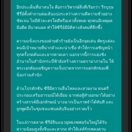
อีกประเด็นที่น่าสนใจ คือการวิพากษ์สิ่งที่เรียกว่า วีรบุรุษ 
ซีรี่ย์ตั้งคำถามต่อเส้นแบ่งระหว่างความดีความชั่วอย่าง
ชัดเจน ไม่มีตัวละครใดดีหรือเลวทั้งหมด ทุกคนมีเหตุผล 
มีอดีต มีบาดแผล ทำให้ซีรี่ย์มีมิติทางสังคมที่ลึกซึ้ง

ความแข็งแรงของฝ่ายตัวร้ายยังเป็นอีกจุดเด่น ศัตรูแต่ละ
คนมีเป้าหมายที่น่ากลัวและน่าเชื่อ ทำให้การเผชิญหน้า
ทุกครั้งกดดันและยากคาดเดา นอกจากนี้การแย่งชิง
อำนาจในสำนักกระบี่ฟ้ายังสร้างความดราม่าภายใน ให้
พระเอกต้องเผชิญความเจ็บปวดจากการแตกหักของพี่
น้องร่วมสำนัก

ด้านโปรดักชัน ซีจีมีความลื่นไหลและสวยงาม ดนตรี
ประกอบเสริมอารมณ์ได้เยี่ยม ฉากต่อสู้ทำออกมาได้อย่าง
สร้างสรรค์มีเอกลักษณ์ บางฉากเป็นภาพจำได้ทันที และ
ถูกพูดถึงในชุมชนแฟนคลับจีนอย่างรวดเร็ว

ในแง่การตลาด ซีรี่ย์จีนแนวยุทธภพฟอร์มใหญ่ได้รับ
ความนิยมสูงทั้งจีนและสากล ทำให้เล่ห์รักเพลงดาบ 