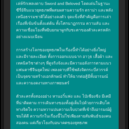
เล่ห์รักเพลงดาบ Sword and Beloved โดดเด่นในฐานะ
ซีรี่ย์จีนแนวยุทธภพที่ผสมผสานความรัก ดราม่า และพลัง
เหนือธรรมชาติได้อย่างลงตัว จุดแข็งที่สำคัญคือการเล่า
เรื่องที่เข้มข้นตั้งแต่ต้น ทั้งโศกนาฏกรรม ความลับ และ
ความเชื่อมโยงที่หยิบยกมาผูกกับชะตาของตัวละครหลัก
อย่างแนบเนียน

การสร้างโลกของยุทธภพในเรื่องนี้ทำได้อย่างยิ่งใหญ่
และมีรายละเอียด ทั้งการออกแบบฉาก อาวุธ เสื้อผ้า และ
เทคนิควิชาต่างๆ ที่ดูจริงจังและมีความอลังการตามแนว
แฟนตาซีจีนยุคใหม่ เพลงดาบที่ใช้พลังจิตกระบี่สวรรค์
เป็นจุดขายสร้างเอกลักษณ์ ทำให้ฉากต่อสู้มีทั้งอารมณ์
และความงดงามทางภาพยนตร์

ตัวละครทั้งสองอย่าง หานอวิ๋นฟง และ ไป๋เซียงชิง มีเคมี
ที่น่าติดตาม การเดินทางของทั้งคู่เต็มไปด้วยการเติบโต
ทางจิตใจ ความหวานปนความเจ็บปวดที่เข้าถึงอารมณ์ผู้
ชมได้ดี ความรักในเรื่องนี้ไม่ใช่เพียงสายสัมพันธ์ของคน
สองคน แต่เกี่ยวโยงกับอนาคตของยุทธภพ
