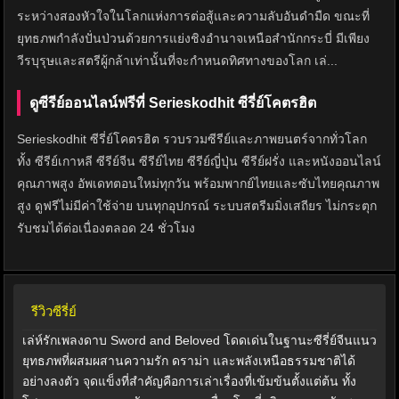
ระหว่างสองหัวใจในโลกแห่งการต่อสู้และความลับอันดำมืด ขณะที่
ยุทธภพกำลังปั่นป่วนด้วยการแย่งชิงอำนาจเหนือสำนักกระบี่ มีเพียง
วีรบุรุษและสตรีผู้กล้าเท่านั้นที่จะกำหนดทิศทางของโลก เล่...
ดูซีรีย์ออนไลน์ฟรีที่ Serieskodhit ซีรี่ย์โคตรฮิต
Serieskodhit ซีรี่ย์โคตรฮิต รวบรวมซีรีย์และภาพยนตร์จากทั่วโลก
ทั้ง ซีรีย์เกาหลี ซีรีย์จีน ซีรีย์ไทย ซีรีย์ญี่ปุ่น ซีรีย์ฝรั่ง และหนังออนไลน์
คุณภาพสูง อัพเดทตอนใหม่ทุกวัน พร้อมพากย์ไทยและซับไทยคุณภาพ
สูง ดูฟรีไม่มีค่าใช้จ่าย บนทุกอุปกรณ์ ระบบสตรีมมิ่งเสถียร ไม่กระตุก
รับชมได้ต่อเนื่องตลอด 24 ชั่วโมง
รีวิวซีรี่ย์
เล่ห์รักเพลงดาบ Sword and Beloved โดดเด่นในฐานะซีรี่ย์จีนแนว
ยุทธภพที่ผสมผสานความรัก ดราม่า และพลังเหนือธรรมชาติได้
อย่างลงตัว จุดแข็งที่สำคัญคือการเล่าเรื่องที่เข้มข้นตั้งแต่ต้น ทั้ง