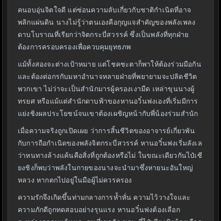
คนอบอุ่นจิตใจดี แต่ซ่อนความลับเกี่ยวกับชาติกำเนิดที่อาจ
พลิกแผ่นดิน นางไม่รู้ว่าตนเองคือกุญแจสำคัญของพลังเพลง
ดาบโบราณที่เรียกว่าจิตกระบี่สวรรค์ ซึ่งเป็นพลังที่ทุกฝ่าย
ต้องการครอบครองเพื่อควบคุมยุทธภพ
แม้ทั้งสองจะต่างเป้าหมาย แต่โชคชะตาก็พาให้ต้องร่วมมือกัน
และต้องต่อกรกับมหาอำนาจหลายฝ่ายที่พยายามจะปลิดชีวิต
พวกเขา ไม่ว่าจะเป็นสำนักมารผู้ครองเงามืด เหล่าขุนนางผู้
ทรยศ หรือแม้แต่สำนักดาบฟ้าของหานอวิ๋นฟงเองที่เริ่มมีการ
แย่งชิงผลประโยชน์จนเขาต้องเผชิญหน้ากับพี่น้องร่วมสำนัก
เมื่อความจริงถูกเปิดเผย ว่าการสิ้นชีวิตของอาจารย์เกี่ยวพัน
กับการถือกำเนิดของพลังจิตกระบี่สวรรค์ หานอวิ๋นฟงเริ่มลังเล
ว่าหนทางล้างแค้นคือสิ่งที่ถูกต้องหรือไม่ ในขณะเดียวกันไป๋เซี
ยงชิงก็พบว่าพลังในกายของนางจะนำมาซึ่งหายนะอันใหญ่
หลวง หากตกไปอยู่ในมือผู้ไม่ควรครอง
ความรักจึงเกิดขึ้นท่ามกลางการห้ำหั่น ความไว้วางใจและ
ความภักดีถูกทดสอบอย่างรุนแรง หานอวิ๋นฟงต้องเลือก