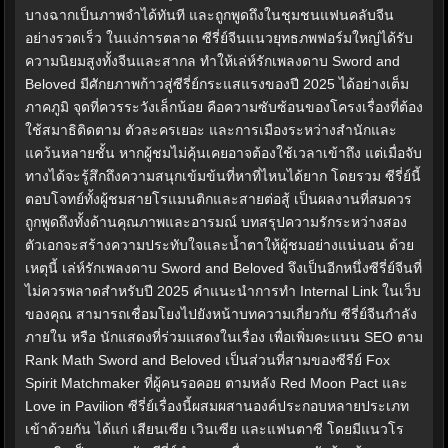
บางฉากเป็นภาพจำได้ทันที และถูกพูดถึงในชุมชนแฟนคลับจีน
อย่างรวดเร็ว ในแง่การตลาด ซีรี่ย์จีนแนวยุทธภพฟอร์มใหญ่ได้รับ
ความนิยมสูงทั้งจีนและสากล ทำให้เล่ห์รักเพลงดาบ Sword and
Beloved มีศักยภาพก้าวสู่ซีรี่ย์กระแสแรงของปี 2025 ได้อย่างเต็ม
ภาคภูมิ จุดที่ควรระวังเล็กน้อย คือความซับซ้อนของโครงเรื่องที่ต้อง
ใช้สมาธิติดตาม ตัวละครเยอะ และการเมืองระหว่างสำนักและ
แคว้นหลายชั้น หากผู้ชมไม่คุ้นเคยอาจต้องใช้เวลาเข้าถึง แต่เมื่อจับ
ทางได้จะรู้สึกถึงความสนุกเข้มข้นที่หาที่ไหนได้ยาก โดยรวม ซีรี่ย์นี้
ตอบโจทย์ทั้งผู้ชมสายโรแมนติกและสายต่อสู้ เป็นผลงานที่สมควร
ถูกพูดถึงทั้งด้านคุณภาพและอารมณ์ บทสรุปความรักระหว่างสอง
ตัวเอกจะสร้างความประทับใจและน้ำตาให้ผู้ชมอย่างแน่นอน ด้วย
เหตุนี้ เล่ห์รักเพลงดาบ Sword and Beloved จึงเป็นอีกหนึ่งซีรี่ย์จีนที่
ไม่ควรพลาดสำหรับปี 2025 คำแนะนำการทำ Internal Link ในเว็บ
ของคุณ สามารถเชื่อมโยงไปยังหน้าบทความเกี่ยวกับ ซีรี่ย์จีนกำลัง
ภายใน หรือ นักแสดงที่ร่วมแสดงในเรื่อง เพื่อเพิ่มคะแนน SEO ตาม
Rank Math Sword and Beloved เป็นส่วนที่สามของซีรีย์ Fox
Spirit Matchmaker ที่ผู้คนรอคอย ตามหลัง Red Moon Pact และ
Love in Pavilion ซีรี่ย์เรื่องนี้ผสมผสานองค์ประกอบหลายประเภท
เข้าด้วยกัน ได้แก่ เสียนเซีย เวินเซีย และแฟนตาซี โดยมีแนวโร