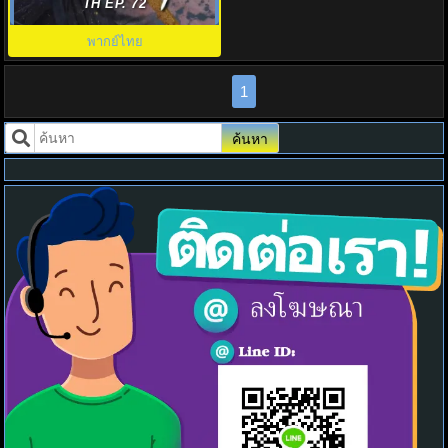
and Beloved พากย์ไทย EP.1-36
TH EP. 72
พากย์ไทย
1
ค้นหา