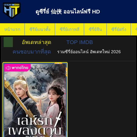
ดูซีรี่ย์ 仙侠 ออนไลน์ฟรี HD
หน้าแรก
ซีรีย์แนวตั้ง
ซีรี่ย์เกาหลี
ซีรี่ย์จีน
ซีรี่ย์ฝรั่ง
ซ
อัพเดทล่าสุด
TOP IMDB
คนชอบมากที่สุด
รวมซีรี่ย์ออนไลน์ อัพเดทใหม่ 2026
พากย์ไทย
8.0
เล่ห์รักเพลงดาบ (2025) Sword