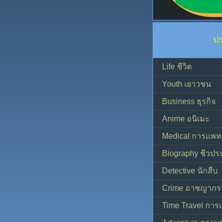
ป
Life ชีวิต
Youth เยาวชน
Business ธุรกิจ
Anime อนิเมะ
Medical การแพทย
Biography ชีวประ
Detective นักสืบ
Crime อาชญากร
Time Travel การ