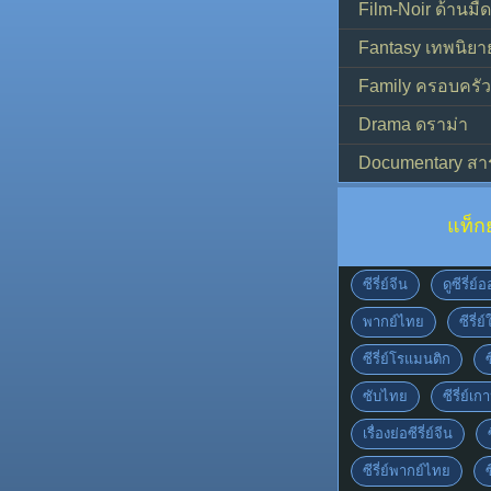
Film-Noir ด้านม
Fantasy เทพนิยา
Family ครอบครัว
Drama ดราม่า
Documentary สา
แท็ก
ซีรี่ย์จีน
ดูซีรี่ย
พากย์ไทย
ซีรี่ย
ซีรี่ย์โรแมนติก
ซับไทย
ซีรี่ย์เก
เรื่องย่อซีรี่ย์จีน
ซีรี่ย์พากย์ไทย