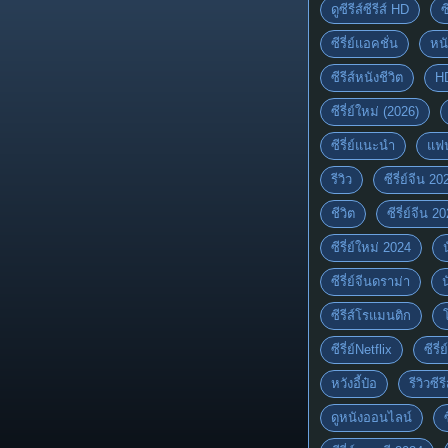
ดูซีรีส์ซีรีส์ HD
ซ
ซีรี่ย์แอคชั่น
หนั
ซีรีส์หนังชีวิต
H
ซีรี่ย์ใหม่ (2026)
ซีรี่ย์แนะนำ
แฟ
รีวิว
ซีรี่ย์จีน 20
ชีวิต
ซีรี่ย์จีน 2
ซีรี่ย์ใหม่ 2024
ซีรี่ย์จีนดราม่า
ซีรีส์โรแมนติก
ซีรี่ย์Netflix
ซีรี
หวังอี้ป๋อ
รีวิวซีรี
ดูหนังออนไลน์