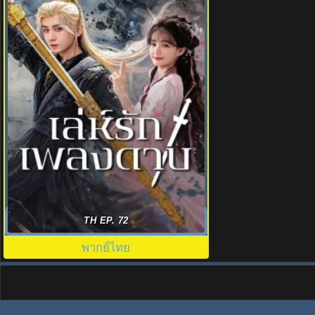
เล่ห์รักเพลงดาบ (2025) Sword and
TH EP. 72
Beloved พากย์ไทย EP.1-36
พากย์ไทย