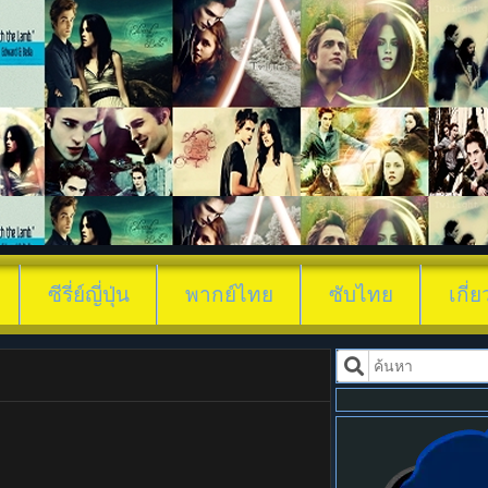
ดูซีรี่ย์ 武
ซีรี่ย์ญี่ปุ่น
พากย์ไทย
ซับไทย
เกี่