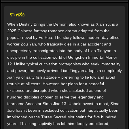
รีวิวซีรี่ย์
When Destiny Brings the Demon, also known as Xian Yu, is a
2025 Chinese fantasy romance drama adapted from the
popular novel by Fu Hua. The story follows modern-day office
worker Zou Yan, who tragically dies in a car accident and
unexpectedly transmigrates into the body of Liao Tingyan, a
disciple in the cultivation world of Gengchen Immortal Manor
12. Unlike typical cultivation protagonists who seek immortality
and power, the newly arrived Liao Tingyan adopts a completely
xian yu or salty fish attitude – preferring to lie low and avoid
trouble at all costs. However, her plans for a peaceful
existence are disrupted when she's selected as one of
hundred disciples chosen to serve the legendary and
fearsome Ancestor Sima Jiao 13. Unbeknownst to most, Sima
Jiao hasn't been in secluded cultivation but has actually been
imprisoned on the Three Sacred Mountains for five hundred
years. This long captivity has left him deeply embittered,