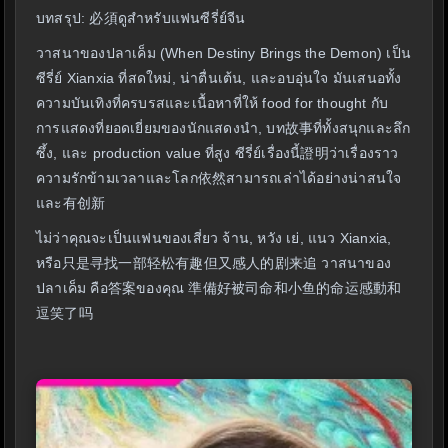
บทสรุป: 必須ดูสำหรับแฟนซีรี่ย์จีน
วาสนาของปลาเค็ม (When Destiny Brings the Demon) เป็น
ซีรี่ย์ Xianxia ที่สดใหม่, น่าตื่นเต้น, และอบอุ่นใจ มันเสนอทั้ง
ความบันเทิงที่ครบรสและเนื้อหาที่ให้ food for thought กับ
การแสดงที่ยอดเยี่ยมของนักแสดงนำ, บท故事ที่ทั้งสนุกและลึก
ซึ้ง, และ production value ที่สูง ซีรี่ย์เรื่องนี้證明ว่าเรื่องราว
ความรักข้ามเวลาและโลก依然สามารถเล่าได้อย่างน่าสนใจ
และ有创新
ไม่ว่าคุณจะเป็นแฟนของเสี่ยว จ้าน, หวัง เย่, แนว Xianxia,
หรือ只是寻找一部轻松有趣但又感人的剧来追 วาสนาของ
ปลาเค็ม คือ答案ของคุณ 準備好被司命和小鱼的命运感動和
逗笑了吗