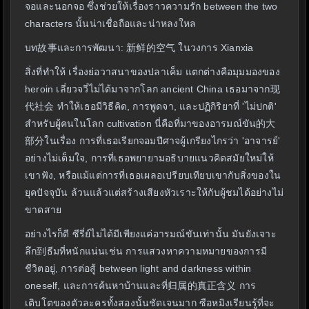
จอและนอกจอ ซึ่งช่วยให้เรื่องราวความรัก between the two
characters นั้นน่าเชื่อถือและน่าหลงใหล
บท故事และการพัฒนา: 新鲜的空气 ในวงการ Xianxia
สิ่งที่ทำให้ เรื่องย่อวาสนาของปลาเค็ม แตกต่างคือมุมมองของ
heroin เลี่ยวจวี่ไม่ได้มาจากโลก ancient China เธอมาจาก现
代社会 ทำให้เธอมีวิธีคิด, การพูดจา, และปฏิกิริยาที่ 'ไม่ปกติ'
สำหรับผู้คนในโลก cultivation นี่คือที่มาของอารมณ์ขัน的大
部分ในเรื่อง การที่เธอเรียกจอมปีศาจผู้เกรียงไกรว่า 'อาจารย์'
อย่างไม่เต็มใจ, การที่เธอพยายามอธิบายแนวคิดสมัยใหม่ให้
เขาฟัง, หรือแม้แต่การที่เธอเผลอเปรียบเทียบเขากับสิ่งของใน
ยุคปัจจุบัน ล้วนแล้วแต่สร้างเสียงหัวเราะให้กับผู้ชมได้อย่างไม่
ขาดสาย
อย่างไรก็ดี ซีรี่ย์ไม่ได้มีเพียงแค่อารมณ์ขันเท่านั้น มันยังเจาะ
ลึก到ธีมที่หนักแน่นเช่น การแสวงหาความหมายของการมี
ชีวิตอยู่, การต่อสู้ between light and darkness within
oneself, และการค้นหาบ้านและที่归属的真正含义 การ
เติบโตของตัวละครทั้งสองนั้นชัดเจนมาก ซือหมิงเรียนรู้ที่จะ