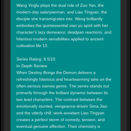
Wang Yinglu plays the dual role of Zou Yan, the 
modern-day salarywoman, and Liao Tingyan, the 
disciple she transmigrates into. Wang brilliantly 
embodies the quintessential xian yu spirit with her 
character's lazy demeanor, deadpan reactions, and 
hilarious modern sensibilities applied to ancient 
cultivation life 13.

Series Rating: 8.5/10

In-Depth Review

When Destiny Brings the Demon delivers a 
refreshingly hilarious and heartwarming take on the 
often-serious xianxia genre. The series stands out 
primarily through the brilliant dynamic between its 
two lead characters. The contrast between the 
emotionally stunted, vengeance-driven Sima Jiao 
and the utterly chill, work-avoidant Liao Tingyan 
creates a perfect storm of comedy, tension, and 
eventual genuine affection. Their chemistry is 