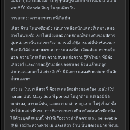
แมนติก, และคอมเมดี้ ได้近乎สมบูรณ์แบบ ทำให้มันโดดเด่น
จากซีรี่ย์ Xianxia อื่นๆ ในยุคเดียวกัน
การแสดง: ความสามารถที่เกินคุ้ม
เสี่ยว จ้าน ในบทซือหมิง เป็นการเลือกนักแสดงที่เหมาะสมอ
ย่างไม่น่าเชื่อ เขาไม่เพียงแต่มีภาพลักษณ์ที่ตรงกับจอมปีศาจ
สุดหล่อเท่านั้น แต่เขายังสามารถสื่อ到อารมณ์ที่ซับซ้อนของ
ซือหมิงได้ผ่านสายตาและการแสดงที่ละเอียดอ่อน ความเจ็บ
ปวด ความโดดเดี่ยว ความสับสนต่อความรู้สึกใหม่ๆ ที่มีต่อ
เลี่ยวจวี่ และการต่อสู้กับอดีตของตัวเอง ล้วนแล้วแต่ถูก
ถ่ายทอดออกมาได้อย่างลึกซึ้ง นี่คือการแสดงที่ mature ขึ้นอีก
ขั้นของเขา
หวัง เย่ ในบทเลี่ยวจวี่ คือจุดเด่นอีกอย่างของเรื่อง เธอไม่ใช่
heroin แบบ Mary Sue ที่ perfect ในทุกด้าน แต่เธอมีข้อ
บกพร่อง, อารมณ์ขัน, และความกล้าหาญแบบ 'ไม่รู้เรื่อง' ซึ่ง
ทำให้เธอน่าชื่นชม การที่เธอสามารถยืนหยัดต่อหน้าซือหมิง
ได้ด้วยบุคลิกแบบนี้ ทำให้เรื่องราวน่าติดตามและ believable
更多 เคมีระหว่างหวัง เย่ และเสี่ยว จ้าน นั้นชัดเจนมาก ทั้งบน