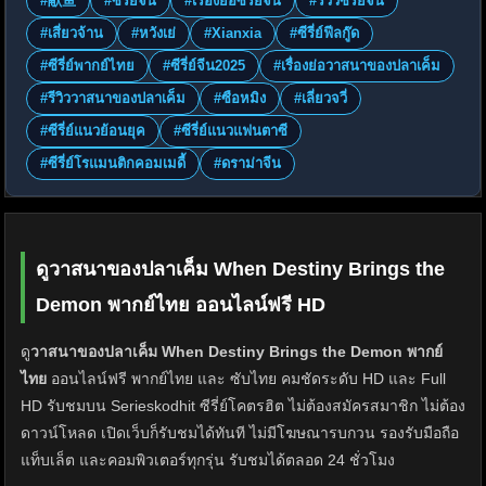
#献鱼
#ซีรี่ย์จีน
#เรื่องย่อซีรี่ย์จีน
#รีวิวซีรี่ย์จีน
#เสี่ยวจ้าน
#หวังเย่
#Xianxia
#ซีรี่ย์ฟีลกู๊ด
#ซีรี่ย์พากย์ไทย
#ซีรี่ย์จีน2025
#เรื่องย่อวาสนาของปลาเค็ม
#รีวิววาสนาของปลาเค็ม
#ซือหมิง
#เลี่ยวจวี่
#ซีรี่ย์แนวย้อนยุค
#ซีรี่ย์แนวแฟนตาซี
#ซีรี่ย์โรแมนติกคอมเมดี้
#ดราม่าจีน
ดูวาสนาของปลาเค็ม When Destiny Brings the
Demon พากย์ไทย ออนไลน์ฟรี HD
ดู
วาสนาของปลาเค็ม When Destiny Brings the Demon พากย์
ไทย
ออนไลน์ฟรี พากย์ไทย และ ซับไทย คมชัดระดับ HD และ Full
HD รับชมบน Serieskodhit ซีรี่ย์โคตรฮิต ไม่ต้องสมัครสมาชิก ไม่ต้อง
ดาวน์โหลด เปิดเว็บก็รับชมได้ทันที ไม่มีโฆษณารบกวน รองรับมือถือ
แท็บเล็ต และคอมพิวเตอร์ทุกรุ่น รับชมได้ตลอด 24 ชั่วโมง