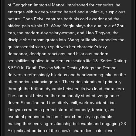
of Gengchen Immortal Manor. Imprisoned for centuries, he
emerges with a deep-seated hatred and a volatile, suspicious
nature. Chen Feiyu captures both his cold exterior and the
hidden pain within 13. Wang Yinglu plays the dual role of Zou
Yan, the modern-day salarywoman, and Liao Tingyan, the
disciple she transmigrates into. Wang brilliantly embodies the
quintessential xian yu spirit with her character's lazy
demeanor, deadpan reactions, and hilarious modern
sensibilities applied to ancient cultivation life 13. Series Rating:
8.5/10 In-Depth Review When Destiny Brings the Demon
delivers a refreshingly hilarious and heartwarming take on the
often-serious xianxia genre. The series stands out primarily
through the brilliant dynamic between its two lead characters.
The contrast between the emotionally stunted, vengeance-
driven Sima Jiao and the utterly chill, work-avoidant Liao
Tingyan creates a perfect storm of comedy, tension, and
eventual genuine affection. Their chemistry is palpable,
making their evolving relationship believable and engaging 23.
A significant portion of the show's charm lies in its clever