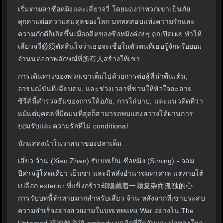
เริ่มตามล่าซือหมิงและเลี่ยวจวี่ โดยมองว่าพวกเขาเป็นภัย
คุกคามต่อความสมดุลของโลก บททดสอบแห่งความรักและ
ความภักดีก็เกิดขึ้นเมื่ออดีตของซือหมิงค่อยๆ ถูกเปิดเผย ทำให้
เลี่ยวจวี่必须ตัดสินใจว่าเธอจะเชื่อในตัวตนที่เธอรู้จักหรือยอม
จำนนต่อภาพลักษณ์ที่所有人สร้างให้เขา
การเดินทางของพวกเขาเต็มไปด้วยการต่อสู้ที่น่าตื่นเต้น,
อารมณ์ขันที่เฉียบคม, และช่วงเวลาที่ชวนให้หัวใจละลาย
ซีรี่ส์นี้สำรวจธีมของการให้อภัย, การไถ่บาป, และแนวคิดที่ว่า
แม้แต่บุคคลที่มืดมนที่สุดก็สามารถพบแสงสว่างได้ผ่านการ
ยอมรับและความรักที่ไม่ conditional
นักแสดงนำในวาสนาของปลาเค็ม
เสี่ยว จ้าน (Xiao Zhan) รับบทเป็น ซือหมิง (Siming) - จอม
ปีศาจผู้โดดเดี่ยว เย็นชา และมีพลังอำนาจมหาศาล แต่ภายใต้
เปลือก exterior ที่แข็งกร้าว却隐藏着一颗复杂而孤独的心
การรับบทนี้ท้าทายมากสำหรับเสี่ยว จ้าน หลังจากที่เขาประสบ
ความสำเร็จอย่างสวยงามในบทเทพแห่ง War อย่างใน The