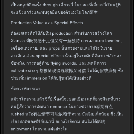
เป็นมนุษย์อีกครั้ง through เลี่ยวจวี่ ในขณะที่เลี่ยวจวี่เรียนรู้ที่
จะแข็งแกร่งและพบจุดยืนของตัวเองในโลก陌生
Production Value และ Special Effects
ต้องยกเครดิตให้กับทีม production สำหรับการสร้างโลก
Xianxia ที่既视感十足但又有一丝独特 การออกแบบ location,
เครื่องแต่งกาย, และ props นั้นสวยงามและใส่ใจในราย
ละเอียด ส่วน special effects นั้นอยู่ในระดับที่ดีมาก พลังของ
ซือหมิง, การต่อสู้ด้วย flying swords, และเทคนิคการ
cultivate ต่างๆ 都被呈现得既震撼又可信 ไม่ได้ดู假或廉价 ซึ่ง
ช่วยเพิ่ม immersion ให้กับผู้ชมได้เป็นอย่างดี
ข้อควรพิจารณา
แม้ว่าโดยรวมแล้วซีรี่ย์เรื่องนี้จะยอดเยี่ยม แต่ก็อาจมีจุดที่บาง
คนรู้สึกว่าการพัฒนา romance ในบางช่วงอาจ感觉有点
rushed หรือ有些情节可能依赖于ความบังเอิญเล็กน้อย ซึ่งเป็น
เรื่องปกติของซีรี่ย์แนวนี้ อย่างไรก็ตาม มันไม่ได้影响
enjoyment โดยรวมแต่อย่างใด