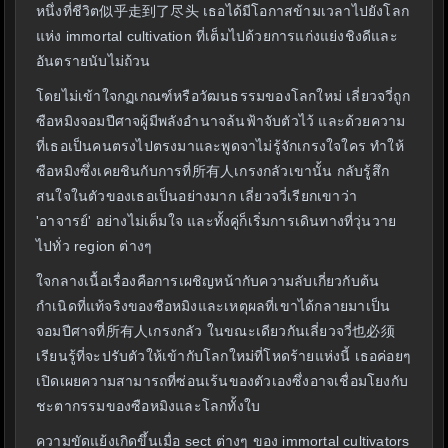
หนึ่งที่ชีวิต似乎走到了尽头 เธอได้มีโอกาสข้ามเวลาไปยังโลก
แห่ง immortal cultivation ที่เต็มไปด้วยการแก่งแย่งชิงดีและ
อันตรายนับไม่ถ้วน
โดยไม่เข้าใจกฏเกณฑ์หรือวัฒนธรรมของโลกใหม่ เลี่ยวจวี่ถูก
ซือหมิงจอมปีศาจผู้มีพลังอำนาจล้นฟ้าจับตัวไว้ และด้วยความ
ที่เธอเป็นคนตรงไปตรงมาและพูดจาไม่รู้จักเกรงใจใคร ทำให้
ซือหมิงซึ่งเคยชินกับการที่所有人เกรงกลัวเขานั้น กลับรู้สึก
สนใจในตัวของเธอเป็นอย่างมาก เลี่ยวจวี่เรียกเขาว่า
'อาจารย์' อย่างไม่เต็มใจ และทั้งคู่ก็เริ่มการเดินทางที่วุ่นวาย
ไปทั่ว region ต่างๆ
ใจกลางเนื้อเรื่องคือการเผชิญหน้ากับความลับเกี่ยวกับต้น
กำเนิดที่แท้จริงของซือหมิงและเหตุผลที่เขาได้กลายมาเป็น
จอมปีศาจที่所有人เกรงกลัว ในขณะเดียวกันเลี่ยวจวี่也必须
เรียนรู้ที่จะปรับตัวให้เข้ากับโลกใหม่ที่โหดร้ายแห่งนี้ เธอค่อยๆ
เปิดเผยความสามารถที่ซ่อนเร้นของตัวเองซึ่งอาจเชื่อมโยงกับ
ชะตากรรมของซือหมิงและโลกทั้งใบ
ความขัดแย้งเกิดขึ้นเมื่อ sect ต่างๆ ของ immortal cultivators