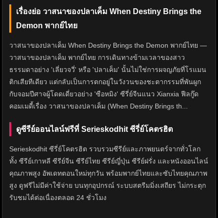
เรื่องย่อ วาสนาของปลาเค็ม When Destiny Brings the
Demon พากย์ไทย
วาสนาของปลาเค็ม When Destiny Brings the Demon พากย์ไทย —
วาสนาของปลาเค็ม พากย์ไทย การเดินทางข้ามเวลาของสาว
ธรรมดาอย่าง 'เลี่ยวจวี่' หรือ 'ปลาเค็ม' นั้นไม่ใช่การผจญภัยที่โรแมน
ติกเสียทีเดียว แต่กลับเป็นการตกอยู่ในวังวนของชะตากรรมที่พันผูก
กับจอมปีศาจผู้โดดเดี่ยวอย่าง 'ซือหมิง' ซีรี่ย์จีนแนว Xianxia ฟีลกู๊ด
คอมเมดี้เรื่อง วาสนาของปลาเค็ม (When Destiny Brings th...
ดูซีรีย์ออนไลน์ฟรีที่ Serieskodhit ซีรี่ย์โคตรฮิต
Serieskodhit ซีรี่ย์โคตรฮิต รวบรวมซีรีย์และภาพยนตร์จากทั่วโลก
ทั้ง ซีรีย์เกาหลี ซีรีย์จีน ซีรีย์ไทย ซีรีย์ญี่ปุ่น ซีรีย์ฝรั่ง และหนังออนไลน์
คุณภาพสูง อัพเดทตอนใหม่ทุกวัน พร้อมพากย์ไทยและซับไทยคุณภาพ
สูง ดูฟรีไม่มีค่าใช้จ่าย บนทุกอุปกรณ์ ระบบสตรีมมิ่งเสถียร ไม่กระตุก
รับชมได้ต่อเนื่องตลอด 24 ชั่วโมง