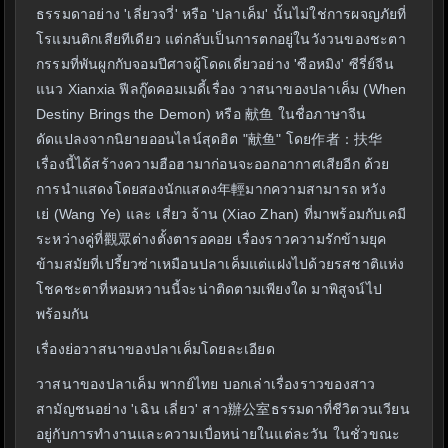
ธรรมดาอย่าง 'เลี่ยวจวี่' หรือ 'ปลาเค็ม' นั้นไม่ใช่การผจญภัยที่
โรแมนติกเสียทีเดียว แต่กลับเป็นการตกอยู่ในวังวนของชะตา
กรรมที่พันผูกกับจอมปีศาจผู้โดดเดี่ยวอย่าง 'ซือหมิง' ซีรี่ย์จีน
แนว Xianxia ฟีลกู๊ดคอมเมดี้เรื่อง วาสนาของปลาเค็ม (When
Destiny Brings the Demon) หรือ 献鱼 ในชื่อภาษาจีน
ดัดแปลงจากนิยายออนไลน์สุดฮิต "献鱼" โดย作者：扶华
เรื่องนี้ได้สร้างความฮือฮามาก่อนจะออกอากาศเสียอีก ด้วย
การนำแสดงโดยสองนักแสดง年輕มากความสามารถ หวัง
เย่ (Wang Ye) และ เสี่ยว จ้าน (Xiao Zhan) ที่มาพร้อมกับเคมี
ระหว่างคู่ที่觀眾ต่างตั้งตารอคอย เรื่องราวความรักข้ามยุค
ข้ามสมัยที่เปรี้ยวซ่าเหมือนปลาเค็มแต่แฝงไปด้วยรสชาติแห่ง
โชคชะตาที่หอมหวานนี้จะน่าติดตามเพียงใด มาพิสูจน์ไป
พร้อมกัน
เรื่องย่อวาสนาของปลาเค็มโดยละเอียด
วาสนาของปลาเค็ม พากย์ไทย บอกเล่าเรื่องราวของสาว
สามัญชนอย่าง 'เฉิน เลี่ยว' สาว辦公室ธรรมดาที่ชีวิตวนเวียน
อยู่กับการทำงานและความเบื่อหน่ายในแต่ละวัน ในชั่วขณะ