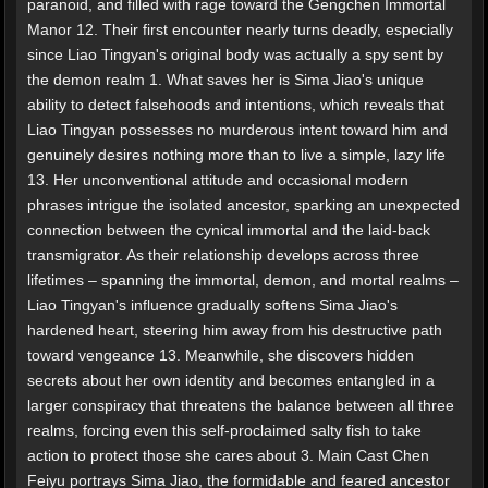
paranoid, and filled with rage toward the Gengchen Immortal
Manor 12. Their first encounter nearly turns deadly, especially
since Liao Tingyan's original body was actually a spy sent by
the demon realm 1. What saves her is Sima Jiao's unique
ability to detect falsehoods and intentions, which reveals that
Liao Tingyan possesses no murderous intent toward him and
genuinely desires nothing more than to live a simple, lazy life
13. Her unconventional attitude and occasional modern
phrases intrigue the isolated ancestor, sparking an unexpected
connection between the cynical immortal and the laid-back
transmigrator. As their relationship develops across three
lifetimes – spanning the immortal, demon, and mortal realms –
Liao Tingyan's influence gradually softens Sima Jiao's
hardened heart, steering him away from his destructive path
toward vengeance 13. Meanwhile, she discovers hidden
secrets about her own identity and becomes entangled in a
larger conspiracy that threatens the balance between all three
realms, forcing even this self-proclaimed salty fish to take
action to protect those she cares about 3. Main Cast Chen
Feiyu portrays Sima Jiao, the formidable and feared ancestor