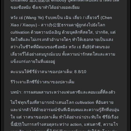
Untamed 這次他必須 embody บุคลิกที่ลึกลับและน่าหลงใหล
ของซือหมิง ซึ่งเขาทำได้อย่างยอดเยี่ยม
หวัง เย่ (Wang Ye) รับบทเป็น เฉิน เลี่ยว / เลี่ยวจวี่ (Chen
Xiao / Xiaoyu) - สาว办公室ธรรมดาผู้ถูกส่งไปยังโลก
cultivation ด้วยความบังเอิญ ด้วยบุคลิกที่สดใส, ปากจัด, แต่
จิตใจดีและไม่เกรงกลัวอำนาจใดๆ ทำให้เธอกลายเป็นแสง
สว่างในชีวิตที่มืดมนของซือหมิง หวัง เย่ สื่อ到ตัวตนของ
เลี่ยวจวี่ได้อย่างสมบูรณ์แบบ ทั้งความน่ารักสดใสและความ
แข็งแกร่งภายในที่แฝงอยู่
คะแนนให้ซีรี่ย์วาสนาของปลาเค็ม: 8.8/10
รีวิวเจาะลึกซีรี่ย์วาสนาของปลาเค็ม
บทนำ: การผสมผสานระหว่างแฟนตาซีและคอมเมดี้ที่ลงตัว
ไม่ใช่ทุกเรื่องที่สามารถนำเสนอโลก cultivation ที่อันตราย
และน่ากลัวได้ด้วยอารมณ์ขันที่เฉียบคมและความรู้สึกที่อบอุ่น
ใจ แต่ วาสนาของปลาเค็ม ทำได้อย่างน่าประทับใจ ซีรี่ย์เรื่อง
นี้成功ในการสร้างสมดุลระหว่าง action, แฟนตาซี, ความโร