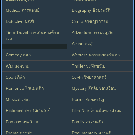
Medical การแพทย์
Biography ชีวประวัติ
Detective นักสืบ
Crime อาชญากรรม
Time Travel การเดินทางข้าม
Adventure การผจญภัย
เวลา
Action ต่อสู้
Comedy ตลก
Western คาวบอยตะวันตก
War สงคราม
Thriller ระทึกขวัญ
Sport กีฬา
Sci-Fi วิทยาศาสตร์
Romance โรแมนติก
Mystery ลึกลับซ่อนเงื่อน
Musical เพลง
Horror สยองขวัญ
Historical ประวัติศาสตร์
Film-Noir ด้านมืดของสังคม
Fantasy เทพนิยาย
Family ครอบครัว
Drama ดราม่า
Documentary สารคดี