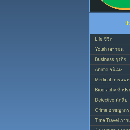
ป
Life ชีวิต
Youth เยาวชน
Business ธุรกิจ
Anime อนิเมะ
Medical การแพทย
Biography ชีวประ
Detective นักสืบ
Crime อาชญากร
Time Travel การ