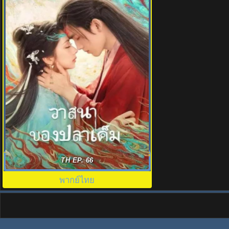
วาสนาของปลาเค็ม When Destiny Brings
TH EP. 66
the Demon พากย์ไทย
พากย์ไทย