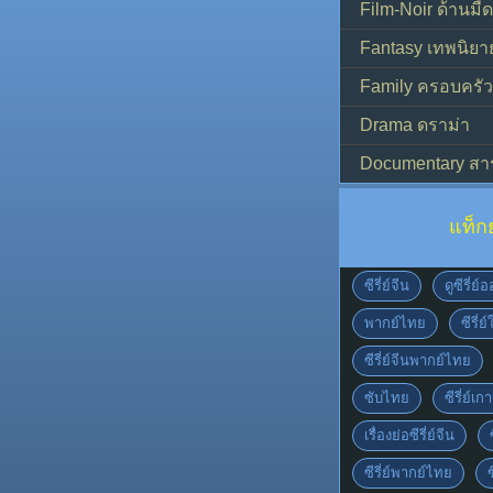
Film-Noir ด้านม
Fantasy เทพนิยา
Family ครอบครัว
Drama ดราม่า
Documentary สา
แท็ก
ซีรี่ย์จีน
ดูซีรี่ย
พากย์ไทย
ซีรี่ย
ซีรี่ย์จีนพากย์ไทย
ซับไทย
ซีรี่ย์เก
เรื่องย่อซีรี่ย์จีน
ซีรี่ย์พากย์ไทย