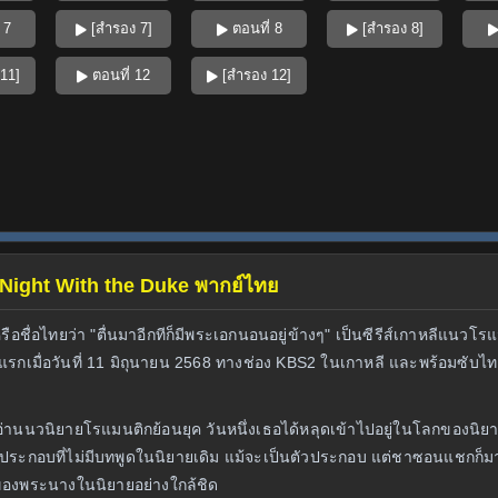
 7
[สำรอง 7]
ตอนที่ 8
[สำรอง 8]
11]
ตอนที่ 12
[สำรอง 12]
rst Night With the Duke พากย์ไทย
 หรือชื่อไทยว่า "ตื่นมาอีกทีก็มีพระเอกนอนอยู่ข้างๆ" เป็นซีรีส์เกาหลีแน
ั้งแรกเมื่อวันที่ 11 มิถุนายน 2568 ทางช่อง KBS2 ในเกาหลี และพร้อมซับ
การอ่านนวนิยายโรแมนติกย้อนยุค วันหนึ่งเธอได้หลุดเข้าไปอยู่ในโลกของ
ประกอบที่ไม่มีบทพูดในนิยายเดิม แม้จะเป็นตัวประกอบ แต่ชาซอนแชกก็มา
กของพระนางในนิยายอย่างใกล้ชิด