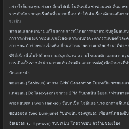
อย่างไรก็ตาม ทุกอย่างเปลี่ยนไปเมื่อในคืนหนึ่ง ชาซอนแชกตื่นมาพ
ราชสำนัก จากจุดเริ่มต้นที่วุ่นวายนี้เอง ทำให้เส้นเรื่องเดิมของน
จะเป็น
ชาซอนแชกพยายามแก้ไขสถานการณ์โดยการพยายามจับคู่อีบอนกับโจอึ
การกระทำของชาซอนแชกยังส่งผลกระทบต่อชะตากรรมของตัวละครอื่นๆ 
ฮวาซอน ตัวร้ายของเรื่องที่เปลี่ยนเป้าหมายความเกลียดชังมาที่
ซีรีส์เรื่องนี้เต็มไปด้วยความสนุกสนาน ความโรแมนติก และความวุ่นว
การเมืองในราชสำนัก ความแค้นส่วนตัว และการต่อสู้เพื่ออำนาจที่ท
นักแสดงนำ
ซอฮยอน (Seohyun) จากวง Girls' Generation รับบทเป็น ชาซอนแชก
แทคยอน (Ok Taec-yeon) จากวง 2PM รับบทเป็น อีบอน / ท่านชาย
ควอนฮันซล (Kwon Han-sol) รับบทเป็น โจอึนแอ นางเอกตามต้นฉบ
ซอบอมจุน (Seo Bum-june) รับบทเป็น จองซูกยอม เพื่อนสนิทของอี
จีฮเยวอน (Ji Hye-won) รับบทเป็น โดฮวาซอน ตัวร้ายของเรื่อง