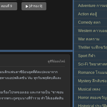
Adventure การผ
ตอนที่ 9
[สำรอง 9]
Action ต่อสู้
Comedy ตลก
Western คาวบอย
War สงคราม
Thriller ระทึกขวั
Sport กีฬา
ดูซีรี่ย์ออนไลน์
Sci-Fi วิทยาศาสต
วโรแมนติกแฟนตาซีย้อนยุคที่ดัดแปลงมาจาก
Romance โรแมน
ไทยทางแอปพลิเคชัน Viu ทุกวันพฤหัสบดีและ
Mystery ลึกลับซ่อ
Musical เพลง
นิยายเรื่องโปรดของเธอ และกลายเป็น "ชาซอน
Horror สยองขวัญ
จากตระกูลขุนนางที่ร่ำรวย ทำให้เธอตัดสิน
Historical ประวัต