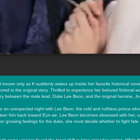
nt known only as K suddenly wakes up inside her favorite historical roma
 the original story. Thrilled to experience her beloved fictional wor
tory between the male lead, Duke Lee Beon, and the original heroine, Jo
 an unexpected night with Lee Beon, the cold and ruthless prince who
teer him back toward Eun-ae, Lee Beon becomes obsessed with her, upen
r growing feelings for the duke, she must decide whether to fight fate 
 some viewers found the tonal shift in later episodes jarring. While the 