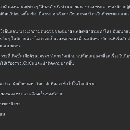
บว่าตัวเองนอนอยู่ข้างๆ "อีบอน" หรือท่านชายคยองซอง พระเอกของนิยายผู
ิยายเปลี่ยนไปอย่างสิ้นเชิง เมื่อพระเอกเริ่มสนใจและหลงใหลในตัวชาซอนแช
นแอน นางเอกตามต้นฉบับของนิยาย แต่ยิ่งพยายามเท่าไหร่ อีบอนกลับย
ในนิยายด้วย ไม่ว่าจะเป็นจองซูกยอม เพื่อนสนิทของอีบอนที่เริ่มสับส
ชาซอนแชกแทน
ายที่เกิดขึ้นเมื่อตัวละครจากโลกจริงเข้ามาเปลี่ยนแปลงพล็อตเรื่องในนิย
ำให้เรื่องราวเข้มข้นและน่าติดตามมากขึ้น
 / เค นักศึกษามหาวิทยาลัยที่หลุดเข้าไปในโลกนิยาย
คยองซอง พระเอกเลือดเย็นของนิยาย
ับของนิยาย
บอน