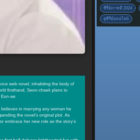
ซีรี่ย์เกาหลี 2024
ดูซีรีย์ออนไลน์
nce web novel, inhabiting the body of 
ld firsthand, Seon-chaek plans to 
 Eun-ae.

 believes in marrying any woman he 
ding the novel’s original plot. As 
or embrace her new role as the story’s 
first half delivers lighthearted fun with 