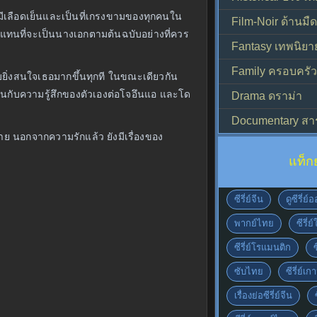
้มีเลือดเย็นและเป็นที่เกรงขามของทุกคนใน
Film-Noir ด้านม
ก แทนที่จะเป็นนางเอกตามต้นฉบับอย่างที่ควร
Fantasy เทพนิยา
Family ครอบครัว
ิ่งสนใจเธอมากขึ้นทุกที ในขณะเดียวกัน
นกับความรู้สึกของตัวเองต่อโจอึนแอ และโด
Drama ดราม่า
Documentary สา
าย นอกจากความรักแล้ว ยังมีเรื่องของ
แท็ก
ซีรี่ย์จีน
ดูซีรี่ย
พากย์ไทย
ซีรี่ย
ซีรี่ย์โรแมนติก
ซับไทย
ซีรี่ย์เก
เรื่องย่อซีรี่ย์จีน