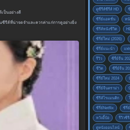
ดูซีรีส์ซีรีส์ HD
ซ
เป็นอย่างดี
ซีรี่ย์แอคชั่น
หนั
ีรีส์ที่น่าจดจำและควรค่าแก่การดูอย่างยิ่ง
ซีรีส์หนังชีวิต
H
ซีรี่ย์ใหม่ (2026)
ซีรี่ย์แนะนำ
แฟ
รีวิว
ซีรี่ย์จีน 20
ชีวิต
ซีรี่ย์จีน 2
ซีรี่ย์ใหม่ 2024
ซีรี่ย์จีนดราม่า
ซีรีส์โรแมนติก
ซีรี่ย์Netflix
ซีรี
หวังอี้ป๋อ
รีวิวซีรี
ดูหนังออนไลน์