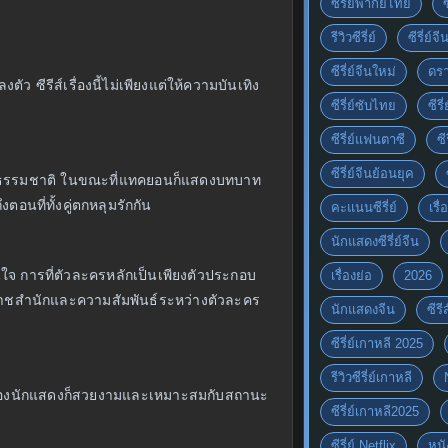
ซีรี่ย์พากย์ไทย
รีวิวซีรี่ย์
ซีรี่ย์จ
ซีรี่ย์จีนใหม่
ดรา
 ซีรีส์เรื่องนี้ไม่เพียงแต่ให้ความบันเทิง
ซีรี่ย์ซับไทย
ซีรี
ซีรี่ย์แฟนตาซี
ซี
ซีรี่ย์จีนย้อนยุค
นธรรมชาติ ในขณะที่แทคยอนก็แสดงบทบาท
อนที่ทั้งคู่ตกหลุมรักกัน
คะแนนซีรี่ย์
เรื่
นักแสดงซีรี่ย์จีน
สนใจ การที่ตัวละครหลักเป็นเพียงตัวประกอบ
เรื่องย่อ
2026
ในราชสำนักและความสัมพันธ์ระหว่างตัวละคร
นักแสดงจีน
ซีร
ซีรี่ย์เกาหลี 2025
รีวิวซีรี่ย์เกาหลี
กายของนักแสดงก็สวยงามและเหมาะสมกับสถานะ
ซีรี่ย์เกาหลี2025
ซีรี่ย์ Netflix
หนั