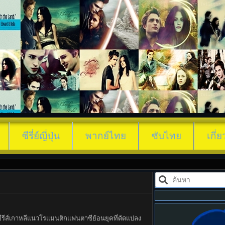
ื่นมาอีกทีก็มีพระเอกนอนอยู่ข้าง ๆ The First Night With
ซีรี่ย์ญี่ปุ่น
พากย์ไทย
ซับไทย
เกี่
็นซีรีส์เกาหลีแนวโรแมนติกแฟนตาซีย้อนยุคที่ดัดแปลง