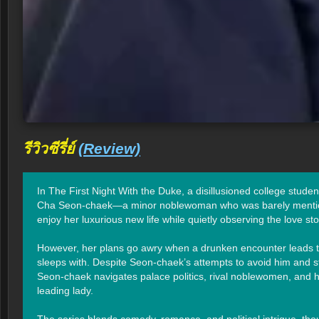
รีวิวซีรี่ย์
(Review)
In The First Night With the Duke, a disillusioned college stude
Cha Seon-chaek—a minor noblewoman who was barely mentioned in
enjoy her luxurious new life while quietly observing the love s
However, her plans go awry when a drunken encounter leads to
sleeps with. Despite Seon-chaek’s attempts to avoid him and s
Seon-chaek navigates palace politics, rival noblewomen, and he
leading lady.

The series blends comedy, romance, and political intrigue, though