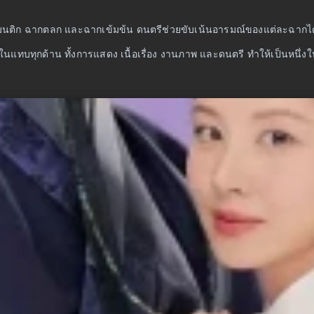
มนติก ฉากตลก และฉากเข้มข้น ดนตรีช่วยขับเน้นอารมณ์ของแต่ละฉากได้
ในแทบทุกด้าน ทั้งการแสดง เนื้อเรื่อง งานภาพ และดนตรี ทำให้เป็นหนึ่งในซ