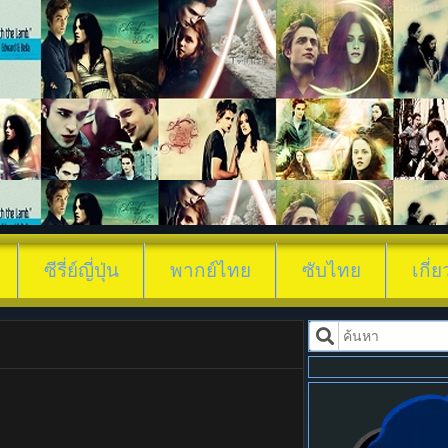
ดูซีรี่ย์ ซีร
ซีรี่ย์ญี่ปุ่น
พากย์ไทย
ซับไทย
เกี่
ย