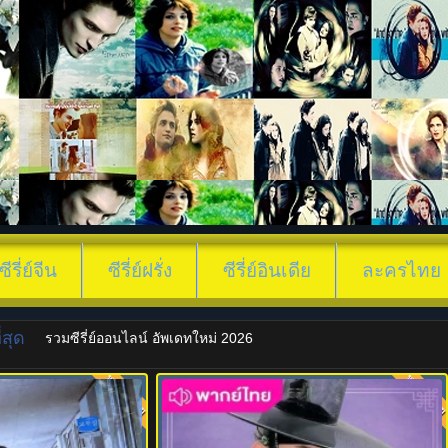
ซีรี่ย์จีน
ซีรี่ย์ฝรั่ง
ซีรี่ย์อินเดีย
ละครไทย
สุด
รวมซีรี่ย์ออนไลน์ อัพเดทใหม่ 2026
พากย์ไทย
พากย์ไท
7.0