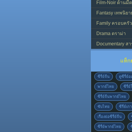
Film-Noir ด้านม
Fantasy เทพนิยา
Family ครอบครัว
Drama ดราม่า
Documentary สา
แท็ก
ซีรี่ย์จีน
ดูซีรี่ย
พากย์ไทย
ซีรี่ย
ซีรี่ย์จีนพากย์ไทย
ซับไทย
ซีรี่ย์เก
เรื่องย่อซีรี่ย์จีน
ซีรี่ย์พากย์ไทย