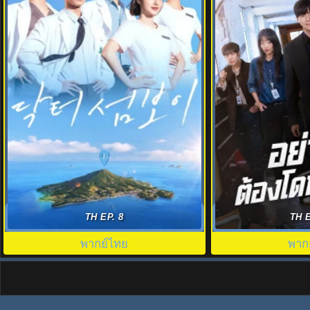
Doctor on the Edge ซับไทย (2026) หมอ
Teach You a Less
TH EP. 8
TH E
ติดเกาะรักติดเธอ EP.1-12
อย่างนี้ต้
พากย์ไทย
พาก