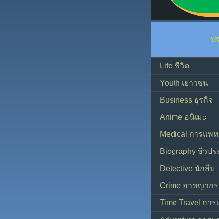
ป
Life ชีวิต
Youth เยาวชน
Business ธุรกิจ
Anime อนิเมะ
Medical การแพทย
Biography ชีวประ
Detective นักสืบ
Crime อาชญากร
Time Travel การ