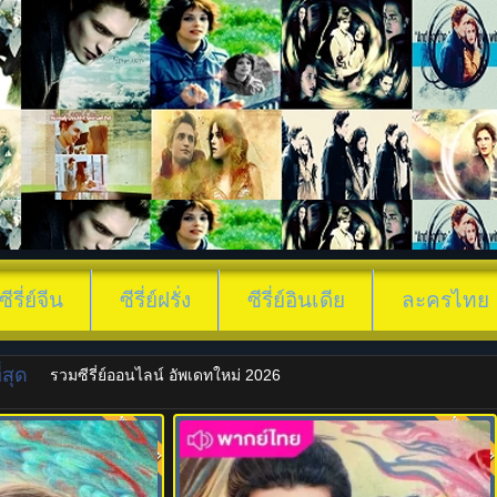
ซีรี่ย์จีน
ซีรี่ย์ฝรั่ง
ซีรี่ย์อินเดีย
ละครไทย
สุด
รวมซีรี่ย์ออนไลน์ อัพเดทใหม่ 2026
พากย์ไทย
พากย์ไท
7.0