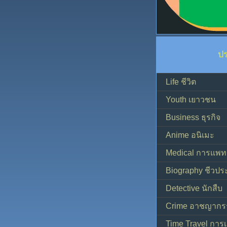
ป
Life ชีวิต
Youth เยาวชน
Business ธุรกิจ
Anime อนิเมะ
Medical การแพทย
Biography ชีวประ
Detective นักสืบ
Crime อาชญากร
Time Travel การ