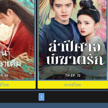
hen Destiny Brings
ล่าปีศาจพิฆาตรัก The Demon Hunter’s
P. 66
TH EP. 72
n พากย์ไทย
Romance พากย์ไทย EP1-36
ย์ไทย
พากย์ไทย
1