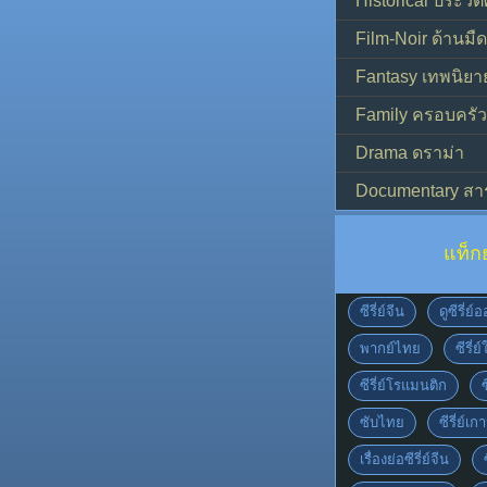
Historical ประวัต
Film-Noir ด้านม
Fantasy เทพนิยา
Family ครอบครัว
Drama ดราม่า
Documentary สา
แท็ก
ซีรี่ย์จีน
ดูซีรี่ย
พากย์ไทย
ซีรี่ย
ซีรี่ย์โรแมนติก
ซับไทย
ซีรี่ย์เก
เรื่องย่อซีรี่ย์จีน