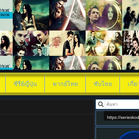
ดูซีรี่ย์ The-D
ซีรี่ย์ญี่ปุ่น
พากย์ไทย
ซับไทย
เกี่
https://seriesko
ย