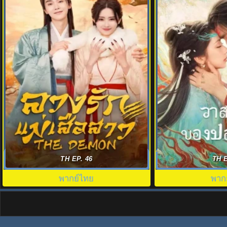
The Demon พากย์ไทย (2025) ลวงรักแม่
วาสนาของปลาเค็ม W
TH EP. 46
TH E
เสือสาว EP.1-23 (จบ)
the Demo
พากย์ไทย
พาก