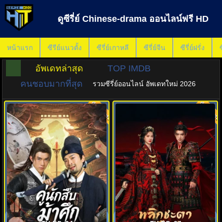
ดูซีรี่ย์ Chinese-drama ออนไลน์ฟรี HD
หน้าแรก
ซีรีย์แนวตั้ง
ซีรี่ย์เกาหลี
ซีรี่ย์จีน
ซีรี่ย์ฝรั่ง
ซ
อัพเดทล่าสุด
TOP IMDB
คนชอบมากที่สุด
รวมซีรี่ย์ออนไลน์ อัพเดทใหม่ 2026
พากย์ไทย
พากย์ไทย
8.0
ดูซีรี่ย์ Detective Duo: Maiden
พลิกชะตาเหนือฟ้า (2026) Ashes