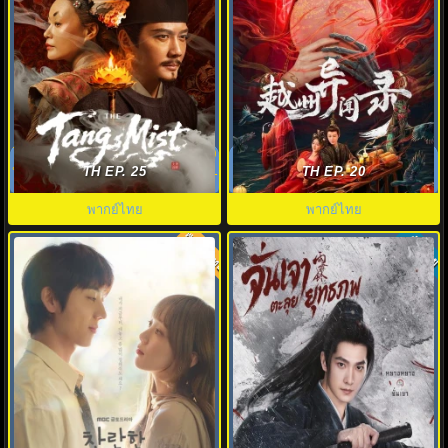
The Tang Mist S1 ซับไทย (2026)
อาถรรพ์คดีวิกลเยว่โจว (2025)
หมอกปริศนาแห่งราชวงศ์ถัง ภาค1
Yuezhou Phantom Tales พากย์
TH EP. 25
TH EP. 20
ไทย
พากย์ไทย
พากย์ไทย
พากย์ไทย
ซับไทย
8.0
5.0