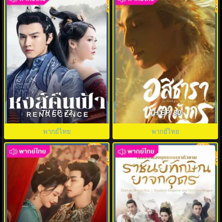
8.0
8.0
หงส์คืนฟ้า (2020) Renascence
อสิธารา ชะตามังกร (2025)
พากย์ไทย EP.1-36 (จบ)
Whispers of Fate พากย์ไทย EP.1-
TH EP. 72
TH EP. 80
40
พากย์ไทย
พากย์ไทย
พากย์ไทย
พากย์ไทย
8.0
8.0