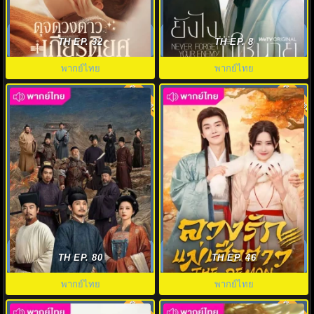
ดุจดวงดาวเกียรติยศ (2021) You
ยังไงก็ใช่นาย พากย์ไทย (2026)
Are My Glory พากย์ไทย EP.1-32
Never Forget Your Enemy EP.1-
TH EP. 32
TH EP. 8
8
พากย์ไทย
พากย์ไทย
พากย์ไทย
พากย์ไทย
8.0
8.0
คมดาบสยบพิภพ (2026) Swords
The Demon พากย์ไทย (2025)
Into Plowshares พากย์ไทย EP.1-
ลวงรักแม่เสือสาว EP.1-23 (จบ)
TH EP. 80
TH EP. 46
48
พากย์ไทย
พากย์ไทย
พากย์ไทย
พากย์ไทย