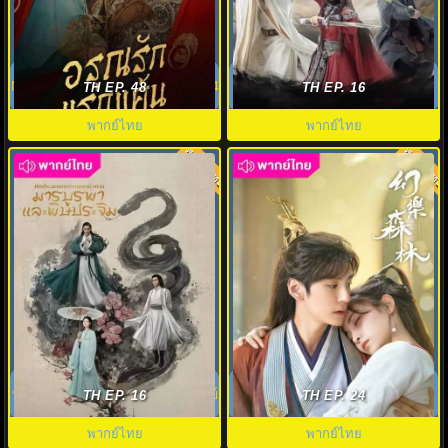
อรุณรักแรกแค้น (2025) In the
มังกรหยก ภาคราชันทักษิณและ
Name of Dawn พากย์ไทย EP.1-24
ยาจกอุดร พากย์ไทย EP.1-8 (จบ)
TH EP. 48
TH EP. 16
พากย์ไทย
พากย์ไทย
พากย์ไทย
พากย์ไทย
8.0
7.0
มังกรหยก ภาคมารบูรพาและพิษ
คีตาพานพบ พากย์ไทย (2024)
ประจิม Duel on Mount Hua พากย์
Echo of Her Voice EP.1-24
TH EP. 16
TH EP. 24
ไทย
พากย์ไทย
พากย์ไทย