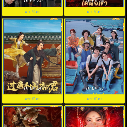
and Horseman คู่นักสืบม้าศึก
to Crown พากย์ไทย EP.1-24 จบ
TH EP. 24
TH EP. 24
(พากย์ไทย)
พากย์ไทย
พากย์ไทย
พากย์ไทย
พากย์ไทย
7.0
8.0
A Thousand Miles to Your Heart
ดูซีรี่ย์จีน Dazzling ซับไทย (2026)
ซับไทย คู่หูไขคดีแห่งราชสำนัก
พราว EP.1-30 (จบ)
TH EP. 24
TH EP. 30
พากย์ไทย
พากย์ไทย
พากย์ไทย
พากย์ไทย
9.0
8.5