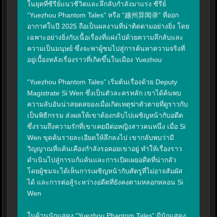
ในยุคที่ซีรีย์แนวชีวิตและลึกลับกำลังมาแรง ซีรีย์ 
“Yuezhou Phantom Tales” หรือ “越州异闻录” ที่ออก
อากาศในปี 2025 ถือเป็นผลงานที่น่าติดตามอย่างยิ่ง โดย
เฉพาะอย่างยิ่งกับเนื้อเรื่องที่แฝงไปด้วยความลึกลับและ
ความเป็นมนุษย์ ซึ่งจะพาผู้ชมไปสู่การค้นหาความจริงที่
อยู่เบื้องหลังเรื่องราวที่เกิดขึ้นในเมือง Yuezhou

“Yuezhou Phantom Tales” เริ่มต้นเรื่องด้วย Deputy 
Magistrate Si Wen ซึ่งเป็นตัวละครหลัก เขาได้ค้นพบ
ความลับอันน่าสยดสยองเมื่อเกิดเหตุฆ่าตัวตายที่ดูราวกับ
เป็นพิธีกรรม ส่งผลให้เขาต้องกลับไปเผชิญหน้ากับอดีต 
ซึ่งรวมถึงความรักที่เขาเคยมีต่อหญิงสาวคนหนึ่ง เมื่อ Si 
Wen ขุดค้นรายละเอียดให้ลึกลงไป เขากลับพบว่ามี
วิญญาณที่แค้นเคืองกำลังรอคอยเขาอยู่ ทำให้เรื่องราว
ดำเนินไปสู่การแก้แค้นและการเปิดเผยอดีตที่น่ากลัว 
โดยผู้ชมจะได้เห็นการเผชิญหน้ากับศัตรูที่ไม่อาจสัมผัส
ได้ และการต่อสู้ระหว่างอดีตที่ยังคงตามหลอกหลอน Si 
Wen

ในด้านนักแสดง “Yuezhou Phantom Tales” มีนักแสดง