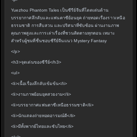
Yuezhou Phantom Tales เป็นซีรีย์จีนที่โดดเด่นด้าน
บรรยากาศลึกลับและแฟนตาซีย้อนยุค ถ่ายทอดเรื่องราวเหนือ
ธรรมชาติ การสืบสวน และปริศนาที่ซับซ้อน ผ่านงานภาพ
คุณภาพสูงและการเล่าเรื่องที่ชวนติดตามทุกตอน เหมาะ
สำหรับผู้ชมที่ชื่นชอบซีรีย์จีนแนว Mystery Fantasy
</p>
<h3>จุดเด่นของซีรีย์</h3>
<ul>
<li>เนื้อเรื่องลึกลับเข้มข้น</li>
<li>งานภาพย้อนยุคสวยงาม</li>
<li>บรรยากาศแฟนตาซีเหนือธรรมชาติ</li>
<li>นักแสดงถ่ายทอดอารมณ์ดี</li>
<li>มีทั้งพากย์ไทยและซับไทย</li>