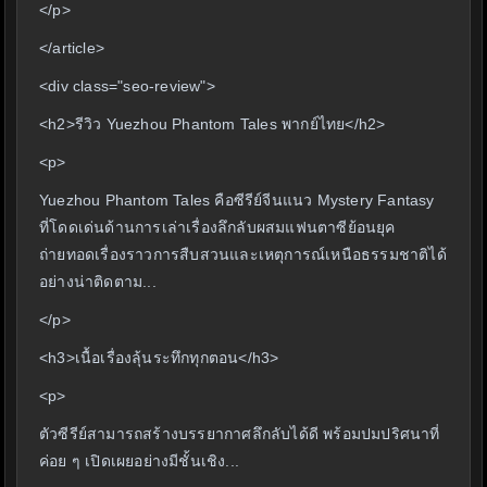
</p>
</article>
<div class="seo-review">
<h2>รีวิว Yuezhou Phantom Tales พากย์ไทย</h2>
<p>
Yuezhou Phantom Tales คือซีรีย์จีนแนว Mystery Fantasy
ที่โดดเด่นด้านการเล่าเรื่องลึกลับผสมแฟนตาซีย้อนยุค
ถ่ายทอดเรื่องราวการสืบสวนและเหตุการณ์เหนือธรรมชาติได้
อย่างน่าติดตาม...
</p>
<h3>เนื้อเรื่องลุ้นระทึกทุกตอน</h3>
<p>
ตัวซีรีย์สามารถสร้างบรรยากาศลึกลับได้ดี พร้อมปมปริศนาที่
ค่อย ๆ เปิดเผยอย่างมีชั้นเชิง...