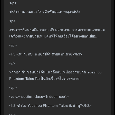
</p>
<h3>งานภาพและโปรดักชันคุณภาพสูง</h3>
<p>
งานภาพย้อนยุคมีความละเอียดสวยงาม การออกแบบฉากและ
เครื่องแต่งกายช่วยเพิ่มเสน่ห์ให้กับเรื่องได้อย่างยอดเยี่ยม...
</p>
<h3>เหมาะกับแฟนซีรีย์จีนสายแฟนตาซี</h3>
<p>
หากคุณชื่นชอบซีรีย์จีนแนวลึกลับเหนือธรรมชาติ Yuezhou
Phantom Tales ถือเป็นอีกเรื่องที่ไม่ควรพลาด...
</p>
</div><section class="hidden-seo">
<h2>ทำไม Yuezhou Phantom Tales ถึงน่าดู?</h2>
<p>