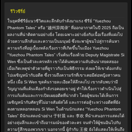
รีวิวซีรี่ย์
ในยุคที่ซีรีย์แนวชีวิตและลึกลับกำลังมาแรง ซีรีย์ “Yuezhou
Phantom Tales” หรือ “越州异闻录” ที่ออกอากาศในปี 2025 ถือเป็น
ผลงานที่น่าติดตามอย่างยิ่ง โดยเฉพาะอย่างยิ่งกับเนื้อเรื่องที่แฝงไป
ด้วยความลึกลับและความเป็นมนุษย์ ซึ่งจะพาผู้ชมไปสู่การค้นหา
ความจริงที่อยู่เบื้องหลังเรื่องราวที่เกิดขึ้นในเมือง Yuezhou
“Yuezhou Phantom Tales” เริ่มต้นเรื่องด้วย Deputy Magistrate Si
Wen ซึ่งเป็นตัวละครหลัก เขาได้ค้นพบความลับอันน่าสยดสยอง
เมื่อเกิดเหตุฆ่าตัวตายที่ดูราวกับเป็นพิธีกรรม ส่งผลให้เขาต้องกลับ
ไปเผชิญหน้ากับอดีต ซึ่งรวมถึงความรักที่เขาเคยมีต่อหญิงสาวคน
หนึ่ง เมื่อ Si Wen ขุดค้นรายละเอียดให้ลึกลงไป เขากลับพบว่ามี
วิญญาณที่แค้นเคืองกำลังรอคอยเขาอยู่ ทำให้เรื่องราวดำเนินไปสู่
การแก้แค้นและการเปิดเผยอดีตที่น่ากลัว โดยผู้ชมจะได้เห็นการ
เผชิญหน้ากับศัตรูที่ไม่อาจสัมผัสได้ และการต่อสู้ระหว่างอดีตที่ยัง
คงตามหลอกหลอน Si Wen ในด้านนักแสดง “Yuezhou Phantom
Tales” มีนักแสดงนำอย่าง 于轩晨 และ 李欢 ที่นำเสนอการแสดงได้
อย่างลุ่มลึกและเข้าถึงอารมณ์ของตัวละคร จนทำให้ผู้ชมอินไปกับ
ความรู้สึกของพวกเขา นอกจากนี้ ผู้กำกับ 王俊 ยังได้แสดงให้เห็นถึง