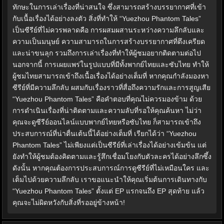
ทักษะในการเล่าเรื่องที่น่าสนใจ ซึ่งสามารถสร้างบรรยากาศที่เข้า
กับเนื้อเรื่องได้อย่างลงตัว สิ่งที่ทำให้ “Yuezhou Phantom Tales”
เป็นซีรีย์ที่ไม่ควรพลาดคือ การผสมผสานระหว่างความลึกลับและ
ความเป็นมนุษย์ ความสามารถในการสร้างบรรยากาศที่ตึงเครียด
และน่าขนลุก รวมถึงการเล่าเรื่องที่ทำให้ผู้ชมอยากติดตามต่อไป
นอกจากนี้ การเผยแพร่ในรูปแบบที่มีทั้งพากย์ไทยและซับไทย ทำให้
ผู้ชมไทยสามารถเข้าถึงเนื้อเรื่องได้อย่างเต็มที่ หากคุณกำลังมองหา
ซีรีย์ที่มีความลึกลับ ผสมกับเรื่องราวที่สื่อถึงความรักและการสูญเสีย
“Yuezhou Phantom Tales” คือคำตอบที่คุณไม่ควรมองข้าม ด้วย
การดำเนินเรื่องที่น่าติดตามและความลับที่รอให้คุณค้นหา ไม่ว่า
คุณจะดูซีรีย์ออนไลน์แบบพากย์ไทยหรือซับไทย ก็สามารถเข้าถึง
ประสบการณ์ที่น่าตื่นเต้นนี้ได้อย่างเต็มที่ เรียกได้ว่า “Yuezhou
Phantom Tales” ไม่เพียงแต่เป็นซีรีย์ที่เล่าเรื่องได้อย่างเข้มข้น แต่
ยังทำให้ผู้ชมต้องคิดตามและรู้สึกเชื่อมโยงกับตัวละครได้อย่างลึกซึ้ง
ดังนั้น หากคุณต้องการประสบการณ์การดูซีรีย์ที่ไม่เหมือนใคร และ
เต็มไปด้วยความลึกลับ เราขอแนะนำให้คุณเริ่มต้นการเดินทางกับ
“Yuezhou Phantom Tales” ตั้งแต่ EP แรกจนถึง EP สุดท้าย แล้ว
คุณจะไม่ผิดหวังกับสิ่งที่รออยู่ข้างหน้า!