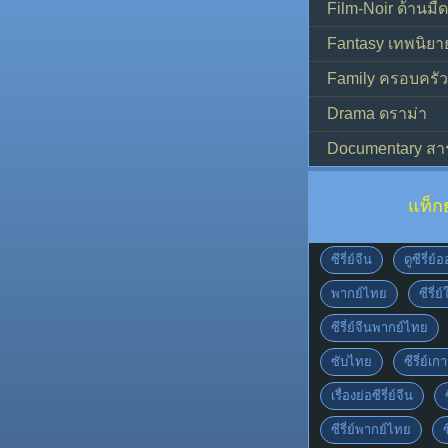
Film-Noir ด้านม
Fantasy เทพนิยา
Family ครอบครัว
Drama ดราม่า
Documentary สา
แท็ก
ซีรี่ย์จีน
ดูซีรี่ย
พากย์ไทย
ซีรี่ย
ซีรี่ย์จีนพากย์ไทย
ซับไทย
ซีรี่ย์เก
เรื่องย่อซีรี่ย์จีน
ซีรี่ย์พากย์ไทย