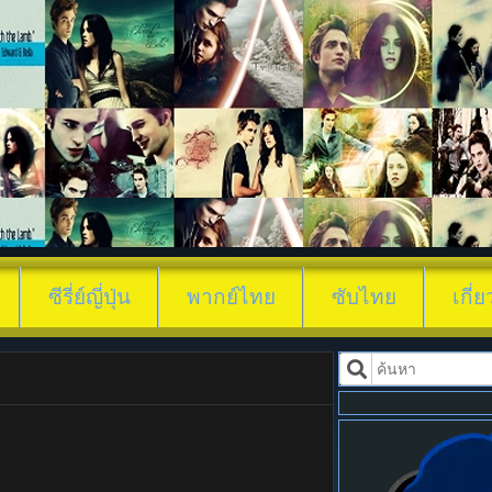
ดูซีรี่ย์ ใบไม้ผลิที
ซีรี่ย์ญี่ปุ่น
พากย์ไทย
ซับไทย
เกี่