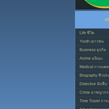
ป
Life ชีวิต
Youth เยาวชน
Business ธุรกิจ
Anime อนิเมะ
Medical การแพทย
Biography ชีวประ
Detective นักสืบ
Crime อาชญากร
Time Travel การ