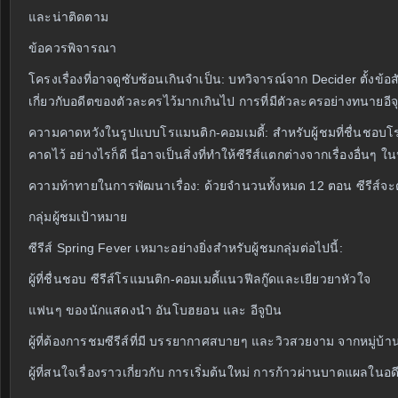
และน่าติดตาม
ข้อควรพิจารณา
โครงเรื่องที่อาจดูซับซ้อนเกินจำเป็น: บทวิจารณ์จาก Decider ตั้งข้อ
เกี่ยวกับอดีตของตัวละครไว้มากเกินไป การที่มีตัวละครอย่างทนายอี
ความคาดหวังในรูปแบบโรแมนติก-คอมเมดี้: สำหรับผู้ชมที่ชื่นชอบโร
คาดไว้ อย่างไรก็ดี นี่อาจเป็นสิ่งที่ทำให้ซีรีส์แตกต่างจากเรื่องอื่นๆ 
ความท้าทายในการพัฒนาเรื่อง: ด้วยจำนวนทั้งหมด 12 ตอน ซีรีส์จ
กลุ่มผู้ชมเป้าหมาย
ซีรีส์ Spring Fever เหมาะอย่างยิ่งสำหรับผู้ชมกลุ่มต่อไปนี้:
ผู้ที่ชื่นชอบ ซีรีส์โรแมนติก-คอมเมดี้แนวฟีลกู๊ดและเยียวยาหัวใจ
แฟนๆ ของนักแสดงนำ อันโบฮยอน และ อีจูบิน
ผู้ที่ต้องการชมซีรีส์ที่มี บรรยากาศสบายๆ และวิวสวยงาม จากหมู่บ้
ผู้ที่สนใจเรื่องราวเกี่ยวกับ การเริ่มต้นใหม่ การก้าวผ่านบาดแผลใ