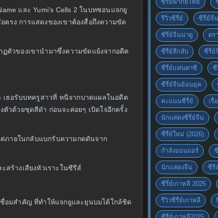
ซีรี่ย์พากย์ไทย
My Name และ Yumi's Cells 2 ในบทซอนแจกยู
รีวิวซีรี่ย์
ซีรี่ย์จ
ซื่อตรง การแสดงของเขาต้องสื่อถึงความขัด
ซีรี่ย์จีนน่าดู
ดรา
รากฏตัวของเขานำมาซึ่งความขัดแย้งจากอดีต
ซีรี่ย์ลึกลับ
ซีรี่
ซีรี่ย์แฟนตาซี
ซี
ซีรี่ย์จีนย้อนยุค
ife เธอรับบทครูสาวที่ หนีจากบาดแผลในอดีต
คะแนนซีรี่ย์
เรื่
ัวด้วยชุดสีดำ ก่อนจะค่อยๆ เปิดใจอีกครั้ง
นักแสดงซีรี่ย์จีน
ซีรี่ย์ใหม่ (2026)
ใจ แต่ภายในกลับแบกรับความกดดันจาก
กำลังออนแอร์
ซ
นักแสดงจีน
ซีร
ละสร้างเสียงหัวเราะในซีรีส์
ซีรี่ย์เกาหลี 2025
รีวิวซีรี่ย์เกาหลี
ื่อมสำคัญ ที่ทำให้แจกยูและยุนบมได้ใกล้ชิด
ซีรี่ย์เกาหลี2025