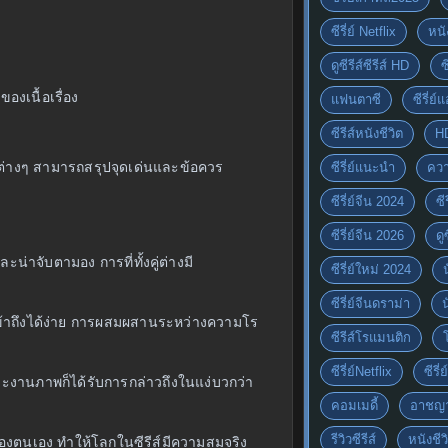
ซีรี่ย์ Netflix
หนั
ดูซีรีส์ซีรีส์ HD
ซ
งเนื้อเรื่อง
แฟนตาซี
ซีรี่ย์
ซีรีส์หนังชีวิต
H
อต่างๆ สามารถสรุปจุดเด่นและข้อควร
ซีรี่ย์แนะนำ
ควา
ซีรี่ย์จีน 2024
ซีร
ซีรี่ย์จีน 2026
ดู
น่าจับตามอง การที่ทั้งคู่ต่างมี
ซีรี่ย์ใหม่ 2024
ซีรี่ย์จีนดราม่า
มารถเข้าถึงได้ง่าย การผสมผสานระหว่างความโร
ซีรีส์โรแมนติก
ซีรี่ย์Netflix
ซีรี
และงานภาพก็ได้รับการกล่าวถึงในแง่บวกว่า
คอมเมดี้
อาชญ
รีวิวซีรีส์
หนังชีว
ของตนเอง ทำให้โลกในซีรีส์มีความสมจริง