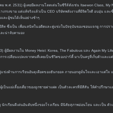
าคม พ.ศ. 2531) ผู้เคยมีผลงานโดดเด่นในซีรีส์ดังเช่น Itaewon Class, 
กรงขาม แต่แท้จริงแล้วเป็น CEO บริษัทพลังงานที่มีจิตใจดี อบอุ่น และ
และผู้ชมได้เห็นอย่างช้าๆ
ีลีท ซึ่งเป็น เพื่อนสนิทในอดีตและคู่แข่งในปัจจุบันของซอนแจกยู การป
และน่าจับตามอง
 2533) ผู้มีผลงานใน Money Heist: Korea, The Fabulous และ Again My L
เปลี่ยนแปลงจากคนที่เคยเป็นชีวิตของปาร์ตี้ มาเป็นครูที่เก็บตัวและแต่งต
ป็น คู่แข่งด้านการเรียนอันดุเดือดของฮันกยอล ภายนอกดูมั่นใจและเอาแต่
ผู้เป็นแม่เลี้ยงเดี่ยวของลูกชายฝาแฝด เป็นตัวละครที่มีสีสัน ให้คำปรึกษาแ
รียนดีเด่นอันดับหนึ่งของโรงเรียน มีนิสัยสุภาพอ่อนโยน และเป็น ตัวเช