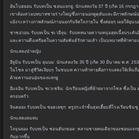
อันโบฮยอน รับบทเป็น ซอนแจกยู: นักแสดงวัย 37 ปี (เกิด 16 กรกฎ
เขาต้องสวมบทบาทชายร่างใหญ่ซึ่งภายนอกดูดุดันและมีภาพลักษณ์น่าเ
แย้งระหว่างภาพลักษณ์ภายนอกกับจิตใจภายใน ซึ่งค่อยๆ เผยให้ยุนบม
ชาซอวอน รับบทเป็น ชเวอีจุน: รับบททนายความหนุ่มสุดเนี้ยบระดับอ
และความตึงเครียดในความสัมพันธ์รักสามเส้า เป็นบทบาทที่ท้าทาย
นักแสดงนำหญิง
อีจูบิน รับบทเป็น ยุนบม: นักแสดงวัย 35 ปี (เกิด 30 มีนาคม พ.ศ.
ในโซล มาสู่ชีวิตเงียบๆ ในชนบท ความท้าทายคือการแสดงให้เห็นถึงการ
ด้วยความอบอุ่นของแจกยู
อีแจอิน รับบทเป็น ชเวเซจิน: นักเรียนหญิงที่ย้ายมาจากโซล ซึ่งเ
ครอบครัว
จินคยอง รับบทเป็น ซอฮเยซุก: ครูประจำชั้นสุดเฮี้ยบที่โรงเรียนชินซู 
นักแสดงสมทบ
โจจุนยอง รับบทเป็น ซอนฮันกยอล: หลานชายคนเดียวของซอนแจกยู นักเ
กันมากขึ้น