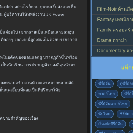
อเปล่า อย่างไรก็ตาม ยุนบมเริ่มสังเกตเห็น
Film-Noir ด้านม
็น ผู้บริหารบริษัทพลังงาน JK Power
Fantasy เทพนิยา
Family ครอบครัว
ยเป็นค่อยไป เขากลายเป็นเหมือนสายลมอุ่น
กที่ค่อยๆ งอกเงยนี้ถูกเติมเต็มด้วยบรรยากาศ
Drama ดราม่า
Documentary สา
นสนิทในอดีตของซอนแจกยู ปรากฏตัวขึ้นพร้อม
ยังเป็นนักเรียน การปรากฏตัวของอีจุนนำมา
แท็ก
ายของครอบครัว ผ่านตัวละครหลากหลายมิติ
ซีรี่ย์จีน
ดูซีรี่ย
ุดเฮี้ยบที่คอยเป็นที่ปรึกษาให้ยุ
พากย์ไทย
ซีรี่ย
ซีรี่ย์จีนพากย์ไทย
ซับไทย
ซีรี่ย์เก
ดขายสำคัญของเรื่อง
เรื่องย่อซีรี่ย์จีน