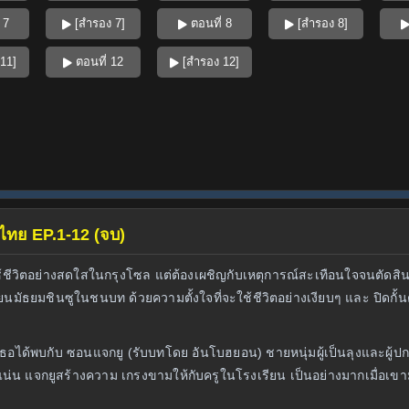
 7
[สำรอง 7]
ตอนที่ 8
[สำรอง 8]
11]
ตอนที่ 12
[สำรอง 12]
์ไทย EP.1-12 (จบ)
คยใช้ชีวิตอย่างสดใสในกรุงโซล แต่ต้องเผชิญกับเหตุการณ์สะเทือนใจจนตัดส
รียนมัธยมชินซูในชนบท ด้วยความตั้งใจที่จะใช้ชีวิตอย่างเงียบๆ และ ปิดก
มื่อเธอได้พบกับ ซอนแจกยู (รับบทโดย อันโบฮยอน) ชายหนุ่มผู้เป็นลุงและ
่น แจกยูสร้างความ เกรงขามให้กับครูในโรงเรียน เป็นอย่างมากเมื่อเขาม