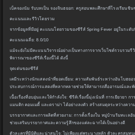
เบ็คจองนัม รับบทเป็น จองจินฮยอก: ครูสอนพละศึกษาที่โรงเรียนชินซ
คะแนนและรีวิวโดยรวม
จากข้อมูลที่มีอยู่ คะแนนโดยรวมของซีรีส์ Spring Fever อยู่ในระด
คะแนนเฉลี่ย: 8.0/10
แม้จะยังไม่มีคะแนนวิจารณ์อย่างเป็นทางการจากเว็บไซต์รวบรวมรี
พิจารณาของซีรีส์เรื่องนี้ได้ ดังนี้
จุดเด่นของซีรีส์
เคมีระหว่างนักแสดงนำที่ยอดเยี่ยม: ความสัมพันธ์ระหว่างอันโบฮยอนแล
ประสบการณ์การแสดงที่หลากหลายช่วยให้สามารถสื่ออารมณ์และพั
เนื้อเรื่องที่อบอุ่นและให้กำลังใจ: ซีรีส์เรื่องนี้มุ่งเน้นที่ การเ
แมนติก คอมเมดี้ และดราม่า ได้อย่างลงตัว สร้างสมดุลระหว่างความ
บรรยากาศและการผลิตที่สวยงาม: การตั้งเรื่องใน หมู่บ้านริมทะเลอั
ช่วยเสริมบรรยากาศและความรู้สึกของแต่ละฉากได้เป็นอย่างดี
ตัวละครที่มีมิติและน่าสนใจ: ไม่เพียงแต่พระนางหลัก ตัวละครสมทบ