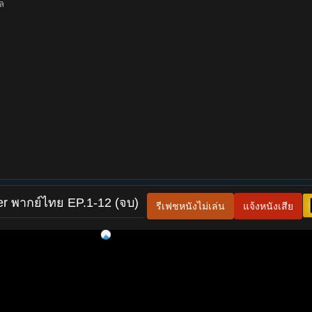
กล
er พากย์ไทย EP.1-12 (จบ)
รีเฟชหนังไม่เล่น
แจ้งหนังเสีย