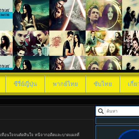
ใบไม้ผลิที่รอคอย (2026) Spring Fever พาก
ซีรี่ย์ญี่ปุ่น
พากย์ไทย
ซับไทย
เกี่
์สะเทือนใจจนตัดสินใจ หนีจากอดีตและบาดแผลที่