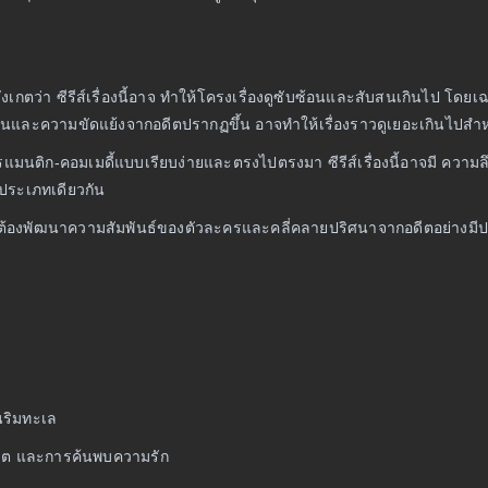
สังเกตว่า ซีรีส์เรื่องนี้อาจ ทำให้โครงเรื่องดูซับซ้อนและสับสนเกินไป โดย
จุนและความขัดแย้งจากอดีตปรากฏขึ้น อาจทำให้เรื่องราวดูเยอะเกินไปสำหร
แมนติก-คอมเมดี้แบบเรียบง่ายและตรงไปตรงมา ซีรีส์เรื่องนี้อาจมี ความล
ในประเภทเดียวกัน
ะต้องพัฒนาความสัมพันธ์ของตัวละครและคลี่คลายปริศนาจากอดีตอย่างมีป
านริมทะเล
นอดีต และการค้นพบความรัก