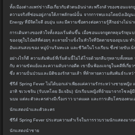
ทั้งเมืองต่างแพร่ข่าวลือเกี่ยวกับตัวตนอันน่าสะพรึงกลัวของซอนแจก
ความจริงที่ซ่อนอยู่ภายใต้ภาพลักษณ์นั้น จากการพบเจอโดยบังเอิญนอก
Energy ที่มีจิตใจดี อบอุ่น และมีความซื่อตรงต่อความรู้สึกอย่างไม่น่าเ
การเดินทางของหัวใจทั้งสองเริ่มต้นขึ้น เมื่อซอนแจกยูตกหลุมรักย
ของฤดูใบไม้ผลิที่ค่อยๆ ละลายน้ำแข็งในหัวใจที่ปิดตายของยุนบม ทำให้เ
อันแสนสงบของ หมู่บ้านริมทะเล และชีวิตในโรงเรียน ซึ่งช่วยขับเน้
อย่างไรก็ดี ความสัมพันธ์ที่เริ่มต้นนี้ไม่ได้โรยด้วยกลีบกุหลาบทั
กับ ความขัดแย้งและความลับจากอดีต เขายื่นฟ้องแจกยูในคดีที่เกี่ย
ซึ่ง ความปั่นป่วนและมิติของรักสามเส้า ที่ท้าทายความสัมพันธ์ระห
ซีรีส์ Spring Fever ไม่ได้บอกเล่าเพียงแค่ความรักระหว่างชายหญ
อาทิ ชเวเซจิน (รับบทโดย อีแจอิน) นักเรียนหญิงที่ย้ายมาจากโซลผู้
นบม แต่ละตัวละครต่างมีเรื่องราว บาดแผล และการเติบโตของตนเอง 
นักแสดงนำและตัวละคร
ซีรีส์ Spring Fever ประสบความสำเร็จในการรวบรวมนักแสดงมากค
นักแสดงนำชาย