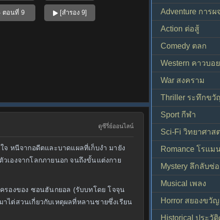
Adventure การผ
ตอนที่ 9
[สำรอง 9]
Action ต่อสู้
Comedy ตลก
Western คาวบอย
War สงคราม
Thriller ระทึกขวั
Sport กีฬา
ดูซีรี่ย์ออนไลน์
Sci-Fi วิทยาศาสต
ินใจ หนีจากอดีตและบาดแผลที่เก็บงำ มายัง
Romance โรแมน
ั้นตัวเองจากโลกภายนอก จนถึงขั้นแต่งกาย
Mystery ลึกลับซ่อ
Musical เพลง
ผู้ปกครองของ ซอนฮันกยอล (รับบทโดย โจจุน
Horror สยองขวัญ
าไต่สวนเกี่ยวกับเหตุผลที่หลานชายซึ่งเรียน
Historical ประวัต