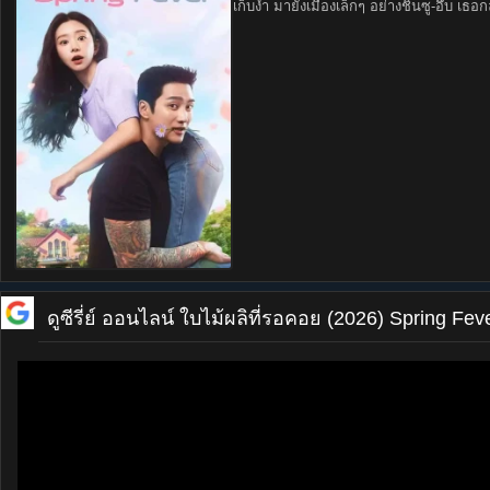
เก็บงำ มายังเมืองเล็กๆ อย่างชินซู-อึบ เธอ
ดูซีรี่ย์ ออนไลน์
ใบไม้ผลิที่รอคอย (2026) Spring Fev