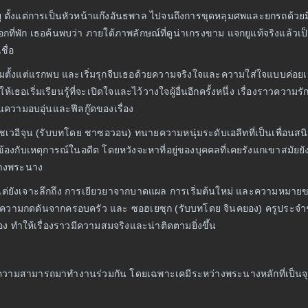
ยู ตั้งแต่การเป็นหัวหน้าแก๊งอันธพาล ไปจนถึงการขุดหลุมศพและยกรถด้วยมื
ที่พัก เธอค้นพบว่า ภายใต้ภาพลักษณ์ที่ดูน่าเกรงขาม แจกยูแท้จริงแล้วเป
ชื่อ
ุนบมตั้งแต่แรกพบ และเริ่มรุกจีบเธอด้วยความจริงใจและความใส่ใจแบบค่อ
ธอเริ่มเรียนรู้ที่จะเปิดใจและไว้วางใจผู้อื่นอีกครั้งหนึ่ง เรื่องราวความรั
นความอบอุ่นและฟีลกู๊ดของเรื่อง
้งหมด ชเวอีจุน (รับบทโดย ชาซอวอน) ทนายความหนุ่มระดับเอลีทที่เป็นเพื่อ
วข้องกับเหตุการณ์ในอดีต โดยหวังจะหาที่อยู่ของบุคคลที่เคยรังแกเขาสมัย
ว่างพระนาง
ิง แต่ยังเจาะลึกถึง การเยียวยาจากบาดแผล การเริ่มต้นใหม่ และความหม
มีความกดดันจากครอบครัว และ ซอฮเยซุก (รับบทโดย จินคยอง) ครูประจำชั้นส
ทำให้เรื่องราวมีความสมจริงและน่าติดตามยิ่งขึ้น
วามสามารถมาทำงานร่วมกัน โดยเฉพาะเคมีระหว่างพระนางหลักที่เป็นจุ