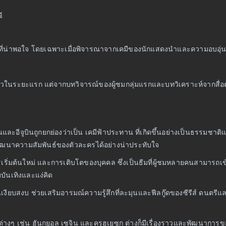
ู
ับที่น่าพอใจ โดยเฉพาะเมื่อพิจารณาจากเคมีของนักแสดงนำและความอบอุ่นขอ
วิวในระยะแรก แต่จากบทวิจารณ์ของผู้ชมกลุ่มแรกและบทวิเคราะห์จากสื่
ะอีจูบินถูกยกย่องว่าเป็น เคมีฟ้าประทาน ที่เกิดขึ้นอย่างเป็นธรรมชาติและ
ฒนาความสัมพันธ์ของตัวละครได้อย่างน่าประทับใจ
ยียวยา การเริ่มต้นใหม่ และการเติบโตของบุคคล ซึ่งเป็นธีมที่ผู้ชมหลายคนสา
บันเทิงและแง่คิด
นเงียบสงบ ช่วยเสริมอารมณ์ความรู้สึกที่ละมุนและฟีลกู๊ดของซีรีส์ ดนตรี
ต่างๆ เช่น ฮันกยอล เซจิน และครูฮเยซุก ต่างก็มีเรื่องราวและพัฒนาการ