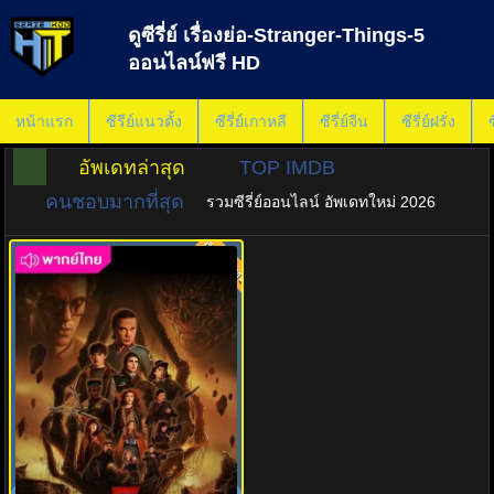
ดูซีรี่ย์ เรื่องย่อ-Stranger-Things-5
ออนไลน์ฟรี HD
หน้าแรก
ซีรีย์แนวตั้ง
ซีรี่ย์เกาหลี
ซีรี่ย์จีน
ซีรี่ย์ฝรั่ง
ซ
อัพเดทล่าสุด
TOP IMDB
คนชอบมากที่สุด
รวมซีรี่ย์ออนไลน์ อัพเดทใหม่ 2026
พากย์ไทย
8.0
สเตรนเจอร์ ธิงส์ ซีซั่น 5 (2025)