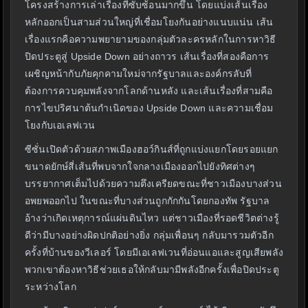
โครงสร้างการเล่าเรื่องที่ซับซ้อนมากขึ้น โดยแบ่งเส้นเรื่อง
หลักออกเป็นสามส่วนใหญ่ที่เชื่อมโยงกันอย่างแนบแน่น เส้น
เรื่องแรกคือความพยายามของกลุ่มตัวละครหลักในการหาวิธี
ปิดประตูสู่ Upside Down อย่างถาวร เส้นเรื่องที่สองคือการ
เผชิญหน้ากับภัยคุกคามใหม่จากรัฐบาลและองค์กรลับที่
ต้องการควบคุมพลังจากโลกด้านหลัง และเส้นเรื่องที่สามคือ
การไขปริศนาต้นกำเนิดของ Upside Down และความเชื่อม
โยงกับเอเลฟเวน
ซีซั่นเปิดตัวด้วยสภาพเมืองฮอว์กินส์ที่ถูกแบ่งแยกโดยรอยแยก
ขนาดยักษ์สี่เส้นที่พบจากใจกลางเมืองออกไปยังทิศต่างๆ
บรรยากาศเต็มไปด้วยความตึงเครียดขณะที่ชาวเมืองบางส่วน
อพยพออกไป ในขณะที่บางส่วนถูกกักกันโดยกองทัพ รัฐบาล
อ้างว่าเกิดเหตุการณ์แผ่นดินไหว แต่ชาวเมืองที่รอดชีวิตต่างรู้
ดีว่ามีบางอย่างผิดปกติอย่างยิ่ง กลุ่มเพื่อนๆ กลับมารวมตัวอีก
ครั้งที่บ้านของวีเลอร์ โดยมีเอเลฟเวนที่อ่อนแอและสูญเสียพลัง
พวกเขาต้องหาวิธีช่วยเธอให้กลับมามีพลังอีกครั้งเพื่อปิดประตู
ระหว่างโลก