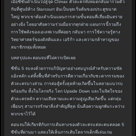
เมื่อซีซั่นดำเนินไปสู่จุด Climax ตัวละครทั้งหมดกลับมารวมตัว
กันที่ศูนย์ห้าง Starcourt อันเป็นจุดเริ่มต้นของประตูขนาด
ใหญ่ พวกเขาต้องดำเนินแผนการสามขั้นตอนที่เสี่ยงอันตราย
อย่างยิ่ง โดยอาศัยความร่วมมือจากทุกฝ่าย แผนการนี้รวมถึง
การใช้พลังของเอเลฟเวนที่ค่อยๆ กลับมา การใช้ความรู้ทาง
วิทยาศาสตร์ของดัสตินและ เอริก้า และความกล้าหาญของ
สมาชิกกลุ่มทั้งหมด
บทสรุปและตอนจบที่ไม่ควรเปิดเผย
ซีซั่น 5 จบลงด้วยการแก้ปัญหาอย่างสมบูรณ์สำหรับความขัด
แย้งหลัก แต่ทิ้งพื้นที่สำหรับการตีความเกี่ยวกับชะตากรรมของ
ตัวละครบางส่วน การต่อสู้ครั้งสุดท้ายเกิดขึ้นในหลายแนวรบ
พร้อมกัน ทั้งในโลกจริง โลก Upside Down และในจิตใจของ
ตัวละครหลัก ความเสียหายและความสูญเสียเกิดขึ้น แต่กลุ่ม
เพื่อนๆ สามารถรักษาสิ่งสำคัญที่สุด นั่นคือความผูกพันระหว่าง
พวกเขาไว้ได้
ตอนจบให้เกียรติกับการเดินทางของตัวละครแต่ละคนตลอด 5
ซีซั่นที่ผ่านมา แสดงให้เห็นการเติบโตจากเด็กที่เล่นเกม