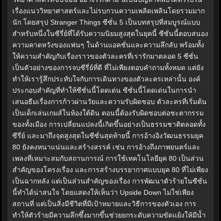
เรื่องแนววิทยาศาสตร์และไม่รบกวนความเพลิดเพลินโดยรวมมาก
นัก โดยสรุป Stranger Things ซีซั่น 5 เป็นบทสรุปที่สมบูรณ์แบบ
สำหรับหนึ่งในซีรี่ย์ที่ได้รับความนิยมสูงสุดในยุคนี้ ซีซั่นนี้ตอบสนอง
ความคาดหวังของแฟนๆ ในด้านแอคชั่นและความลึกลับ พร้อมทั้ง
ให้ความสำคัญกับเรื่องราวของตัวละครที่เรารักมาตลอด 5 ซีซั่น
เป็นตัวอย่างของการจบซีรี่ย์ที่ดี ที่ไม่เพียงตอบคำถามทั้งหมด แต่ยัง
ทำให้เรารู้สึกประทับใจกับการเดินทางของตัวละครเหล่านั้น องค์
ประกอบสำคัญที่ทำให้ซีซั่นนี้โดดเด่น ซีซั่นนี้โดดเด่นในการนำ
เสนอธีมเรื่องการก้าวผ่านวัยและความรับผิดชอบ ตัวละครที่เริ่มต้น
เป็นเด็กเล่นเกมส์ในห้องใต้ดิน ตอนนี้ต้องรับผิดชอบต่อชะตากรรม
ของทั้งเมือง การเปลี่ยนแปลงนี้เกิดขึ้นอย่างเป็นธรรมชาติตลอดทั้ง
ซีรี่ย์ และมาถึงจุดสูงสุดในซีซั่นสุดท้ายนี้ การอ้างอิงวัฒนธรรมยุค
80 ยังคงหนาแน่นและสร้างสรรค์ เช่น การอ้างถึงภาพยนตร์และ
เพลงที่เหมาะสมกับสถานการณ์ การใช้เทคโนโลยียุค 80 เป็นส่วน
สำคัญของโครงเรื่อง และการสร้างบรรยากาศแบบยุค 80 ที่ไม่เพียง
เป็นฉากหลัง แต่เป็นส่วนสำคัญของเรื่อง การพัฒนาตัวร้ายในซีซั่น
นี้ทำได้น่าสนใจ โดยแสดงให้เห็นว่า Upside Down ไม่ใช่เพียง
สถานที่ แต่เป็นสิ่งมีชีวิตที่มีเป้าหมายและวิธีการของตัวเอง การ
ทำให้ตัวร้ายมีความลึกซึ้งมากขึ้นช่วยยกระดับความขัดแย้งให้มีน้ำ