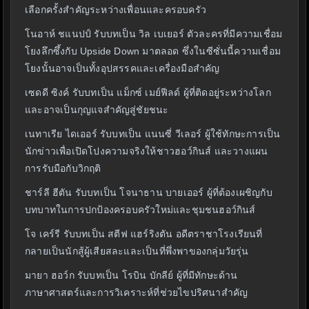
เลือกครั้งสำคัญระหว่างเพื่อนและครอบครัว
โนอาห์ ชแนปป์ รับบทเป็น วิล เบเยอร์ ตัวละครที่มีความเชื่อม
โยงลึกซึ้งกับ Upside Down มาตลอด ซึ่งในซีซั่นนี้ความเชื่อม
โยงนั้นอาจเป็นทั้งอุปสรรคและเครื่องมือสำคัญ
เซดดี ซิงค์ รับบทเป็น แม็กซ์ เมย์ฟีลด์ ผู้ที่ติดอยู่ระหว่างโลก
และอาจเป็นกุญแจสำคัญสู่ชัยชนะ
เนทาเรีย ไดเออร์ รับบทเป็น แนนซี่ วีเลอร์ ผู้ใช้ทักษะการเป็น
นักข่าวเพื่อเปิดโปงความจริงให้ชาวฮอว์กินส์ และวางแผน
การรับมือกับวิกฤติ
ชาร์ลี ฮีตัน รับบทเป็น โจนาธาน บายเออร์ ผู้ที่ต้องเผชิญกับ
บทบาทในการปกป้องครอบครัวใหม่และชุมชนฮอว์กินส์
โจ เคร์รี รับบทเป็น สตีฟ แฮร์ริงตัน อดีตราชาโรงเรียนที่
กลายเป็นนักสู้ผู้เสียสละและเป็นที่พึ่งพาของกลุ่มวัยรุ่น
มายา ฮอว์ก รับบทเป็น โรบิน บักลีย์ ผู้ที่มีทักษะด้าน
ภาษาศาสตร์และการวิเคราะห์ที่ช่วยไขปริศนาสำคัญ