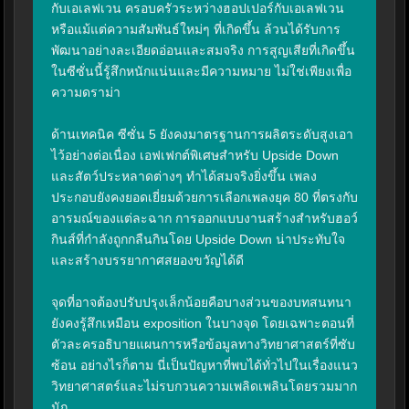
กับเอเลฟเวน ครอบครัวระหว่างฮอปเปอร์กับเอเลฟเวน 
หรือแม้แต่ความสัมพันธ์ใหม่ๆ ที่เกิดขึ้น ล้วนได้รับการ
พัฒนาอย่างละเอียดอ่อนและสมจริง การสูญเสียที่เกิดขึ้น
ในซีซั่นนี้รู้สึกหนักแน่นและมีความหมาย ไม่ใช่เพียงเพื่อ
ความดราม่า

ด้านเทคนิค ซีซั่น 5 ยังคงมาตรฐานการผลิตระดับสูงเอา
ไว้อย่างต่อเนื่อง เอฟเฟกต์พิเศษสำหรับ Upside Down 
และสัตว์ประหลาดต่างๆ ทำได้สมจริงยิ่งขึ้น เพลง
ประกอบยังคงยอดเยี่ยมด้วยการเลือกเพลงยุค 80 ที่ตรงกับ
อารมณ์ของแต่ละฉาก การออกแบบงานสร้างสำหรับฮอว์
กินส์ที่กำลังถูกกลืนกินโดย Upside Down น่าประทับใจ
และสร้างบรรยากาศสยองขวัญได้ดี

จุดที่อาจต้องปรับปรุงเล็กน้อยคือบางส่วนของบทสนทนา
ยังคงรู้สึกเหมือน exposition ในบางจุด โดยเฉพาะตอนที่
ตัวละครอธิบายแผนการหรือข้อมูลทางวิทยาศาสตร์ที่ซับ
ซ้อน อย่างไรก็ตาม นี่เป็นปัญหาที่พบได้ทั่วไปในเรื่องแนว
วิทยาศาสตร์และไม่รบกวนความเพลิดเพลินโดยรวมมาก
นัก
