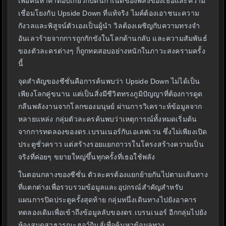
เพื่อค้นหาคำตอบเกี่ยวกับต้นกำเนิดของพลังของเธอและความ
เชื่อมโยงกับ Upside Down ที่แท้จริง ไมค์ต้องเอาชนะความ
กังวลและพิสูจน์ตัวเองเป็นผู้นำ วิลต้องเผชิญกับความทรงจำ
อันเลวร้ายจากการถูกกักขังในโลกด้านกลับ และความสัมพันธ์
ของตัวละครต่างๆ ก็ถูกทดสอบอย่างหนักในภาวะสงครามครั้ง
นี้
จุดสำคัญของซีซั่นคือการค้นพบว่า Upside Down ไม่ได้เป็น
เพียงโลกคู่ขนาน แต่เป็นสิ่งมีชีวิตทรงภูมิปัญญาที่ต้องการดูด
กลืนพลังงานจากโลกของมนุษย์ ผ่านการวิเคราะห์ข้อมูลจาก
หลายแหล่ง กลุ่มตัวละครค้นพบว่าเหตุการณ์ทั้งหมดเริ่มต้น
จากการทดลองของดร.เบรนเนอร์กับเอเลฟเวน ซึ่งไม่เพียงเปิด
ประตูชั่วคราว แต่สร้างรอยแยกถาวรในโครงสร้างความเป็น
จริงที่ค่อยๆ ขยายใหญ่ขึ้นทุกครั้งที่เธอใช้พลัง
ในตอนกลางของซีซั่น ตัวละครต้องแยกย้ายกันไปตามเส้นทาง
ที่แตกต่างเพื่อรวบรวมข้อมูลและอุปกรณ์สำคัญสำหรับ
แผนการปิดประตูครั้งสุดท้าย กลุ่มหนึ่งเดินทางไปยังอาคาร
ทดลองเดิมเพื่อเข้าถึงข้อมูลลับของดร.เบรนเนอร์ อีกกลุ่มไปยัง
ห้องสมุดสาธารณะฮอว์กินส์เพื่อค้นหาข้อมูลทาง