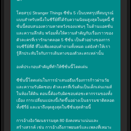
โดยสรุป Stranger Things ซีซั่น 5 เป็นบทสรุปที่สมบูรณ์
แบบสำหรับหนึ่งในซีรี่ย์ที่ได้รับความนิยมสูงสุดในยุคนี้ ซี
ซั่นนี้ตอบสนองความคาดหวังของแฟนๆ ในด้านแอคชั่น
และความลึกลับ พร้อมทั้งให้ความสำคัญกับเรื่องราวของ
ตัวละครที่เรารักมาตลอด 5 ซีซั่น เป็นตัวอย่างของการ
จบซีรี่ย์ที่ดี ที่ไม่เพียงตอบคำถามทั้งหมด แต่ยังทำให้เรา
รู้สึกประทับใจกับการเดินทางของตัวละครเหล่านั้น

องค์ประกอบสำคัญที่ทำให้ซีซั่นนี้โดดเด่น

ซีซั่นนี้โดดเด่นในการนำเสนอธีมเรื่องการก้าวผ่านวัย
และความรับผิดชอบ ตัวละครที่เริ่มต้นเป็นเด็กเล่นเกมส์
ในห้องใต้ดิน ตอนนี้ต้องรับผิดชอบต่อชะตากรรมของทั้ง
เมือง การเปลี่ยนแปลงนี้เกิดขึ้นอย่างเป็นธรรมชาติตลอด
ทั้งซีรี่ย์ และมาถึงจุดสูงสุดในซีซั่นสุดท้ายนี้

การอ้างอิงวัฒนธรรมยุค 80 ยังคงหนาแน่นและ
สร้างสรรค์ เช่น การอ้างถึงภาพยนตร์และเพลงที่เหมาะ