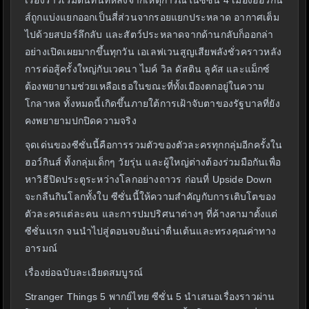
เรื่องราวเริ่มต้นทันทีหลังจากเหตุการณ์ในซีซั่น 4 เมืองฮอว์กิน
ส์ถูกแบ่งแยกออกเป็นสี่ส่วนจากรอยแยกประหลาด อากาศเต็ม
ไปด้วยสปอร์ลึกลับ และสัตว์ประหลาดจากด้านกลับก็ออกล่า
อย่างเปิดเผยมากขึ้นทุกวัน เอเลฟเวนสูญเสียพลังชั่วคราวหลัง
การต่อสู้ครั้งใหญ่กับเวคนา ไมค์ วิล ดัสติน ลูคัส และแม็กซ์
ต้องพยายามช่วยเหลือเธอในขณะที่ทั้งเมืองตกอยู่ในความ
โกลาหล ทั้งหมดนี้เกิดขึ้นภายใต้การเฝ้าจับตาของรัฐบาลที่ยัง
คงพยายามปกปิดความจริง
จุดเด่นของซีซั่นนี้คือการรวมตัวของตัวละครทุกกลุ่มอีกครั้งใน
ฮอว์กินส์ ทั้งกลุ่มเด็กๆ วัยรุ่น และผู้ใหญ่ต่างต้องร่วมมือกันเพื่อ
หาวิธีปิดประตูระหว่างโลกอย่างถาวร ก่อนที่ Upside Down
จะกลืนกินโลกทั้งใบ ซีซั่นนี้ให้ความสำคัญกับการเติบโตของ
ตัวละครแต่ละคน และการปมปริศนาต่างๆ ที่ค้างคามาตั้งแต่
ซีซั่นแรก จนนำไปสู่ตอนจบอันน่าตื่นเต้นและทรงคุณค่าทาง
อารมณ์
เรื่องย่อฉบับละเอียดสมบูรณ์
Stranger Things 5 พากย์ไทย ซีซั่น 5 นำเสนอเรื่องราวผ่าน