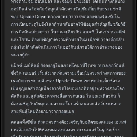
ทางด้าน จิม ฮอปเปอร์ และจอยซ์ บายเออร์ ได้เดินทางกลับถึง
ฮอว์กินส์ พร้อมกับข้อมูลสำคัญจากรัสเซียเกี่ยวกับธรรมชาติ
ของ Upside Down พวกเขาพบว่าการทดลองของรัสเซียใน
การเปิดประตูไปยังโลกด้านกลับอาจให้ข้อมูลสำคัญเกี่ยวกับวิธี
การปิดมันอย่างถาวร ในขณะเดียวกัน แนนซี่ โจนาธาน สตีฟ
และโรบิน ต้องเผชิญกับความท้าทายใหม่ เมื่อพบว่าองค์กรลับ
กลุ่มใหม่กำลังดำเนินการในฮอว์กินส์ภายใต้การอำพรางของ
หน่วยกู้ภัย
แม็กซ์ เมย์ฟีลด์ ยังคงอยู่ในสภาพโคม่าที่โรงพยาบาลฮอว์กินส์
ซึ่งวิล เบเยอร์ เริ่มสังเกตเห็นความเชื่อมโยงระหว่างสภาพของ
เธอกับการขยายตัวของ Upside Down เขาพบว่าแม็กซ์อาจ
เป็นกุญแจสำคัญเนื่องจากจิตใจของเธอติดอยู่ระหว่างสองโลก
ดัสตินและลูคัสต้องหาทางสื่อสารกับเธอ ในขณะเดียวกัน ก็
ต้องเผชิญกับภัยคุกคามจากเดโมกอร์กอนและสัตว์ประหลาด
สายพันธุ์ใหม่ที่ออกมาจากรอยแยก
ตลอดทั้งซีซั่น ตัวละครต่างต้องเผชิญกับอดีตของตนเอง เอเลฟ
เวนต้องกลับไปที่ห้องทดลองของดร.เบรนเนอร์ในฐานะร้าง