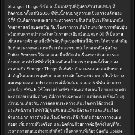
Stranger Things ซีซั่น 5 เป็นบทสรุปที่คุ้มค่าสำหรับแฟนๆ ที่
ติดตามมาตั้งแต่ปี 2016 ซีซั่นนี้กลับมาสู่ความแข็งแกร่งหลักของ
ซีรี่ส์ นั่นคือการผสมผสานระหว่างความตื่นเต้นลุ้นระทึกแบบหนัง
วิทยาศาสตร์สยองขวัญ กับเรื่องราวการเติบโตและมิตรภาพที่อบอุ่น
พร้อมกับความน่าหลงใหลในรายละเอียดย้อนยุคยุค 80 ที่เป็นลาย
เซ็นเฉพาะตัว จุดแข็งที่สำคัญที่สุดของซีซั่นนี้คือการให้ความสำคัญ
กับตัวละครทุกคน แทนที่จะเน้นเฉพาะกลุ่มใดกลุ่มหนึ่ง ผู้สร้าง
Duffer Brothers ให้เวลาและพื้นที่กับเส้นเรื่องของตัวละครรอง
ทั้งหมด จนทำให้ซีซั่นนี้รู้สึกเหมือนเป็นการชุมนุมครั้งใหญ่ของ
ครอบครัว Stranger Things ที่แท้จริง ตัวละครแต่ละคนมีบทบาท
สำคัญในแผนการสุดท้าย และการเติบโตของพวกเขาเป็นไปอย่าง
สมเหตุสมผลตามประสบการณ์ที่สะสมมาตลอด 5 ซีซั่น ด้านการ
เล่าเรื่อง ซีซั่น 5 ใช้โครงสร้างที่ซับซ้อนแต่ชัดเจน โดยแบ่งกลุ่มตัว
ละครออกเป็นทีมต่างๆ ที่มีภารกิจเฉพาะทาง แต่ทั้งหมดเชื่อมโยงสู่
เป้าหมายเดียวกัน การตัดสลับระหว่างเส้นเรื่องทำได้อย่างมี
ประสิทธิภาพ ไม่ทำให้ผู้ชมสับสนแม้จะมีตัวละครและเส้นเรื่อง
จำนวนมาก การดำเนินเรื่องมีจังหวะที่ดี เริ่มต้นด้วยการวางแผน
ค่อยๆ เพิ่มความตึงเครียด และปิดท้ายด้วยการต่อสู้ครั้งใหญ่ที่กิน
เวลาหลายตอนอย่างสมศักดิ์ศรี เนื้อหาส่วนที่เกี่ยวข้องกับ Upside