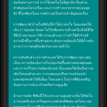
สมกับสถานการณ์ การใช้เทคโนโลยียุค 80 เป็นส่วน
สำคัญของโครงเรื่อง และการสร้างบรรยากาศแบบยุค 
80 ที่ไม่เพียงเป็นฉากหลัง แต่เป็นส่วนสำคัญของเรื่อง

การพัฒนาตัวร้ายในซีซั่นนี้ทำได้น่าสนใจ โดยแสดงให้
เห็นว่า Upside Down ไม่ใช่เพียงสถานที่ แต่เป็นสิ่งมีชีวิต
ที่มีเป้าหมายและวิธีการของตัวเอง การทำให้ตัวร้ายมี
ความลึกซึ้งมากขึ้นช่วยยกระดับความขัดแย้งให้มีน้ำหนัก
มากกว่าการต่อสู้กับสัตว์ประหลาดทั่วไป

ความสัมพันธ์ระหว่างตัวละครได้รับการพัฒนาอย่างต่อ
เนื่อง ความขัดแย้งภายในกลุ่มเกิดขึ้นอย่างสมเหตุสมผล 
และการแก้ไขความขัดแย้งเหล่านั้นแสดงให้เห็นถึงความ
เติบโตของตัวละคร การแสดงออกถึงอารมณ์ของนัก
แสดงทุกคนทำได้ดีเยี่ยม โดยเฉพาะในฉากที่ต้องเผชิญ
กับสถานการณ์เลวร้ายหรือการสูญเสีย

ด้านการผลิต ซีซั่นนี้ใช้งบประมาณสูงอย่างเห็นได้ชัดใน
ฉากแอคชั่นขนาดใหญ่และเอฟเฟกต์พิเศษ แต่ไม่ละเลย
การลงทุนในฉากที่เน้นอารมณ์และตัวละคร สัดส่วน