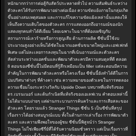
หนักมากกว่าการต่อสู้กับสัตว์ประหลาดทั่วไป ความสัมพันธ์ระหว่าง
ตัวละครได้รับการพัฒนาอย่างต่อเนื่อง ความขัดแย้งภายในกลุ่มเกิด
ขึ้นอย่างสมเหตุสมผล และการแก้ไขความขัดแย้งเหล่านั้นแสดงให้
เห็นถึงความเติบโตของตัวละคร การแสดงออกถึงอารมณ์ของนัก
แสดงทุกคนทำได้ดีเยี่ยม โดยเฉพาะในฉากที่ต้องเผชิญกับ
สถานการณ์เลวร้ายหรือการสูญเสีย ด้านการผลิต ซีซั่นนี้ใช้งบ
ประมาณสูงอย่างเห็นได้ชัดในฉากแอคชั่นขนาดใหญ่และเอฟเฟกต์
พิเศษ แต่ไม่ละเลยการลงทุนในฉากที่เน้นอารมณ์และตัวละคร
สัดส่วนระหว่างแอคชั่นและพัฒนาตัวละครมีความสมดุลที่ดี ตลอด
8 ตอนของซีซั่นนี้ไม่มีตอนที่รู้สึกเหมือนเป็น filler แต่ละตอนมีความ
สำคัญในการพัฒนาตัวละครหรือโครงเรื่อง ซีซั่นนี้ยังทำได้ดีในการ
ปมปริศนาต่างๆ ที่ค้างคา เช่น ความหมายของตัวเลขในการทดลอง
ความเชื่อมโยงระหว่างวิลกับ Upside Down บทบาทที่แท้จริงของ
ดร.เบรนเนอร์ และต้นกำเนิดที่แท้จริงของเอเลฟเวน คำตอบเหล่านี้
ไม่ได้มาแบบง่ายๆ แต่ผ่านกระบวนการค้นคว้าและการเสียสละของ
ตัวละคร โดยรวมแล้ว Stranger Things ซีซั่น 5 เป็นซีซั่นที่สรุป
เรื่องราวได้อย่างสมบูรณ์แบบ ทั้งในด้านการเล่าเรื่อง การพัฒนาตัว
ละคร และความพึงพอใจของผู้ชม ซีซั่นนี้พิสูจน์ว่า Stranger
Things ไม่ใช่เพียงซีรี่ย์ที่ได้รับความนิยมชั่วคราว แต่เป็นเรื่องราวที่