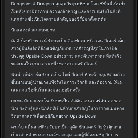
Dungeons & Dragons สู่กลุ่มวีรบุรุษที่ช่วยโลก ซีซั่นนี้เน้นย้ำ
ถึงพลังของมิตรภาพ ความกล้าหาญ และการยอมรับในสิ่งที่
แตกต่าง ซึ่งเป็นใจความสำคัญของซีรี่ย์มาตั้งแต่ต้น
นักแสดงนำและบทบาท
มิลลี บ็อบบี บราวน์ รับบทเป็น อีเลฟเวน หรือ เจน วีเลอร์ เด็ก
สาวผู้มีพลังจิตที่ต้องเผชิญกับบทบาทสำคัญที่สุดในการปิด
ประตูสู่ Upside Down อย่างถาวร และค้นหาตัวตนที่แท้จริง
ของเธอในฐานะส่วนหนึ่งของครอบครัววีเลอร์
ฟินน์ วูล์ฟฮาร์ด รับบทเป็น ไมค์ วีเลอร์ หัวหน้ากลุ่มที่ต้องก้าว
ขึ้นมาเป็นผู้นำอย่างแท้จริงในภาวะวิกฤติ และต้องช่วยให้เอ
เลฟเวนเชื่อมั่นในพลังของเธออีกครั้ง
เกเทน มัตตาแรซโซ รับบทเป็น ดัสติน เฮนเดอร์สัน สุดยอด
นักประดิษฐ์และนักคิดที่เป็นหัวหอกสำคัญในการวางแผนทาง
วิทยาศาสตร์เพื่อต่อสู้กับภัยจาก Upside Down
คาเล็บ แม็คลาฟลิน รับบทเป็น ลูคัส ซินแคลร์ วัยรุ่นผู้กลาย
เป็นเสาหลักทางอารมณ์ของกลุ่ม และผู้ที่ต้องเผชิญกับการ