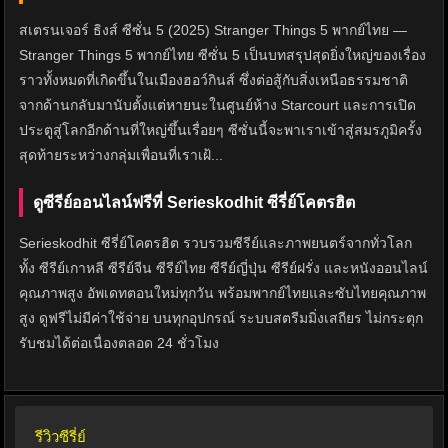
สเตรนเจอร์ ธิงส์ ซีซั่น 5 (2025) Stranger Things 5 พากย์ไทย —
Stranger Things 5 พากย์ไทย ซีซั่น 5 เป็นบทสรุปสุดยิ่งใหญ่ของเรื่อง
ราวทั้งหมดที่เกิดขึ้นในเมืองฮอว์กินส์ ซึ่งต่อสู้กับสิ่งเหนือธรรมชาติ
จากด้านกลับมานับตั้งแต่หายนะในศูนย์ห้าง Starcourt และการเปิด
ประตูสู่โลกอีกด้านที่ใหญ่ขึ้นเรื่อยๆ ซีซั่นนี้จะพาเราเข้าสู่สมรภูมิครั้ง
สุดท้ายระหว่างกลุ่มเพื่อนที่เราเฝ้...
ดูซีรีย์ออนไลน์ฟรีที่ Serieskodhit ซีรี่ย์โคตรฮิต
Serieskodhit ซีรี่ย์โคตรฮิต รวบรวมซีรีย์และภาพยนตร์จากทั่วโลก
ทั้ง ซีรีย์เกาหลี ซีรีย์จีน ซีรีย์ไทย ซีรีย์ญี่ปุ่น ซีรีย์ฝรั่ง และหนังออนไลน์
คุณภาพสูง อัพเดทตอนใหม่ทุกวัน พร้อมพากย์ไทยและซับไทยคุณภาพ
สูง ดูฟรีไม่มีค่าใช้จ่าย บนทุกอุปกรณ์ ระบบสตรีมมิ่งเสถียร ไม่กระตุก
รับชมได้ต่อเนื่องตลอด 24 ชั่วโมง
รีวิวซีรี่ย์