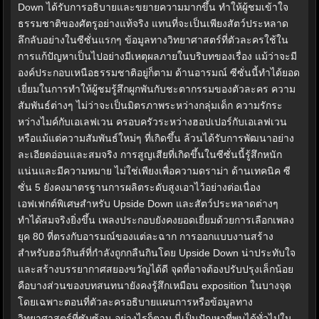
Down ได้รับการอธิบายและขยายความมากขึ้น ทำให้ผู้ชมเข้าใจ
ธรรมชาติของศัตรูอย่างแท้จริง แทนที่จะเป็นเพียงสัตว์ประหลาด
ลึกลับอย่างในซีซั่นแรกๆ ข้อมูลทางวิทยาศาสตร์ที่ตัวละครใช้ใน
การแก้ปัญหาเป็นไปอย่างมีเหตุผลภายในบริบทของเรื่อง แม้ว่าจะมี
องค์ประกอบเหนือธรรมชาติอยู่ก็ตาม ด้านอารมณ์ ซีซั่นนี้ทำได้ยอด
เยี่ยมในการทำให้ผู้ชมรู้สึกผูกพันกับชะตากรรมของตัวละคร ความ
สัมพันธ์ต่างๆ ไม่ว่าจะเป็นมิตรภาพระหว่างกลุ่มเด็ก ความรักระ
หว่างไมค์กับเอเลฟเวน ครอบครัวระหว่างฮอปเปอร์กับเอเลฟเวน
หรือแม้แต่ความสัมพันธ์ใหม่ๆ ที่เกิดขึ้น ล้วนได้รับการพัฒนาอย่าง
ละเอียดอ่อนและสมจริง การสูญเสียที่เกิดขึ้นในซีซั่นนี้รู้สึกหนัก
แน่นและมีความหมาย ไม่ใช่เพียงเพื่อความดราม่า ด้านเทคนิค ซี
ซั่น 5 ยังคงมาตรฐานการผลิตระดับสูงเอาไว้อย่างต่อเนื่อง
เอฟเฟกต์พิเศษสำหรับ Upside Down และสัตว์ประหลาดต่างๆ
ทำได้สมจริงยิ่งขึ้น เพลงประกอบยังคงยอดเยี่ยมด้วยการเลือกเพลง
ยุค 80 ที่ตรงกับอารมณ์ของแต่ละฉาก การออกแบบงานสร้าง
สำหรับฮอว์กินส์ที่กำลังถูกกลืนกินโดย Upside Down น่าประทับใจ
และสร้างบรรยากาศสยองขวัญได้ดี จุดที่อาจต้องปรับปรุงเล็กน้อย
คือบางส่วนของบทสนทนายังคงรู้สึกเหมือน exposition ในบางจุด
โดยเฉพาะตอนที่ตัวละครอธิบายแผนการหรือข้อมูลทาง
วิทยาศาสตร์ที่ซับซ้อน อย่างไรก็ตาม นี่เป็นปัญหาที่พบได้ทั่วไปใน