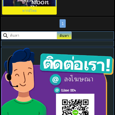
River พากย์ไทย EP.1-14 (จบ)
TH EP. 14
พากย์ไทย
1
ค้นหา