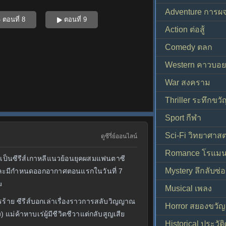
Adventure การผ
ตอนที่ 8
ตอนที่ 9
Action ต่อสู้
Comedy ตลก
Western คาวบอย
War สงคราม
Thriller ระทึกขวั
Sport กีฬา
Sci-Fi วิทยาศาสต
ดูซีรี่ย์ออนไลน์
Romance โรแมน
เป็นซีรีส์เกาหลีแนวย้อนยุคผสมแฟนตาซี
Mystery ลึกลับซ่อ
C และมีกำหนดออกอากาศตอนแรกในวันที่ 7
u
Musical เพลง
ร้าย ซีรีส์บอกเล่าเรื่องราวการสลับวิญญาณ
Horror สยองขวัญ
ม่ค้าหาบเร่ผู้มีชีวิตชีวาแต่กลับสูญเสีย
Historical ประวัต