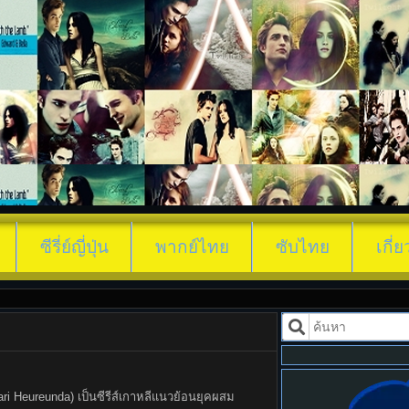
เงาจันทร์สลับร่าง (2025) Moon River พาก
ซีรี่ย์ญี่ปุ่น
พากย์ไทย
ซับไทย
เกี่
i Heureunda) เป็นซีรีส์เกาหลีแนวย้อนยุคผสม