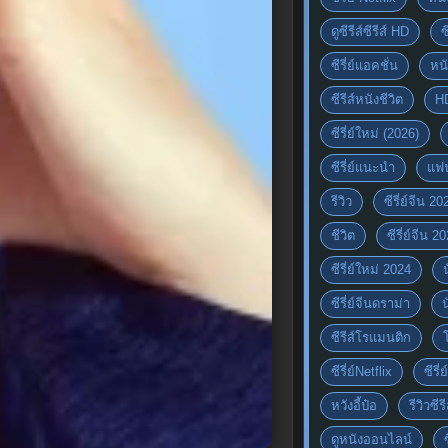
ดูซีรีส์ซีรีส์ HD
ซ
ซีรี่ย์แอคชั่น
หนั
ซีรีส์หนังชีวิต
H
ซีรี่ย์ใหม่ (2026)
ซีรี่ย์แนะนำ
แฟ
รีวิว
ซีรี่ย์จีน 20
ชีวิต
ซีรี่ย์จีน 2
ซีรี่ย์ใหม่ 2024
ซีรี่ย์จีนดราม่า
ซีรีส์โรแมนติก
ซีรี่ย์Netflix
ซีรี
หวังอี้ป๋อ
รีวิวซีรี
ดูหนังออนไลน์