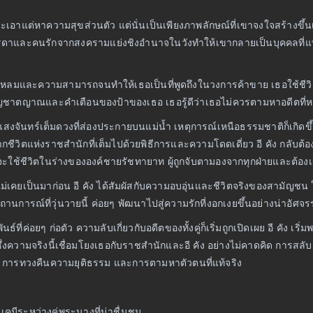
เอาแต่หาความสุขส่วนตัว แต่นั่นเป็นเพียงภาพลักษณ์ที่เขาจงใจสร้างขึ้
รดาและคนรักจากสงครามแย่งชิงอำนาจในวังทำให้เขากลายเป็นบุคคลที่แบ
ียบแหลมและความสามารถจนทำให้เธอเป็นที่พูดถึงในวงการค้าขาย เธอใช้ชีวิต
วยสัญชาตญาณและคำเตือนของป้าของเธอ เธอรู้ดีว่าเธอไม่ควรตามหาอดีตที่หา
ต้แสงจันทร์เต็มดวงที่ส่องประกายบนแม่น้ำ เหตุการณ์เหนือธรรมชาติก็เกิด
ีวิตแห่งราชสำนักที่เต็มไปด้วยพิธีการและความโดดเดี่ยว อี คัง กลับต้อ
รู้ที่จะใช้ชีวิตในร่างขององค์ชายรัชทายาท ผู้ถูกจับตามองจากทุกฝ่ายและต้
ที่ไม่เคยเป็นมาก่อน อี คัง ได้สัมผัสกับความอบอุ่นและชีวิตจริงของสามัญช
การณ์ที่วุ่นวายนี้ ค่อยๆ พัฒนาไปสู่ความรักที่งอกเงยขึ้นอย่างน่าอัศจรร
ี่ค่อยๆ ก่อตัว ความลับเกี่ยวกับอดีตของทั้งคู่ก็เริ่มถูกเปิดเผย อี คัง เร
ซึ่งความจริงนี้เชื่อมโยงเธอกับราชสำนักและอี คัง อย่างไม่คาดคิด การสลับร่
ีต การทวงคืนความยุติธรรม และการตามหาตัวตนที่แท้จริง
เคมีระหว่างคู่พระนางที่น่าชื่นชม