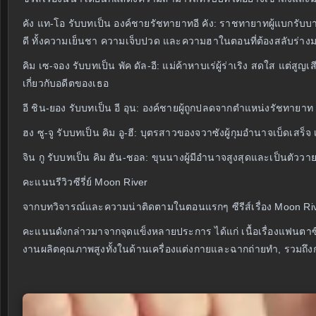
คัง แท-โอ รับบทเป็น องค์ชายรัชทายาทอี คัง: ราชทายาทผู้แบกร
ดี ทั้งความเย็นชา ความเจ็บปวด และความฮาในตอนที่ต้องสลับร่างมา
คิม เซ-จอง รับบทเป็น พัค ดัล-อี: แม่ค้าหาบเร่ผู้ร่าเริง สดใส แต
เกี่ยวกับอดีตของเธอ
อี ชิน-ยอง รับบทเป็น อี อุน: องค์ชายผู้ถูกปลดจากตำแหน่งรัชทายา
ฮง ซู-จู รับบทเป็น คิม อู-ฮี: บุตรสาวของจวาซังผู้กุมอำนาจเบ็ดเสร็จ เ
จิน กู รับบทเป็น คิม ฮัน-ชอล: ขุนนางผู้มีอำนาจสูงสุดและเป็นตัววาย
คะแนนรีวิวซีรี่ย์ Moon River
จากบทวิจารณ์และความน่าติดตามในตอนแรกๆ ซีรีส์เรื่อง Moon River
คะแนนดังกล่าวมาจากจุดแข็งหลายประการ ได้แก่ เนื้อเรื่องแฟนตาซี
งานผลิตคุณภาพสูงทั้งในด้านเครื่องแต่งกายและฉากถ่ายทำ, รวมถึง