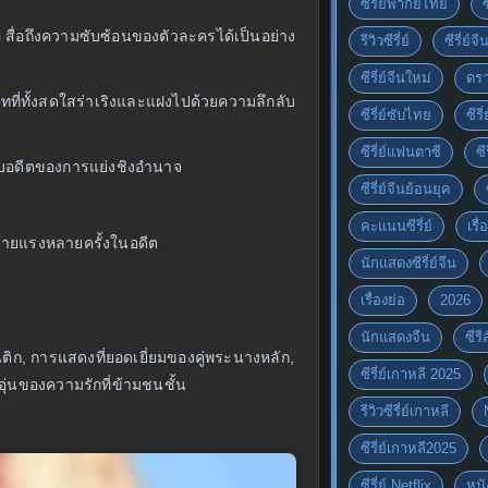
ซีรี่ย์พากย์ไทย
ื่อถึงความซับซ้อนของตัวละครได้เป็นอย่าง
รีวิวซีรี่ย์
ซีรี่ย์จ
ซีรี่ย์จีนใหม่
ดรา
าทที่ทั้งสดใสร่าเริงและแฝงไปด้วยความลึกลับ
ซีรี่ย์ซับไทย
ซีรี
ซีรี่ย์แฟนตาซี
ซี
งกับอดีตของการแย่งชิงอำนาจ
ซีรี่ย์จีนย้อนยุค
คะแนนซีรี่ย์
เรื่
ณ์ร้ายแรงหลายครั้งในอดีต
นักแสดงซีรี่ย์จีน
เรื่องย่อ
2026
นักแสดงจีน
ซีร
ิก, การแสดงที่ยอดเยี่ยมของคู่พระนางหลัก,
ซีรี่ย์เกาหลี 2025
่นของความรักที่ข้ามชนชั้น
รีวิวซีรี่ย์เกาหลี
ซีรี่ย์เกาหลี2025
ซีรี่ย์ Netflix
หนั