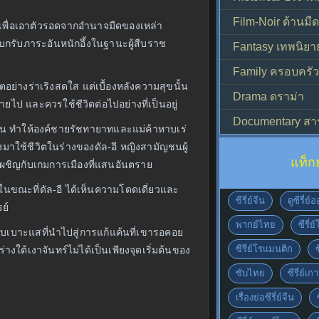
Film-Noir ด้านม
นเพื่อเอาตัวรอดจากอำนาจมืดของเหล่า
กรับภาระอันหนักอึ้งในฐานะผู้สืบราช
Fantasy เทพนิยา
Family ครอบครัว
อย่างร่าเริงสดใส แต่เบื้องหลังความสุขนั้น
Drama ดราม่า
ยไป และควรใช้ชีวิตต่อไปอย่างที่เป็นอยู่
Documentary สา
ขึ้น ทำให้องค์ชายรัชทายาทและแม่ค้าหาบเร่
งมาใช้ชีวิตในร่างของดัล-อี หญิงสามัญชนผู้
แท็ก
องเผชิญกับเกมการเมืองที่แสนอันตราย
น ในขณะที่ดัล-อี ได้เห็นความโดดเดี่ยวและ
ซีรี่ย์จีน
ดูซีรี่ย
ย์
พากย์ไทย
ซีรี่ย
ิ่มพบเบาะแสที่นำไปสู่การแก้แค้นที่เขารอคอย
ซีรี่ย์โรแมนติก
างใต้เงาจันทร์ไม่ได้เป็นเพียงจุดเริ่มต้นของ
ซับไทย
ซีรี่ย์เก
เรื่องย่อซีรี่ย์จีน