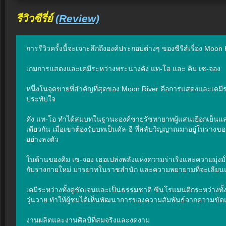
รีวิวซีรี่ย์
(Review)
การรีวิวครั้งนี้จะเจาะลึกถึงองค์ประกอบต่างๆ ของซีรีส์เรื่อง Moo
เกมการแสดงและเคมีระหว่างพระนางคัง แท-โอ และ คิม เซ-จอง

หนึ่งในจุดขายที่สำคัญที่สุดของ Moon River คือการแสดงและเคมี
ประทับใจ

คัง แท-โอ ทำได้สมบทในฐานะองค์ชายรัชทายาทผู้แสนเยือกเย็นแ
เดียวกัน เมื่อเขาต้องรับบทเป็นดัล-อี ที่สลับวิญญาณมาอยู่ในร่า
อย่างลงตัว

ในด้านของคิม เซ-จอง เธอเปล่งพลังแห่งความร่าเริงและความมุ่งมั
กับร่างกายใหม่ มารยาทในราชสำนัก และความพยายามที่จะเลียนแบบ
เคมีระหว่างทั้งคู่ชัดเจนและเป็นธรรมชาติ ซีนโรแมนติกระหว่างทั้งค
วุ่นวาย ทำให้ผู้ชมได้เห็นพัฒนาการของความสัมพันธ์จากความขัดแ
งานผลิตและงานศิลป์ที่สมจริงและงดงาม
