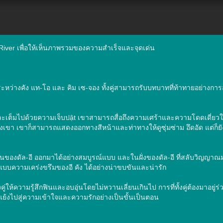
n River เพื่อให้เห็นภาพรวมของความสำเร็จและจุดเด่น

ระหว่างคัง แท-โอ และ คิม เซ-จอง ทั้งคู่สามารถรับบทบาทที่ท้าทายอย่างก
ละเต็มไปด้วยความเจ็บปật เขาสามารถสื่อถึงความเศร้าและความโดดเดี่
งของเขา เขาก็สามารถแสดงออกทางสีหน้าและท่าทางให้ดูซุ่มซ่าม อึดอัด แต่ก็
่นของดัล-อี ออกมาได้อย่างสมบูรณ์แบบ และในฝั่งของดัล-อี ที่สลับวิญญา
ความเคร่งขรึมของอี คัง ได้อย่างน่าขบขันและน่ารัก

ู่ให้ความรู้สึกฟินและอบอุ่นโดยไม่หวานเลี่ยนเกินไป การที่ทั้งคู่ต้องมาอยู
ย้งไปสู่ความเข้าใจและความรักอย่างเป็นขั้นเป็นตอน
