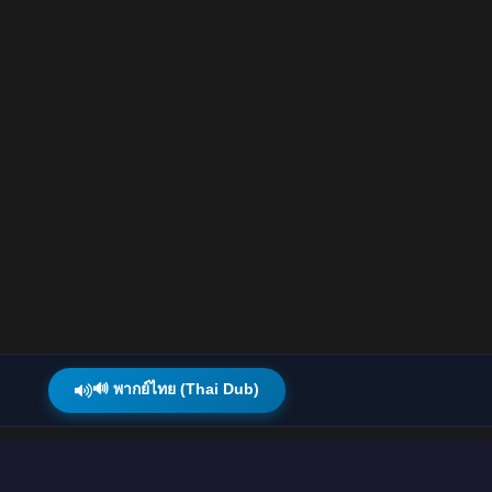
🔊 พากย์ไทย (Thai Dub)