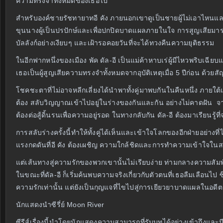
ความทรงจำทั้งหมดของเธอไป
สำหรับองค์ชายรัชทายาทอี คัง ภายนอกเขาดูเป็นชายผู้ไม่เอาไหนและ
ขุนนางผู้เป็นปรปักษ์และเพื่อปกปิดบาดแผลภายในใจ การสูญเสียมา
บัลลังก์อย่างเงียบๆ และเฝ้ารอคอยวันที่จะได้ทวงคืนความยุติธรรม
ในอีกฟากหนึ่งของเมือง พัค ดัล-อี เป็นแม่ค้าหาบเร่ผู้มีไหวพริบเฉ
เธอเป็นผู้สูญเสียความทรงจำทั้งหมดจากอุบัติเหตุเมื่อ 5 ปีก่อน ด้
โชคชะตาที่ไม่อาจหลีกเลี่ยงได้นำพาทั้งคู่มาพบกันในคืนหนึ่ง ภายใ
ต้อง สลับวิญญาณเข้าไปอยู่ในร่างของกันและกัน อย่างไม่คาดฝัน จากช
ต้องต่อสู้ดิ้นรนเพื่อความอยู่รอด ในทางกลับกัน ดัล-อี ต้องมาเรียน
การสลับร่างครั้งนี้ทำให้ทั้งคู่ได้เห็นและเข้าใจโลกของอีกฝ่ายอย่าง
แรงกดดันที่อี คัง ต้องเผชิญ ความใกล้ชิดและการทำความเข้าใจในสถาน
แต่เส้นทางสู่ความรักของพวกเขานั้นไม่เรียบง่าย ท่ามกลางความสัมพันธ์ท
ในขณะที่ดัล-อี ก็เริ่มค้นพบความจริงเกี่ยวกับตัวตนที่เธอลืมเลือนไป 
ความรักเท่านั้น แต่ยังเป็นกุญแจที่ไขไปสู่การเยียวยาบาดแผลในอด
นักแสดงนำซีรี่ย์ Moon River
ซีรีส์เรื่องนี้นำโดยนักแสดงความสามารถที่รับบทได้อย่างเข้าถึงและมี