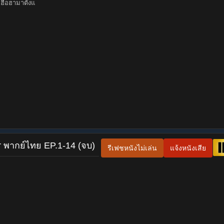
ฮือฮามาตั้งแ
r พากย์ไทย EP.1-14 (จบ)
รีเฟชหนังไม่เล่น
แจ้งหนังเสีย