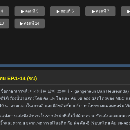
 4
ตอนที่ 5
ตอนที่ 6
ตอนที่ 7
 13
ตอนที่ 14
ไทย EP.1-14 (จบ)
ร่าง (ชื่อภาษาเกาหลี: 이강에는 달이 흐른다 - Igangeneun Dari Heureunda) 
ว ซีรีส์เรื่องนี้นำแสดงโดย คัง แท-โอ และ คิม เซ-จอง ผลิตโดยช่อง MB
.40 น. ตามเวลาในเกาหลี และมีลิขสิทธิ์พากย์ภาษาไทยทางแพลตฟอร์ม Vi
 ยุคแห่งการแย่งชิงอำนาจในราชสำนักที่เต็มไปด้วยความขัดแย้งและแผนการ
ิ้วและความสุขจากเหตุการณ์ในอดีต กับ พัค ดัล-อี (รับบทโดย คิม เซ-จอง) แ