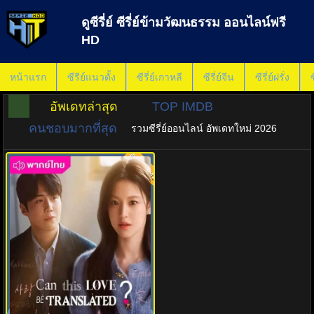
ดูซีรี่ย์ ซีรี่ย์ข้ามวัฒนธรรม ออนไลน์ฟรี
HD
หน้าแรก
ซีรีย์แนวตั้ง
ซีรี่ย์เกาหลี
ซีรี่ย์จีน
ซีรี่ย์ฝรั่ง
ซ
อัพเดทล่าสุด
TOP IMDB
คนชอบมากที่สุด
รวมซีรี่ย์ออนไลน์ อัพเดทใหม่ 2026
พากย์ไทย
8.0
Can This Love Be Translated?