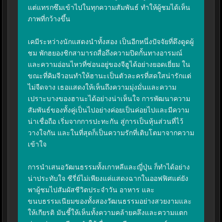
แต่แทรกซึมเข้าไปในทุกความสัมพันธ์ ทำให้ผู้ชมได้เห็น
ภาพที่กว้างขึ้น

เคมีระหว่างนักแสดงนำทั้งสอง เป็นอีกหนึ่งปัจจัยที่ดึงดูดผู้
ชม พักฮยองชิกสามารถสื่อถึงความปิดกั้นทางอารมณ์
และความอ่อนไหวที่ซ่อนอยู่ของจีฮูได้อย่างยอดเยี่ยม ใน
ขณะที่คิมจีวอนทำให้ฮานะเป็นตัวละครที่สดใสน่ารักแต่
ไม่จืดจาง เธอแสดงให้เห็นถึงความมุ่งมั่นและความ
เปราะบางของฮานะได้อย่างน่าเห็นใจ การพัฒนาความ
สัมพันธ์ของทั้งคู่เป็นไปอย่างค่อยเป็นค่อยไปและมีความ
น่าเชื่อถือ เริ่มจากการปะทะกัน สู่การเป็นหุ้นส่วนที่ไว้
วางใจกัน และในที่สุดก็เป็นความรักที่เติบโตมาจากความ
เข้าใจ

การนำเสนอวัฒนธรรมทั้งเกาหลีและญี่ปุ่น ก็ทำได้อย่าง
น่าประทับใจ ซีรี่ย์ไม่เพียงแค่แสดงฉากในออฟฟิศแต่ยัง
พาผู้ชมไปสัมผัสชีวิตประจำวัน อาหาร และ
ขนบธรรมเนียมของทั้งสองวัฒนธรรมอย่างสวยงามและ
ให้เกียรติ มันชี้ให้เห็นทั้งความคล้ายคลึงและความแตก