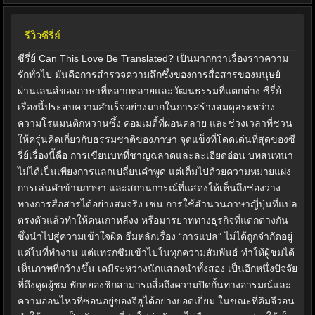
รีวิวซีรี่ย์
ซีรี่ย์ Can This Love Be Translated? เป็นมากกว่าเรื่องราวความ
รักทั่วไป มันคือการสำรวจความลึกซึ้งของการสื่อสารของมนุษย์
ผ่านเลนส์ของภาษาที่หลากหลายและวัฒนธรรมที่แตกต่าง ซีรี่ย์
เรื่องนี้ประสบความสำเร็จอย่างมากในการสร้างสมดุลระหว่าง
ความโรแมนติกหวานซึ้ง คอมเมดี้ที่ผ่อนคลาย และช่วงเวลาที่ชวน
ให้ครุ่นคิดเกี่ยวกับธรรมชาติของภาษา จุดแข็งที่โดดเด่นที่สุดของซี
รี่ย์เรื่องนี้คือ การเขียนบทที่ชาญฉลาดและละเอียดอ่อน บทสนทนา
ไม่ได้เป็นเพียงการแลกเปลี่ยนคำพูด แต่เต็มไปด้วยความหมายแฝง
การเล่นคำข้ามภาษา และสถานการณ์ที่แสดงให้เห็นถึงช่องว่าง
ทางการสื่อสารได้อย่างสมจริง เช่น การใช้สำนวนภาษาญี่ปุ่นที่แปล
ตรงตัวแล้วทำให้คนเกาหลีงง หรือมารยาททางธุรกิจที่แตกต่างกัน
ซึ่งนำไปสู่ความเข้าใจผิด ธีมหลักเรื่อง “การแปล” ไม่ได้ถูกจำกัดอยู่
แค่ในที่ทำงาน แต่แทรกซึมเข้าไปในทุกความสัมพันธ์ ทำให้ผู้ชมได้
เห็นภาพที่กว้างขึ้น เคมีระหว่างนักแสดงนำทั้งสอง เป็นอีกหนึ่งปัจจัย
ที่ดึงดูดผู้ชม พักฮยองชิกสามารถสื่อถึงความปิดกั้นทางอารมณ์และ
ความอ่อนไหวที่ซ่อนอยู่ของจีฮูได้อย่างยอดเยี่ยม ในขณะที่คิมจีวอน