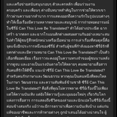
และเครือข่ายสนับสนุนรอบๆ ตัวละครหลัก เพื่อนร่วมงาน
ครอบครัว และเพื่อนๆ ต่างมีบทบาทสำคัญในการช่วยให้พวกเขา
ก้าวผ่านความยากลำบาก การแสดงออกถึงความรักในรูปแบบต่างๆ
ทำให้เนื้อเรื่องมีความหลากหลายและสมบูรณ์ การถ่ายทอดอารมณ์
ในซีรี่ย์ Can This Love Be Translated? ทำได้อย่างประณีต ฉาก
เศร้า ฉากตลก และฉากโรแมนติกต่างผสมผสานกันอย่างเหมาะสม
ไม่ทำให้ผู้ชมรู้สึกหนักหน่วงหรือเบื่อหน่าย การเล่าเรื่องที่สมดุลนี้คือ
จุดแข็งอีกประการหนึ่งของซีรี่ย์ สำหรับผู้ชมที่กำลังมองหาซีรี่ย์รักที่
แตกต่างและมีความหมาย Can This Love Be Translated? เป็นตัว
เลือกที่ยอดเยี่ยม เรื่องราวจะคงอยู่ในความทรงจำของผู้ชมนานหลัง
จากดูจบ และอาจเป็นแรงบันดาลใจให้หลายๆ คนพยายามสื่อสาร
กับคนที่รักให้ดีขึ้น แนะนำซีรี่ย์ Can This Love Be Translated?
สำหรับคนรักภาษาและวัฒนธรรม หากคุณเป็นคนหนึ่งที่หลงใหล
ในภาษา วัฒนธรรม และความสัมพันธ์ข้ามชาติ ซีรี่ย์ Can This
Love Be Translated? คือสิ่งที่คุณไม่ควรพลาด ซีรี่ย์เรื่องนี้ไม่เพียง
แต่ให้ความบันเทิง แต่ยังให้ความรู้และมุมมองใหม่ๆ เกี่ยวกับโลก
แห่งการสื่อสาร การแสดงถึงชีวิตของล่ามและนักแปลในซีรี่ย์เรื่องนี้
ค่อนข้างสมจริง แม้ว่าจะมีการดราม่าเพื่อความบันเทิงบ้าง แต่แก่น
แท้ของอาชีพและการท้าทายต่างๆ ถูกนำเสนอได้อย่างน่าสนใจ ผู้