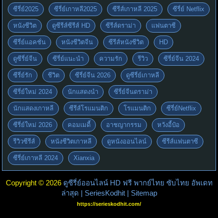
ซีรี่ย์2025
ซีรี่ย์เกาหลี2025
ซีรีส์เกาหลี 2025
ซีรี่ย์ Netflix
หนังชีวิต
ดูซีรีส์ซีรีส์ HD
ซีรีส์ดราม่า
แฟนตาซี
ซีรี่ย์แอคชั่น
หนังชีวิตจีน
ซีรีส์หนังชีวิต
HD
ดูซีรี่ย์จีน
ซีรี่ย์แนะนำ
ความรัก
รีวิว
ซีรี่ย์จีน 2024
ซีรี่ย์รัก
ชีวิต
ซีรี่ย์จีน 2026
ดูซีรี่ย์เกาหลี
ซีรี่ย์ใหม่ 2024
นักแสดงนำ
ซีรี่ย์จีนดราม่า
นักแสดงเกาหลี
ซีรีส์โรแมนติก
โรแมนติก
ซีรี่ย์Netflix
ซีรี่ย์ใหม่ 2026
คอมเมดี้
อาชญากรรม
หวังอี้ป๋อ
รีวิวซีรีส์
หนังชีวิตเกาหลี
ดูหนังออนไลน์
ซีรีส์แฟนตาซี
ซีรี่ย์เกาหลี 2024
Xianxia
Copyright © 2026
ดูซีรี่ย์ออนไลน์ HD ฟรี พากย์ไทย ซับไทย อัพเดท
ล่าสุด | SeriesKodhit
| Sitemap
https://serieskodhit.com/