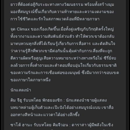
ยาวที่ต้องต่อสู้กับระยะทางทางวัฒนธรรม พร้อมทั้งสร้างมุม
มองที่สมบูรณ์ขึ้นเกี่ยวกับความท้าทายและความงดงามของ
การใช้ชีวิตและรักในสภาพแวดล้อมที่มีหลายภาษา
จุด Climax ของเรื่องเกิดขึ้นเมื่อทั้งคู่เผชิญกับวิกฤติครั้งใหญ่
ทั้งจากงานและความสัมพันธ์ส่วนตัว ทำให้พวกเขาต้องกลับ
มาทบทวนทุกสิ่งที่ได้เรียนรู้เกี่ยวกับการสื่อสาร และตัดสินใจ
ว่าความรู้สึกที่พวกเขามีต่อกันนั้นคุ้มค่ากับการเสี่ยงที่จะถูก
ตีความผิดหรือสูญเสียความหมายระหว่างทางหรือไม่ ซีรี่ย์จบ
ลงด้วยการทิ้งคำถามและคำตอบที่อบอุ่นใจเกี่ยวกับธรรมชาติ
ของความรักและการเชื่อมต่อของมนุษย์ ซึ่งมีมากกว่าขอบเขต
ของภาษาใดภาษาหนึ่ง
นักแสดงนำ
คิม จีฮู รับบทโดย พักฮยองชิก : นักแสดงนำชายผู้แสดง
บทบาทล่ามผู้เก็บตัวและเป๊ะปังได้อย่างสมบูรณ์แบบ เขาสื่อ
ออกทางสีหน้าและแววตาได้อย่างลึกซึ้ง
ซาโต้ ฮานะ รับบทโดย คิมจีวอน : ดาราสาวผู้มีพลังในเชิง