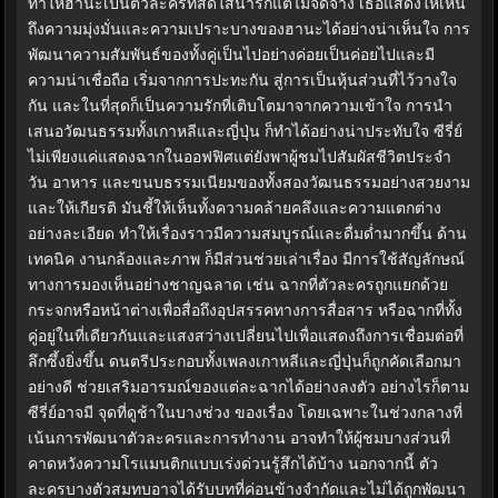
ทำให้ฮานะเป็นตัวละครที่สดใสน่ารักแต่ไม่จืดจาง เธอแสดงให้เห็น
ถึงความมุ่งมั่นและความเปราะบางของฮานะได้อย่างน่าเห็นใจ การ
พัฒนาความสัมพันธ์ของทั้งคู่เป็นไปอย่างค่อยเป็นค่อยไปและมี
ความน่าเชื่อถือ เริ่มจากการปะทะกัน สู่การเป็นหุ้นส่วนที่ไว้วางใจ
กัน และในที่สุดก็เป็นความรักที่เติบโตมาจากความเข้าใจ การนำ
เสนอวัฒนธรรมทั้งเกาหลีและญี่ปุ่น ก็ทำได้อย่างน่าประทับใจ ซีรี่ย์
ไม่เพียงแค่แสดงฉากในออฟฟิศแต่ยังพาผู้ชมไปสัมผัสชีวิตประจำ
วัน อาหาร และขนบธรรมเนียมของทั้งสองวัฒนธรรมอย่างสวยงาม
และให้เกียรติ มันชี้ให้เห็นทั้งความคล้ายคลึงและความแตกต่าง
อย่างละเอียด ทำให้เรื่องราวมีความสมบูรณ์และดื่มด่ำมากขึ้น ด้าน
เทคนิค งานกล้องและภาพ ก็มีส่วนช่วยเล่าเรื่อง มีการใช้สัญลักษณ์
ทางการมองเห็นอย่างชาญฉลาด เช่น ฉากที่ตัวละครถูกแยกด้วย
กระจกหรือหน้าต่างเพื่อสื่อถึงอุปสรรคทางการสื่อสาร หรือฉากที่ทั้ง
คู่อยู่ในที่เดียวกันและแสงสว่างเปลี่ยนไปเพื่อแสดงถึงการเชื่อมต่อที่
ลึกซึ้งยิ่งขึ้น ดนตรีประกอบทั้งเพลงเกาหลีและญี่ปุ่นก็ถูกคัดเลือกมา
อย่างดี ช่วยเสริมอารมณ์ของแต่ละฉากได้อย่างลงตัว อย่างไรก็ตาม
ซีรี่ย์อาจมี จุดที่ดูช้าในบางช่วง ของเรื่อง โดยเฉพาะในช่วงกลางที่
เน้นการพัฒนาตัวละครและการทำงาน อาจทำให้ผู้ชมบางส่วนที่
คาดหวังความโรแมนติกแบบเร่งด่วนรู้สึกได้บ้าง นอกจากนี้ ตัว
ละครบางตัวสมทบอาจได้รับบทที่ค่อนข้างจำกัดและไม่ได้ถูกพัฒนา