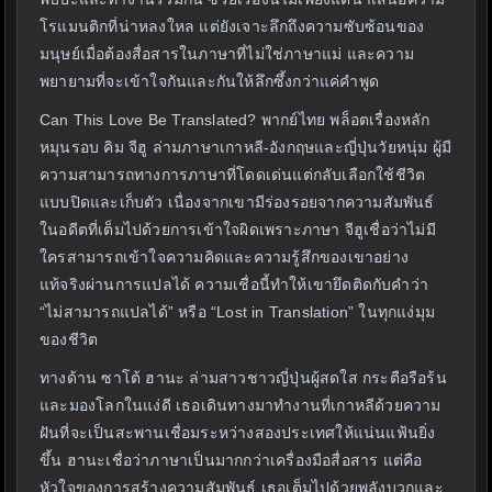
โรแมนติกที่น่าหลงใหล แต่ยังเจาะลึกถึงความซับซ้อนของ
มนุษย์เมื่อต้องสื่อสารในภาษาที่ไม่ใช่ภาษาแม่ และความ
พยายามที่จะเข้าใจกันและกันให้ลึกซึ้งกว่าแค่คำพูด
Can This Love Be Translated? พากย์ไทย พล็อตเรื่องหลัก
หมุนรอบ คิม จีฮู ล่ามภาษาเกาหลี-อังกฤษและญี่ปุ่นวัยหนุ่ม ผู้มี
ความสามารถทางการภาษาที่โดดเด่นแต่กลับเลือกใช้ชีวิต
แบบปิดและเก็บตัว เนื่องจากเขามีร่องรอยจากความสัมพันธ์
ในอดีตที่เต็มไปด้วยการเข้าใจผิดเพราะภาษา จีฮูเชื่อว่าไม่มี
ใครสามารถเข้าใจความคิดและความรู้สึกของเขาอย่าง
แท้จริงผ่านการแปลได้ ความเชื่อนี้ทำให้เขายึดติดกับคำว่า
“ไม่สามารถแปลได้” หรือ “Lost in Translation” ในทุกแง่มุม
ของชีวิต
ทางด้าน ซาโต้ ฮานะ ล่ามสาวชาวญี่ปุ่นผู้สดใส กระตือรือร้น
และมองโลกในแง่ดี เธอเดินทางมาทำงานที่เกาหลีด้วยความ
ฝันที่จะเป็นสะพานเชื่อมระหว่างสองประเทศให้แน่นแฟ้นยิ่ง
ขึ้น ฮานะเชื่อว่าภาษาเป็นมากกว่าเครื่องมือสื่อสาร แต่คือ
หัวใจของการสร้างความสัมพันธ์ เธอเต็มไปด้วยพลังบวกและ