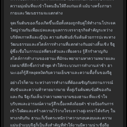
ความมุ่งมั่นที่จะเข้าใจคนอื่นให้ถึงแก่นแท้ แม้บางครั้งภาษา
กายและวัฒนธรรมจะแตกต่าง
จุดเริ่มต้นของเรื่องเกิดขึ้นเมื่อทั้งสองถูกจับคู่ให้ทำงานโปรเจค
ใหญ่ร่วมกันเพื่อแปลและดูแลการเจรจาธุรกิจสำคัญระหว่าง
บริษัทเกาหลีและญี่ปุ่น ความสัมพันธ์เริ่มต้นด้วยการปะทะทาง
วัฒนธรรมและสไตล์การทำงานที่แตกต่างกันอย่างสิ้นเชิง จีฮู
ผู้ซึ่งเชื่อในการแปลที่ตรงตัวและเที่ยงตรง รู้สึกรำคาญกับ
สไตล์การทำงานของฮานะที่มักจะพยายามหาความหมายและ
เจตนาที่ลึกซึ้งกว่าคำพูด ทำให้กระบวนการทำงานล่าช้า ฮา
นะเองก็รู้สึกหงุดหงิดกับความเย็นชาและความดื้อรั้นของจีฮู
อย่างไรก็ตาม ระหว่างการทำงานที่ต้องเผชิญกับสถานการณ์
คับขันและความท้าทายมากมาย ทั้งคู่เริ่มค้นพบข้อดีของกัน
และกัน จีฮูเริ่มเห็นว่าความพยายามของฮานะที่จะเข้าใจ
บริบทและอารมณ์ความรู้สึกเบื้องหลังถ้อยคำ ช่วยป้องกันการ
เข้าใจผิดและสร้างความไว้วางใจระหว่างคู่เจรจาได้จริงๆ ใน
ทางกลับกัน ฮานะก็เริ่มตระหนักว่าความรอบคอบและความ
แม่นยำแบบจีฮูก็เป็นสิ่งสำคัญที่ทำให้งานมีความน่าเชื่อถือ