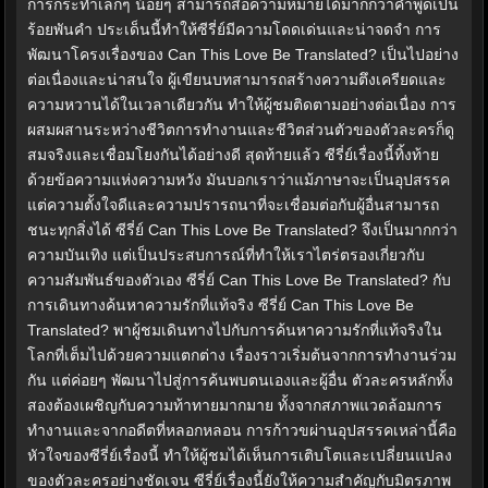
การกระทำเล็กๆ น้อยๆ สามารถสื่อความหมายได้มากกว่าคำพูดเป็น
ร้อยพันคำ ประเด็นนี้ทำให้ซีรี่ย์มีความโดดเด่นและน่าจดจำ การ
พัฒนาโครงเรื่องของ Can This Love Be Translated? เป็นไปอย่าง
ต่อเนื่องและน่าสนใจ ผู้เขียนบทสามารถสร้างความตึงเครียดและ
ความหวานได้ในเวลาเดียวกัน ทำให้ผู้ชมติดตามอย่างต่อเนื่อง การ
ผสมผสานระหว่างชีวิตการทำงานและชีวิตส่วนตัวของตัวละครก็ดู
สมจริงและเชื่อมโยงกันได้อย่างดี สุดท้ายแล้ว ซีรี่ย์เรื่องนี้ทิ้งท้าย
ด้วยข้อความแห่งความหวัง มันบอกเราว่าแม้ภาษาจะเป็นอุปสรรค
แต่ความตั้งใจดีและความปรารถนาที่จะเชื่อมต่อกับผู้อื่นสามารถ
ชนะทุกสิ่งได้ ซีรี่ย์ Can This Love Be Translated? จึงเป็นมากกว่า
ความบันเทิง แต่เป็นประสบการณ์ที่ทำให้เราไตร่ตรองเกี่ยวกับ
ความสัมพันธ์ของตัวเอง ซีรี่ย์ Can This Love Be Translated? กับ
การเดินทางค้นหาความรักที่แท้จริง ซีรี่ย์ Can This Love Be
Translated? พาผู้ชมเดินทางไปกับการค้นหาความรักที่แท้จริงใน
โลกที่เต็มไปด้วยความแตกต่าง เรื่องราวเริ่มต้นจากการทำงานร่วม
กัน แต่ค่อยๆ พัฒนาไปสู่การค้นพบตนเองและผู้อื่น ตัวละครหลักทั้ง
สองต้องเผชิญกับความท้าทายมากมาย ทั้งจากสภาพแวดล้อมการ
ทำงานและจากอดีตที่หลอกหลอน การก้าวขผ่านอุปสรรคเหล่านี้คือ
หัวใจของซีรี่ย์เรื่องนี้ ทำให้ผู้ชมได้เห็นการเติบโตและเปลี่ยนแปลง
ของตัวละครอย่างชัดเจน ซีรี่ย์เรื่องนี้ยังให้ความสำคัญกับมิตรภาพ