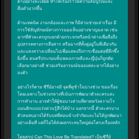
ต่างอย่างละเอียด ทำให้เรื่องราวมีความสมบูรณ์และ
ดื่มด่ำมากขึ้น

ด้านเทคนิค งานกล้องและภาพ ก็มีส่วนช่วยเล่าเรื่อง มี
การใช้สัญลักษณ์ทางการมองเห็นอย่างชาญฉลาด เช่น 
ฉากที่ตัวละครถูกแยกด้วยกระจกหรือหน้าต่างเพื่อสื่อถึง
อุปสรรคทางการสื่อสาร หรือฉากที่ทั้งคู่อยู่ในที่เดียวกัน
และแสงสว่างเปลี่ยนไปเพื่อแสดงถึงการเชื่อมต่อที่ลึกซึ้ง
ยิ่งขึ้น ดนตรีประกอบทั้งเพลงเกาหลีและญี่ปุ่นก็ถูกคัด
เลือกมาอย่างดี ช่วยเสริมอารมณ์ของแต่ละฉากได้อย่าง
ลงตัว

อย่างไรก็ตาม ซีรี่ย์อาจมี จุดที่ดูช้าในบางช่วง ของเรื่อง 
โดยเฉพาะในช่วงกลางที่เน้นการพัฒนาตัวละครและ
การทำงาน อาจทำให้ผู้ชมบางส่วนที่คาดหวังความโร
แมนติกแบบเร่งด่วนรู้สึกได้บ้าง นอกจากนี้ ตัวละครบาง
ตัวสมทบอาจได้รับบทที่ค่อนข้างจำกัดและไม่ได้ถูกพัฒนา
อย่างเต็มที่ แต่ก็ไม่ได้ส่งผลกระทบใหญ่ต่อโครงเรื่องหลัก

โดยสรุป Can This Love Be Translated? เป็นซีรี่ย์