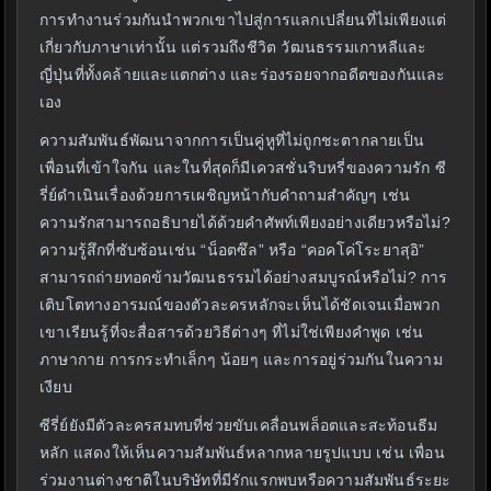
การทำงานร่วมกันนำพวกเขาไปสู่การแลกเปลี่ยนที่ไม่เพียงแต่
เกี่ยวกับภาษาเท่านั้น แต่รวมถึงชีวิต วัฒนธรรมเกาหลีและ
ญี่ปุ่นที่ทั้งคล้ายและแตกต่าง และร่องรอยจากอดีตของกันและ
เอง
ความสัมพันธ์พัฒนาจากการเป็นคู่หูที่ไม่ถูกชะตากลายเป็น
เพื่อนที่เข้าใจกัน และในที่สุดก็มีเควสชั่นริบหรี่ของความรัก ซี
รี่ย์ดำเนินเรื่องด้วยการเผชิญหน้ากับคำถามสำคัญๆ เช่น
ความรักสามารถอธิบายได้ด้วยคำศัพท์เพียงอย่างเดียวหรือไม่?
ความรู้สึกที่ซับซ้อนเช่น “น็อตซึล” หรือ “คอคโค่โระยาสุอิ”
สามารถถ่ายทอดข้ามวัฒนธรรมได้อย่างสมบูรณ์หรือไม่? การ
เติบโตทางอารมณ์ของตัวละครหลักจะเห็นได้ชัดเจนเมื่อพวก
เขาเรียนรู้ที่จะสื่อสารด้วยวิธีต่างๆ ที่ไม่ใช่เพียงคำพูด เช่น
ภาษากาย การกระทำเล็กๆ น้อยๆ และการอยู่ร่วมกันในความ
เงียบ
ซีรี่ย์ยังมีตัวละครสมทบที่ช่วยขับเคลื่อนพล็อตและสะท้อนธีม
หลัก แสดงให้เห็นความสัมพันธ์หลากหลายรูปแบบ เช่น เพื่อน
ร่วมงานต่างชาติในบริษัทที่มีรักแรกพบหรือความสัมพันธ์ระยะ