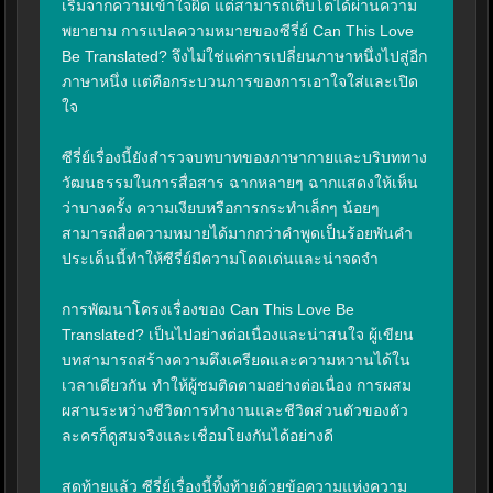
เริ่มจากความเข้าใจผิด แต่สามารถเติบโตได้ผ่านความ
พยายาม การแปลความหมายของซีรี่ย์ Can This Love 
Be Translated? จึงไม่ใช่แค่การเปลี่ยนภาษาหนึ่งไปสู่อีก
ภาษาหนึ่ง แต่คือกระบวนการของการเอาใจใส่และเปิด
ใจ

ซีรี่ย์เรื่องนี้ยังสำรวจบทบาทของภาษากายและบริบททาง
วัฒนธรรมในการสื่อสาร ฉากหลายๆ ฉากแสดงให้เห็น
ว่าบางครั้ง ความเงียบหรือการกระทำเล็กๆ น้อยๆ 
สามารถสื่อความหมายได้มากกว่าคำพูดเป็นร้อยพันคำ 
ประเด็นนี้ทำให้ซีรี่ย์มีความโดดเด่นและน่าจดจำ

การพัฒนาโครงเรื่องของ Can This Love Be 
Translated? เป็นไปอย่างต่อเนื่องและน่าสนใจ ผู้เขียน
บทสามารถสร้างความตึงเครียดและความหวานได้ใน
เวลาเดียวกัน ทำให้ผู้ชมติดตามอย่างต่อเนื่อง การผสม
ผสานระหว่างชีวิตการทำงานและชีวิตส่วนตัวของตัว
ละครก็ดูสมจริงและเชื่อมโยงกันได้อย่างดี

สุดท้ายแล้ว ซีรี่ย์เรื่องนี้ทิ้งท้ายด้วยข้อความแห่งความ