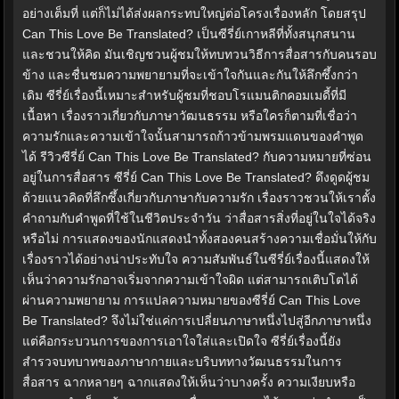
อย่างเต็มที่ แต่ก็ไม่ได้ส่งผลกระทบใหญ่ต่อโครงเรื่องหลัก โดยสรุป
Can This Love Be Translated? เป็นซีรี่ย์เกาหลีที่ทั้งสนุกสนาน
และชวนให้คิด มันเชิญชวนผู้ชมให้ทบทวนวิธีการสื่อสารกับคนรอบ
ข้าง และชื่นชมความพยายามที่จะเข้าใจกันและกันให้ลึกซึ้งกว่า
เดิม ซีรี่ย์เรื่องนี้เหมาะสำหรับผู้ชมที่ชอบโรแมนติกคอมเมดี้ที่มี
เนื้อหา เรื่องราวเกี่ยวกับภาษาวัฒนธรรม หรือใครก็ตามที่เชื่อว่า
ความรักและความเข้าใจนั้นสามารถก้าวข้ามพรมแดนของคำพูด
ได้ รีวิวซีรี่ย์ Can This Love Be Translated? กับความหมายที่ซ่อน
อยู่ในการสื่อสาร ซีรี่ย์ Can This Love Be Translated? ดึงดูดผู้ชม
ด้วยแนวคิดที่ลึกซึ้งเกี่ยวกับภาษากับความรัก เรื่องราวชวนให้เราตั้ง
คำถามกับคำพูดที่ใช้ในชีวิตประจำวัน ว่าสื่อสารสิ่งที่อยู่ในใจได้จริง
หรือไม่ การแสดงของนักแสดงนำทั้งสองคนสร้างความเชื่อมั่นให้กับ
เรื่องราวได้อย่างน่าประทับใจ ความสัมพันธ์ในซีรี่ย์เรื่องนี้แสดงให้
เห็นว่าความรักอาจเริ่มจากความเข้าใจผิด แต่สามารถเติบโตได้
ผ่านความพยายาม การแปลความหมายของซีรี่ย์ Can This Love
Be Translated? จึงไม่ใช่แค่การเปลี่ยนภาษาหนึ่งไปสู่อีกภาษาหนึ่ง
แต่คือกระบวนการของการเอาใจใส่และเปิดใจ ซีรี่ย์เรื่องนี้ยัง
สำรวจบทบาทของภาษากายและบริบททางวัฒนธรรมในการ
สื่อสาร ฉากหลายๆ ฉากแสดงให้เห็นว่าบางครั้ง ความเงียบหรือ