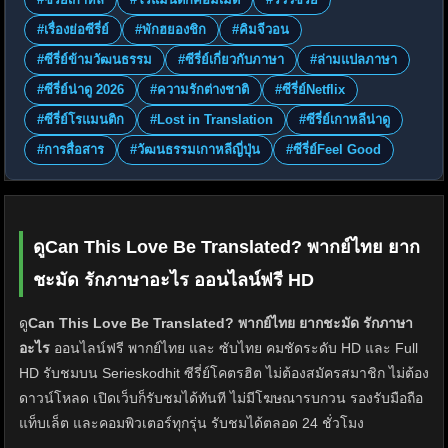
#เรื่องย่อซีรี่ย์
#พักฮยองชิก
#คิมจีวอน
#ซีรี่ย์ข้ามวัฒนธรรม
#ซีรี่ย์เกี่ยวกับภาษา
#ล่ามแปลภาษา
#ซีรี่ย์น่าดู 2026
#ความรักต่างชาติ
#ซีรี่ย์Netflix
#ซีรี่ย์โรแมนติก
#Lost in Translation
#ซีรี่ย์เกาหลีน่าดู
#การสื่อสาร
#วัฒนธรรมเกาหลีญี่ปุ่น
#ซีรี่ย์Feel Good
ดูCan This Love Be Translated? พากย์ไทย ยาก
ชะมัด รักภาษาอะไร ออนไลน์ฟรี HD
ดู
Can This Love Be Translated? พากย์ไทย ยากชะมัด รักภาษา
อะไร
ออนไลน์ฟรี พากย์ไทย และ ซับไทย คมชัดระดับ HD และ Full
HD รับชมบน Serieskodhit ซีรี่ย์โคตรฮิต ไม่ต้องสมัครสมาชิก ไม่ต้อง
ดาวน์โหลด เปิดเว็บก็รับชมได้ทันที ไม่มีโฆษณารบกวน รองรับมือถือ
แท็บเล็ต และคอมพิวเตอร์ทุกรุ่น รับชมได้ตลอด 24 ชั่วโมง