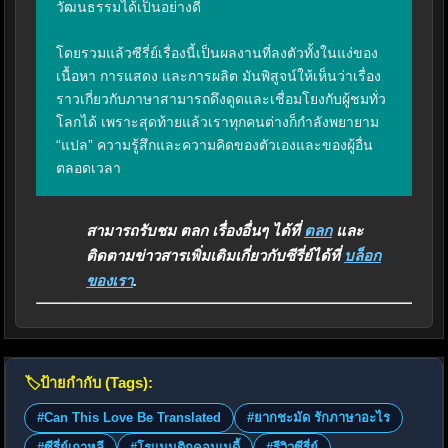
วัฒนธรรมได้เป็นอย่างดี

โดยรวมแล้วซีรี่ย์เรื่องนี้เป็นผลงานที่ลงตัวทั้งในแง่ของ
เนื้อหา การแสดง และการผลิต มันพิสูจน์ให้เห็นว่าเรื่อง
ราวเกี่ยวกับภาษาสามารถดึงดูดและเชื่อมโยงกับผู้ชมทั่ว
โลกได้ เพราะสุดท้ายแล้วเราทุกคนต่างก็กำลังพยายาม 
“แปล” ความรู้สึกและความคิดของตัวเองและของผู้อื่น
ตลอดเวลา
สามารถรับชม ตลก เรื่องอื่นๆ ได้ที่
ตลก
และ
ติดตามข่าวสารเพิ่มเติมเกี่ยวกับซีรี่ย์ได้ที่
บล็อก
ของเรา
.
🏷️
ป้ายกำกับ (Tags):
#Can This Love Be Translated
#ยากชะมัด รักภาษาอะไร
#ซีรี่ย์เกาหลี
#โรแมนติกคอมเมดี้
#รีวิวซีรี่ย์