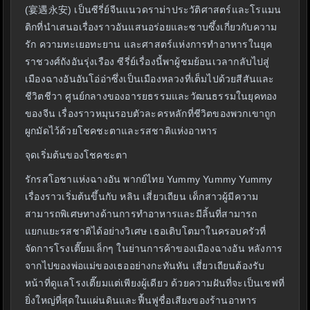
(宴遇永安) เป็นซีรี่ย์จีนแนวดราม่าประวัติศาสตร์และโรแมน
ติกที่นำเสนอเรื่องราวอันแสนอร่อยและซาบซึ้งเกี่ยวกับความ
รัก ความทะเยอทะยาน และศาสตร์แห่งการทำอาหารในยุค
ราชวงศ์ถังอันรุ่งเรือง ซีรี่ย์เรื่องนี้พาผู้ชมย้อนเวลากลับไปสู่
เมืองฉางอันอันโอ่อ่าซึ่งเป็นเมืองหลวงที่เต็มไปด้วยสีสันและ
ชีวิตชีวา ศูนย์กลางของอารยธรรมและวัฒนธรรมในยุคทอง
ของจีน เรื่องราวหมุนรอบตัวละครหลักที่ชีวิตของพวกเขาถูก
ผูกมัดไว้ด้วยโชคชะตาและรสชาติแห่งอาหาร
จุดเริ่มต้นของโชคชะตา
รักรสโอชาแห่งฉางอัน พากย์ไทย Yummy Yummy Yummy
เรื่องราวเริ่มต้นขึ้นกับ หลิน เสี่ยวเถียน เด็กสาวผู้มีความ
สามารถพิเศษทางด้านการทำอาหารและมีลิ้นที่สามารถ
แยกแยะรสชาติได้อย่างวิเศษ เธอเติบโตมาในครอบครัวที่
จัดการโรงเตี๊ยมเล็กๆ ในย่านการค้าของเมืองฉางอัน หลังการ
จากไปของพ่อแม่ของเธออย่างกะทันหัน เสี่ยวเถียนต้องรับ
หน้าที่ดูแลโรงเตี๊ยมแต่เพียงผู้เดียว ด้วยความฝันที่จะเป็นเชฟที่
ยิ่งใหญ่ที่สุดในแผ่นดินและฟื้นฟูชื่อเสียงของร้านอาหาร