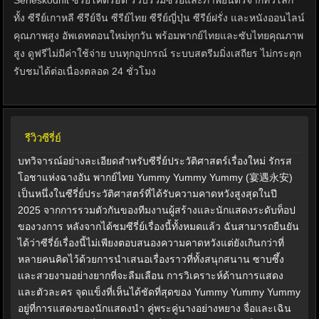
Serieskodhit ซีรี่ย์โคตรฮิต รวบรวมซีรีย์และภาพยนตร์จากทั่วโลก
ทั้ง ซีรีย์เกาหลี ซีรีย์จีน ซีรีย์ไทย ซีรีย์ญี่ปุ่น ซีรีย์ฝรั่ง และหนังออนไลน์
คุณภาพสูง อัพเดทตอนใหม่ทุกวัน พร้อมพากย์ไทยและซับไทยคุณภาพ
สูง ดูฟรีไม่มีค่าใช้จ่าย บนทุกอุปกรณ์ ระบบสตรีมมิ่งเสถียร ไม่กระตุก
รับชมได้ต่อเนื่องตลอด 24 ชั่วโมง
รีวิวซีรี่ย์
บทวิจารณ์อย่างละเอียดสำหรับซีรี่ย์ประวัติศาสตร์เรื่องใหม่ รักรส
โอชาแห่งฉางอัน พากย์ไทย Yummy Yummy Yummy (宴遇永安)
เป็นหนึ่งในซีรี่ย์ประวัติศาสตร์ที่ได้รับความคาดหวังสูงสุดในปี
2025 จากการรวมตัวกันของทีมงานผู้สร้างและนักแสดงระดับท็อป
ของวงการ หลังจากได้ชมซีรี่ย์เรื่องนี้ทั้งหมดแล้ว ฉันสามารถยืนยัน
ได้ว่าซีรี่ย์เรื่องนี้ไม่เพียงตอบสนองความคาดหวังแต่ยังเกินกว่าที่
หลายคนคิดไว้ด้วยการนำเสนอเรื่องราวที่ทั้งสนุกสนาน ซาบซึ้ง
และสวยงามอย่างยากที่จะลืมเลือน การวิเคราะห์ด้านการแสดง
และตัวละคร จุดแข็งที่เห็นได้ชัดที่สุดของ Yummy Yummy Yummy
อยู่ที่การแสดงของนักแสดงนำ คู่พระคู่นางอย่างหยาง จื่อและเฉิน