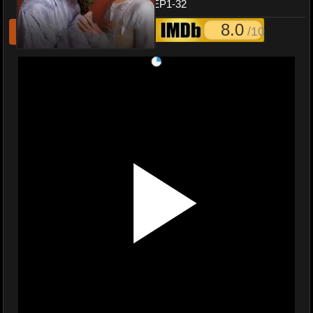
Yummy Yummy Yummy EP1-32
8.0
/10
รีเฟชหนังไม่เล่น
แจ้งหนังเสีย