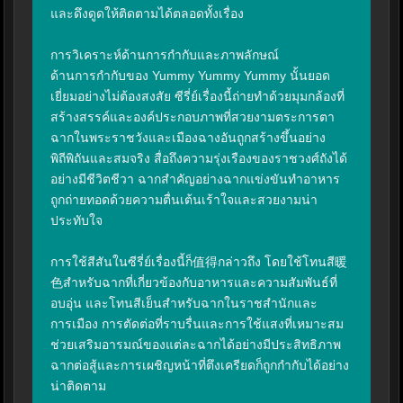
และดึงดูดให้ติดตามได้ตลอดทั้งเรื่อง

การวิเคราะห์ด้านการกำกับและภาพลักษณ์

ด้านการกำกับของ Yummy Yummy Yummy นั้นยอด
เยี่ยมอย่างไม่ต้องสงสัย ซีรี่ย์เรื่องนี้ถ่ายทำด้วยมุมกล้องที่
สร้างสรรค์และองค์ประกอบภาพที่สวยงามตระการตา 
ฉากในพระราชวังและเมืองฉางอันถูกสร้างขึ้นอย่าง
พิถีพิถันและสมจริง สื่อถึงความรุ่งเรืองของราชวงศ์ถังได้
อย่างมีชีวิตชีวา ฉากสำคัญอย่างฉากแข่งขันทำอาหาร
ถูกถ่ายทอดด้วยความตื่นเต้นเร้าใจและสวยงามน่า
ประทับใจ

การใช้สีสันในซีรี่ย์เรื่องนี้ก็值得กล่าวถึง โดยใช้โทนสี暖
色สำหรับฉากที่เกี่ยวข้องกับอาหารและความสัมพันธ์ที่
อบอุ่น และโทนสีเย็นสำหรับฉากในราชสำนักและ
การเมือง การตัดต่อที่ราบรื่นและการใช้แสงที่เหมาะสม
ช่วยเสริมอารมณ์ของแต่ละฉากได้อย่างมีประสิทธิภาพ 
ฉากต่อสู้และการเผชิญหน้าที่ตึงเครียดก็ถูกกำกับได้อย่าง
น่าติดตาม
