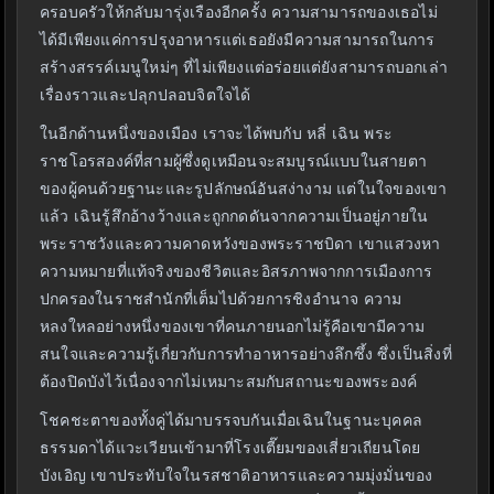
ครอบครัวให้กลับมารุ่งเรืองอีกครั้ง ความสามารถของเธอไม่
ได้มีเพียงแค่การปรุงอาหารแต่เธอยังมีความสามารถในการ
สร้างสรรค์เมนูใหม่ๆ ที่ไม่เพียงแต่อร่อยแต่ยังสามารถบอกเล่า
เรื่องราวและปลุกปลอบจิตใจได้
ในอีกด้านหนึ่งของเมือง เราจะได้พบกับ หลี่ เฉิน พระ
ราชโอรสองค์ที่สามผู้ซึ่งดูเหมือนจะสมบูรณ์แบบในสายตา
ของผู้คนด้วยฐานะและรูปลักษณ์อันสง่างาม แต่ในใจของเขา
แล้ว เฉินรู้สึกอ้างว้างและถูกกดดันจากความเป็นอยู่ภายใน
พระราชวังและความคาดหวังของพระราชบิดา เขาแสวงหา
ความหมายที่แท้จริงของชีวิตและอิสรภาพจากการเมืองการ
ปกครองในราชสำนักที่เต็มไปด้วยการชิงอำนาจ ความ
หลงใหลอย่างหนึ่งของเขาที่คนภายนอกไม่รู้คือเขามีความ
สนใจและความรู้เกี่ยวกับการทำอาหารอย่างลึกซึ้ง ซึ่งเป็นสิ่งที่
ต้องปิดบังไว้เนื่องจากไม่เหมาะสมกับสถานะของพระองค์
โชคชะตาของทั้งคู่ได้มาบรรจบกันเมื่อเฉินในฐานะบุคคล
ธรรมดาได้แวะเวียนเข้ามาที่โรงเตี๊ยมของเสี่ยวเถียนโดย
บังเอิญ เขาประทับใจในรสชาติอาหารและความมุ่งมั่นของ