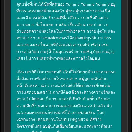
จุดแข็งที่เห็นได้ชัดที่สุดของ Yummy Yummy Yummy อยู่
ที่การแสดงของนักแสดงนำ คู่พระคู่นางอย่างหยาง จื่อ
และเฉิน เหว่ย์ถิงสร้างเคมีที่ลุ่มลึกและน่าเชื่อถืออย่าง
มาก หยาง จื่อในบทบาทหลิน เสี่ยวเถียน เธอสามารถ
ถ่ายทอดความหลงใหลในการทำอาหาร ความมุ่งมั่น และ
ความเปราะบางของตัวละครได้อย่างสมบูรณ์แบบ การ
แสดงของเธอในฉากที่ต้องแสดงอารมณ์ซับซ้อน เช่น 
การต่อสู้กับความรู้สึกไม่คู่ควรหรือการเผชิญกับความสูญ
เสีย เป็นการแสดงที่ทรงพลังและตราตรึงใจผู้ชม

เฉิน เหว่ย์ถิงในบทบาทหลี่ เฉินก็ไม่น้อยหน้า เขาสามารถ
สื่อถึงความขัดแย้งภายในของเจ้าชายผู้ถูกกดดันด้วย
หน้าที่และความปรารถนาส่วนตัวได้อย่างละเอียดอ่อน 
การแสดงของเขาในฉากที่ต้องเลือกระหว่างความรักและ
ความรับผิดชอบเป็นการแสดงที่เต็มไปด้วยชั้นเชิงและ
ความลึกซึ้ง นอกจากการแสดงของนักแสดงนำแล้ว นัก
แสดงสมทบทุกคนก็ทำหน้าที่ได้อย่างยอดเยี่ยม โดย
เฉพาะจาง เหวินหยวนในบทบาทซู หยวน ที่สร้าง
มิตรภาพที่แสนอบอุ่นกับเสี่ยวเถียนและแสดงการพัฒนา