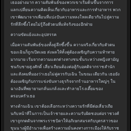
เธออย่างมาก ความสัมพันธ์ของพวกเขาเริ่มต้นขึ้นจากการ
แลกเปลี่ยนความคิดเห็นเกี่ยวกับอาหารและการทำอาหาร พวก
เขาพัฒนาจากเพื่อนที่แบ่งปันความหลงใหลเดียวกันไปสู่ความ
รักที่ลึกซึ้งโดยไม่รู้ถึงตัวตนที่แท้จริงของอีกฝ่าย
ความขัดแย้งและอุปสรรค
เมื่อความสัมพันธ์ของทั้งคู่ลึกซึ้งขึ้น ความจริงเกี่ยวกับตัวตน
ของเฉินก็ถูกเปิดเผย ส่งผลให้ทั้งคู่ต้องเผชิญกับความท้าทาย
มากมาย เริ่มจากความแตกต่างทางชนชั้นระหว่างหญิงสามัญ
ชนกับชายสูงศักดิ์ เสี่ยวเถียนต้องต่อสู้กับอคติจากราชสำนัก
และสังคมที่มองว่าเธอไม่คู่ควรกับเฉิน ในขณะเดียวกัน เธอยัง
ต้องเผชิญกับการแข่งขันทางธุรกิจจากร้านอาหารใหญ่ๆ ใน
ฉางอันที่พยายามกลั่นแกล้งและทำลายโรงเตี๊ยมของ
ครอบครัวเธอ
ทางด้านเฉิน เขาต้องเลือกระหว่างความรักที่มีต่อเสี่ยวเถีย
นกับหน้าที่ในการเป็นเจ้าชายและความรับผิดชอบต่อราชวงศ์
เขาถูกกดดันจากพระราชบิดาให้อภิเษกสมรสกับบุตรสาวของ
ขุนนางผู้มีอำนาจเพื่อสร้างความมั่นคงทางการเมืองให้กับราช