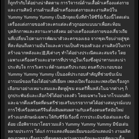
ก็ถูกกำกับได้อย่างน่าติดตาม การวิจารณ์ด้านเสื้อผ้าเครื่องแต่งกาย
และงานศิลป์ งานด้านเสื้อผ้าเครื่องแต่งกายและงานศิลป์ใน
Yummy Yummy Yummy เป็นอีกจุดแข็งที่ทำให้ซีรี่ย์เรื่องนี้โดดเด่น
เครื่องแต่งกายของตัวละครแต่ละตัวถูกออกแบบมาเพื่อสะท้อน
บุคลิกภาพและสถานะทางสังคม อย่างเครื่องแต่งกายของเสี่ยวเถีย
นที่เปลี่ยนไปตามการพัฒนาตัวละครของเธอ จากชุดเรียบง่ายสู่ชุด
ที่สะท้อนถึงความมั่นใจและความเป็นตัวของตัวเอง งานศิลป์ในการ
สร้างฉากหลังและ道具ต่างๆ ทำได้อย่างประณีตและสมจริง โดย
เฉพาะเครื่องครัวและอาหารที่ปรากฏในเรื่องซึ่งดูน่าทานและน่า
ประทับใจ การวิเคราะห์ด้านดนตรีประกอบ ดนตรีประกอบของ
Yummy Yummy Yummy เป็นองค์ประกอบสำคัญที่ช่วยขับเน้น
อารมณ์ของเรื่องได้อย่างดีเยี่ยm เพลงเปิดเรื่องและเพลงปิดเรื่องถูก
เลือกมาอย่างเหมาะสมและติดหูผู้ชม ดนตรีพื้นหลังในฉากต่างๆ ก็
ถูกประพันธ์และเลือกใช้ได้อย่างลงตัว โดยเฉพาะในฉากโรแมนติก
และฉากตึงเครียดที่ดนตรีช่วยเสริมบรรยากาศได้อย่างสมบูรณ์แบบ
การใช้เครื่องดนตรีจีนดั้งเดิมผสมผสานกับเครื่องดนตรีสมัยใหม่
สร้างเอกลักษณ์เฉพาะให้กับซีรี่ย์เรื่องนี้ การประเมินข้อเด่นและข้อ
ด้อย เมื่อพิจารณาโดยรวมแล้ว Yummy Yummy Yummy มีข้อเด่น
หลายประการ ได้แก่ การแสดงที่ยอดเยี่ยมของนักแสดงนำ งานผลิต
คุณภาพสูง เรื่องราวที่สมดุลระหว่างความรักและการพัฒนาเนื้อ