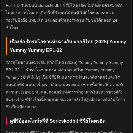
Full HD รับชมบน Serieskodhit ซีรี่ย์โคตรฮิต ไม่ต้องสมัครสมาชิก
ไม่ต้องดาวน์โหลด เปิดเว็บก็รับชมได้ทันที ไม่มีโฆษณารบกวน
รองรับมือถือ แท็บเล็ต และคอมพิวเตอร์ทุกรุ่น รับชมได้ตลอด 24
ชั่วโมง
เรื่องย่อ รักรสโอชาแห่งฉางอัน พากย์ไทย (2025) Yummy
Yummy Yummy EP1-32
รักรสโอชาแห่งฉางอัน พากย์ไทย (2025) Yummy Yummy Yummy
EP1-32 — รักรสโอชาแห่งฉางอัน พากย์ไทย Yummy Yummy
Yummy (宴遇永安) เป็นซีรี่ย์จีนแนวดราม่าประวัติศาสตร์และโร
แมนติกที่นำเสนอเรื่องราวอันแสนอร่อยและซาบซึ้งเกี่ยวกับความรัก
ความทะเยอทะยาน และศาสตร์แห่งการทำอาหารในยุคราชวงศ์ถัง
อันรุ่งเรือง ซีรี่ย์เรื่องนี้พาผู้ชมย้อนเวลากลับไปสู่เมืองฉางอันอันโอ่อ่า
ซึ่งเป็นเมืองหลวง...
ดูซีรีย์ออนไลน์ฟรีที่ Serieskodhit ซีรี่ย์โคตรฮิต