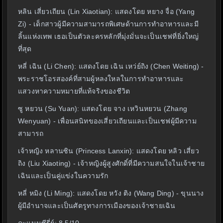
หลิน เสี่ยวเถียน (Lin Xiaotian): แสดงโดย หยาง จื่อ (Yang
Zi) - เด็กสาวผู้มีความสามารถพิเศษด้านการทำอาหารและมี
ลิ้นแห่งเทพ เธอเป็นตัวละครหลักที่มุ่งมั่นจะเป็นเชฟที่ยิ่งใหญ่
ที่สุด
หลี่ เฉิน (Li Chen): แสดงโดย เฉิน เหว่ย์ถิง (Chen Weiting) -
พระราชโอรสองค์ที่สามผู้หลงใหลในการทำอาหารและ
แสวงหาความหมายที่แท้จริงของชีวิต
ซู หยวน (Su Yuan): แสดงโดย จาง เหวินหยวน (Zhang
Wenyuan) - เพื่อนสนิทของเสี่ยวเถียนและเป็นเชฟผู้มีความ
สามารถ
เจ้าหญิง หลานซิน (Princess Lanxin): แสดงโดย หลิว เสี่ยว
ถิง (Liu Xiaoting) - เจ้าหญิงผู้สูงศักดิ์ที่มีความสนใจในเจ้าชาย
เฉินและเป็นคู่แข่งในความรัก
หลี่ หมิง (Li Ming): แสดงโดย หวัง ติง (Wang Ding) - ขุนนาง
ผู้มีอำนาจและเป็นศัตรูทางการเมืองของเจ้าชายเฉิน