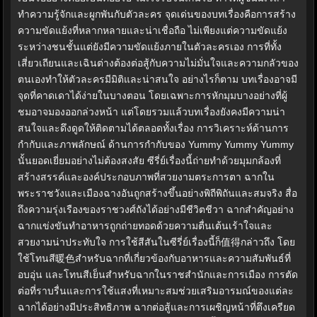
ทำความรู้จักและผูกพันกับตัวละคร จุดเด่นของบทเรื่องคือการสร้าง
ความขัดแย้งที่หลากหลายและน่าเชื่อถือ ไม่เพียงแต่ความขัดแย้ง
ระหว่างชนชั้นแต่ยังมีความขัดแย้งภายในตัวละครเอง การที่ทั้ง
เสี่ยวเถียนและเฉินต่างต้องต่อสู้กับความไม่มั่นใจและความกลัวของ
ตนเองทำให้ตัวละครมีมิติและน่าสนใจ อย่างไรก็ตาม บทเรื่องอาจมี
จุดที่คาดเดาได้ง่ายในบางตอน โดยเฉพาะการหักมุมบางอย่างที่ผู้
ชมอาจมองออกล่วงหน้า แต่โดยรวมแล้วบทเรื่องยังคงมีความน่า
สนใจและดึงดูดให้ติดตามได้ตลอดทั้งเรื่อง การวิเคราะห์ด้านการ
กำกับและภาพลักษณ์ ด้านการกำกับของ Yummy Yummy Yummy
นั้นยอดเยี่ยมอย่างไม่ต้องสงสัย ซีรี่ย์เรื่องนี้ถ่ายทำด้วยมุมกล้องที่
สร้างสรรค์และองค์ประกอบภาพที่สวยงามตระการตา ฉากใน
พระราชวังและเมืองฉางอันถูกสร้างขึ้นอย่างพิถีพิถันและสมจริง สื่อ
ถึงความรุ่งเรืองของราชวงศ์ถังได้อย่างมีชีวิตชีวา ฉากสำคัญอย่าง
ฉากแข่งขันทำอาหารถูกถ่ายทอดด้วยความตื่นเต้นเร้าใจและ
สวยงามน่าประทับใจ การใช้สีสันในซีรี่ย์เรื่องนี้ก็值得กล่าวถึง โดย
ใช้โทนสี暖色สำหรับฉากที่เกี่ยวข้องกับอาหารและความสัมพันธ์ที่
อบอุ่น และโทนสีเย็นสำหรับฉากในราชสำนักและการเมือง การตัด
ต่อที่ราบรื่นและการใช้แสงที่เหมาะสมช่วยเสริมอารมณ์ของแต่ละ
ฉากได้อย่างมีประสิทธิภาพ ฉากต่อสู้และการเผชิญหน้าที่ตึงเครียด