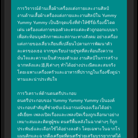
การวิจารณ์ด้านเสื้อผ้าเครื่องแต่งกายและงานศิลป์

งานด้านเสื้อผ้าเครื่องแต่งกายและงานศิลป์ใน Yummy 
Yummy Yummy เป็นอีกจุดแข็งที่ทำให้ซีรี่ย์เรื่องนี้โดด
เด่น เครื่องแต่งกายของตัวละครแต่ละตัวถูกออกแบบมา
เพื่อสะท้อนบุคลิกภาพและสถานะทางสังคม อย่างเครื่อง
แต่งกายของเสี่ยวเถียนที่เปลี่ยนไปตามการพัฒนาตัว
ละครของเธอ จากชุดเรียบง่ายสู่ชุดที่สะท้อนถึงความ
มั่นใจและความเป็นตัวของตัวเอง งานศิลป์ในการสร้าง
ฉากหลังและ道具ต่างๆ ทำได้อย่างประณีตและสมจริง 
โดยเฉพาะเครื่องครัวและอาหารที่ปรากฏในเรื่องซึ่งดูน่า
ทานและน่าประทับใจ

การวิเคราะห์ด้านดนตรีประกอบ

ดนตรีประกอบของ Yummy Yummy Yummy เป็นองค์
ประกอบสำคัญที่ช่วยขับเน้นอารมณ์ของเรื่องได้อย่า
งดีเยี่ยm เพลงเปิดเรื่องและเพลงปิดเรื่องถูกเลือกมาอย่าง
เหมาะสมและติดหูผู้ชม ดนตรีพื้นหลังในฉากต่างๆ ก็ถูก
ประพันธ์และเลือกใช้ได้อย่างลงตัว โดยเฉพาะในฉากโร
แมนติกและฉากตึงเครียดที่ดนตรีช่วยเสริมบรรยากาศได้