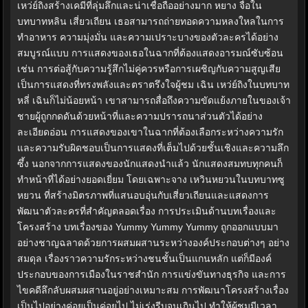
เหว่ย์ถิงสร้างเคมีที่ลุ่มลึกและน่าเชื่อถืออย่างมาก หยาง จื่อใน
บทบาทหลิน เสี่ยวเถียน เธอสามารถถ่ายทอดความหลงใหลในการ
ทำอาหาร ความมุ่งมั่น และความเปราะบางของตัวละครได้อย่าง
สมบูรณ์แบบ การแสดงของเธอในฉากที่ต้องแสดงอารมณ์ซับซ้อน
เช่น การต่อสู้กับความรู้สึกไม่คู่ควรหรือการเผชิญกับความสูญเสีย
เป็นการแสดงที่ทรงพลังและตราตรึงใจผู้ชม เฉิน เหว่ย์ถิงในบทบาท
หลี่ เฉินก็ไม่น้อยหน้า เขาสามารถสื่อถึงความขัดแย้งภายในของเจ้า
ชายผู้ถูกกดดันด้วยหน้าที่และความปรารถนาส่วนตัวได้อย่าง
ละเอียดอ่อน การแสดงของเขาในฉากที่ต้องเลือกระหว่างความรัก
และความรับผิดชอบเป็นการแสดงที่เต็มไปด้วยชั้นเชิงและความลึก
ซึ้ง นอกจากการแสดงของนักแสดงนำแล้ว นักแสดงสมทบทุกคนก็
ทำหน้าที่ได้อย่างยอดเยี่ยม โดยเฉพาะจาง เหวินหยวนในบทบาทซู
หยวน ที่สร้างมิตรภาพที่แสนอบอุ่นกับเสี่ยวเถียนและแสดงการ
พัฒนาตัวละครที่สำคัญตลอดเรื่อง การประเมินด้านบทเรื่องและ
โครงสร้าง บทเรื่องของ Yummy Yummy Yummy ถูกออกแบบมา
อย่างชาญฉลาดด้วยการผสมผสานระหว่างองค์ประกอบต่างๆ อย่าง
สมดุล เรื่องราวความรักระหว่างชนชั้นเป็นแกนหลัก แต่ก็มีองค์
ประกอบของการเมืองในราชสำนัก การแข่งขันทางธุรกิจ และการ
ไขคดีลึกลับผสมผสานอยู่อย่างเหมาะสม การพัฒนาโครงสร้างเรื่อง
เป็นไปอย่างค่อยเป็นค่อยไป ไม่เร่งรีบจนเกินไป ทำให้ผู้ชมมีเวลา