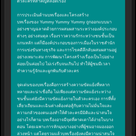
ตัวละครที่สำคัญตลอดเรื่อง

การประเมินด้านบทเรื่องและโครงสร้าง

บทเรื่องของ Yummy Yummy Yummy ถูกออกแบบมา
อย่างชาญฉลาดด้วยการผสมผสานระหว่างองค์ประกอบ
ต่างๆ อย่างสมดุล เรื่องราวความรักระหว่างชนชั้นเป็น
แกนหลัก แต่ก็มีองค์ประกอบของการเมืองในราชสำนัก 
การแข่งขันทางธุรกิจ และการไขคดีลึกลับผสมผสานอยู่
อย่างเหมาะสม การพัฒนาโครงสร้างเรื่องเป็นไปอย่าง
ค่อยเป็นค่อยไป ไม่เร่งรีบจนเกินไป ทำให้ผู้ชมมีเวลา
ทำความรู้จักและผูกพันกับตัวละคร

จุดเด่นของบทเรื่องคือการสร้างความขัดแย้งที่หลาก
หลายและน่าเชื่อถือ ไม่เพียงแต่ความขัดแย้งระหว่าง
ชนชั้นแต่ยังมีความขัดแย้งภายในตัวละครเอง การที่ทั้ง
เสี่ยวเถียนและเฉินต่างต้องต่อสู้กับความไม่มั่นใจและ
ความกลัวของตนเองทำให้ตัวละครมีมิติและน่าสนใจ 
อย่างไรก็ตาม บทเรื่องอาจมีจุดที่คาดเดาได้ง่ายในบาง
ตอน โดยเฉพาะการหักมุมบางอย่างที่ผู้ชมอาจมองออก
ล่วงหน้า แต่โดยรวมแล้วบทเรื่องยังคงมีความน่าสนใจ