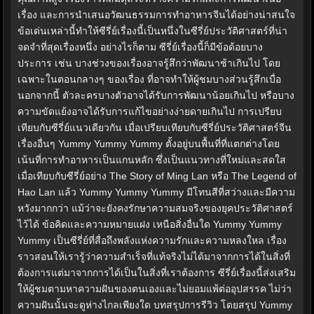
เรื่อง และการนำเสนอวัฒนธรรมการทำอาหารจีนได้อย่างน่าสนใจ
ข้อเด่นเหล่านี้ทำให้ซีรี่ย์เรื่องนี้เป็นหนึ่งในซีรี่ย์ประวัติศาสตร์ที่น่า
จดจำที่สุดเรื่องหนึ่ง อย่างไรก็ตาม ซีรี่ย์เรื่องนี้ก็มีข้อด้อยบาง
ประการ เช่น บางช่วงของเรื่องอาจรู้สึกว่าพัฒนาช้าเกินไป โดย
เฉพาะในตอนกลางๆ ของเรื่อง ที่อาจทำให้ผู้ชมบางส่วนรู้สึกเบื่อ
นอกจากนี้ ตัวละครบางตัวอาจได้รับการพัฒนาน้อยเกินไป หรือบาง
ความขัดแย้งอาจได้รับการแก้ไขอย่างง่ายดายเกินไป การเปรียบ
เทียบกับซีรี่ย์แนวเดียวกัน เมื่อเปรียบเทียบกับซีรี่ย์ประวัติศาสตร์จีน
เรื่องอื่นๆ Yummy Yummy Yummy ตั้งอยู่บนพื้นที่ที่แตกต่างโดย
เน้นที่การทำอาหารเป็นแกนหลัก ซึ่งเป็นแนวทางที่ใหม่และสดใส
เมื่อเทียบกับซีรี่ย์อย่าง The Story of Ming Lan หรือ The Legend of
Hao Lan แล้ว Yummy Yummy Yummy มีโทนสีที่สว่างและมีความ
หวังมากกว่า แม้ว่าจะยังคงรักษาความสมจริงของยุคประวัติศาสตร์
ไว้ได้ ข้อคิดและความหมายแฝง เหนือสิ่งอื่นใด Yummy Yummy
Yummy เป็นซีรี่ย์ที่สื่อถึงพลังแห่งความรักและความหลงใหล เรื่อง
ราวสอนให้เรารู้ว่าความสำเร็จที่แท้จริงไม่ได้มาจากการได้ในสิ่งที่
ต้องการแต่มาจากการได้เป็นในสิ่งที่เราต้องการ ซีรี่ย์เรื่องนี้ส่งเสริม
ให้ผู้ชมตามหาความฝันของตนเองและไม่ยอมแพ้ต่ออุปสรรค ไม่ว่า
ความฝันนั้นจะดูห่างไกลเพียงใด บทสรุปการรีวิว โดยสรุป Yummy