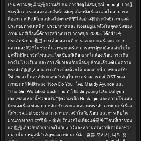
เช่น ความ失望或是ความสับสน อาจยังดูไม่สมบูรณ์ enough บางผู้
ชมรู้สึกว่าเธอแสดงด้วยสีหน้าเดิมๆ เกือบทั้งเรื่อง และไม่สามารถ
สื่ออารมณ์ที่เปลี่ยนแปลงไปตาม情节ได้อย่าง有ประสิทธิภาพ องค์
ประกอบทางเทคนิค: บรรยากาศและ Nostalgia หนึ่งในจุดแข็งของ
ภาพยนตร์เรื่องนี้คือการสร้างบรรยากาศยุค 2000s ได้อย่าง有
ประสิทธิภาพ 通过การเลือกสถานที่ การออกแบบเครื่องแต่งกาย
และเพลง流行ในช่วงนั้น ภาพยนตร์สามารถพาผู้ชมย้อนกลับไปใน
ยุคที่ไม่มีสมาร์ทโฟนและโซเชียลมีเดีย ฉากในห้องเรียน การเดิน
ทางไปโรงเรียน และการเที่ยวเล่นกับเพื่อนๆ ล้วนแล้วแต่เป็นความ
ทรงจำที่很多人สามารถเกี่ยวข้องด้วยได้ นอกจากนี้ ภาพยนตร์ยัง
ใช้ เพลง เป็นองค์ประกอบสำคัญในการสร้างอารมณ์ OST ของ
ภาพยนตร์包括เพลง "Now Do You" โดย Maudy Ayunda และ
"The Girl We Liked Back Then" โดย Jinyoung และ Dahyun
เอง เพลงเหล่านี้ช่วยเสริม到ความรู้สึก Nostalgic และความโรแมน
ติกของเรื่อง ข้อความหลัก: รักแรกและความทรงจำ ภาพยนตร์เรื่อง
นี้สำรวจ主题ของรักแรก ความทรงจำในวัยเรียน และการเติบโต
ผ่านกาลเวลา 对很多人来说 รักแรกไม่เพียงแต่是关于คนที่เราชอบ
แต่也是เกี่ยวกับตัวเราเองในวัยเยาว์และความทรงจำที่เรามีต่อช่วง
เวลานั้น บทพูดที่สำคัญของภาพยนตร์คือ "결혼 축하해, 나의 청