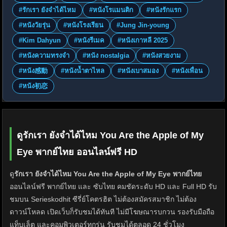
#รักเรา ยังจำได้ไหม
#หนังโรแมนติก
#หนังรักแรก
#หนังวัยรุ่น
#หนังโรงเรียน
#Jung Jin-young
#Kim Dahyun
#หนังรีเมค
#หนังเกาหลี 2025
#หนังความทรงจำ
#หนัง nostalgia
#หนังสวยงาม
#หนัง感動
#หนังน้ำตาไหล
#หนังเบาสมอง
#หนังเพื่อน
#หนัง初恋
ดูรักเรา ยังจำได้ไหม You Are the Apple of My
Eye พากย์ไทย ออนไลน์ฟรี HD
ดู
รักเรา ยังจำได้ไหม You Are the Apple of My Eye พากย์ไทย
ออนไลน์ฟรี พากย์ไทย และ ซับไทย คมชัดระดับ HD และ Full HD รับ
ชมบน Serieskodhit ซีรี่ย์โคตรฮิต ไม่ต้องสมัครสมาชิก ไม่ต้อง
ดาวน์โหลด เปิดเว็บก็รับชมได้ทันที ไม่มีโฆษณารบกวน รองรับมือถือ
แท็บเล็ต และคอมพิวเตอร์ทุกรุ่น รับชมได้ตลอด 24 ชั่วโมง