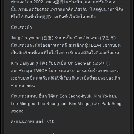
ฟุตบอลโลก 2002, เพลง流行ในช่วงนั้น, และแฟชั่นในยุค
นั้น ภาพยนตร์ยังสอดแทรกแนวคิดเกี่ยวกับ "โลกคู่ขนาน" ที่สิ่ง
ที่ไม่ได้เกิดขึ้นใน現實อาจเกิดขึ้นในอีกโลกหนึ่ง
นักแสดงนำ
Jung Jin-young (진영) รับบทเป็น Goo Jin-woo (구진우):
นักแสดงและนักร้องชาวเกาหลี สมาชิกกลุ่ม B1A4 เขารับบท
เป็นนักเรียนขี้เล่นที่ไม่ใส่ใจการเรียนแต่มีจิตใจดีและซื่อตรง
Kim Dahyun (다현) รับบทเป็น Oh Seon-ah (오선아):
สมาชิกกลุ่ม TWICE ในการแสดงภาพยนตร์ครั้งแรกของเธอ
เธอรับบทเป็นนักเรียน模范ที่เรียนดีและเป็นที่ชอบพอของเด็ก
ชายหลายคน
นักแสดงสมทบ อื่นๆ ได้แก่ Son Jeong-hyuk, Kim Yo-han,
Lee Min-goo, Lee Seung-jun, Kim Min-ju, และ Park Sung-
woong
คะแนนภาพยนตร์: 7/10