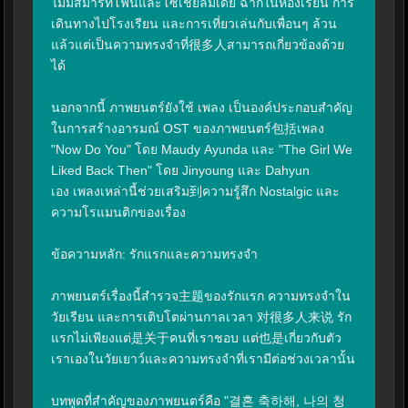
ไม่มีสมาร์ทโฟนและโซเชียลมีเดีย ฉากในห้องเรียน การ
เดินทางไปโรงเรียน และการเที่ยวเล่นกับเพื่อนๆ ล้วน
แล้วแต่เป็นความทรงจำที่很多人สามารถเกี่ยวข้องด้วย
ได้

นอกจากนี้ ภาพยนตร์ยังใช้ เพลง เป็นองค์ประกอบสำคัญ
ในการสร้างอารมณ์ OST ของภาพยนตร์包括เพลง 
"Now Do You" โดย Maudy Ayunda และ "The Girl We 
Liked Back Then" โดย Jinyoung และ Dahyun 
เอง เพลงเหล่านี้ช่วยเสริม到ความรู้สึก Nostalgic และ
ความโรแมนติกของเรื่อง

ข้อความหลัก: รักแรกและความทรงจำ

ภาพยนตร์เรื่องนี้สำรวจ主题ของรักแรก ความทรงจำใน
วัยเรียน และการเติบโตผ่านกาลเวลา 对很多人来说 รัก
แรกไม่เพียงแต่是关于คนที่เราชอบ แต่也是เกี่ยวกับตัว
เราเองในวัยเยาว์และความทรงจำที่เรามีต่อช่วงเวลานั้น

บทพูดที่สำคัญของภาพยนตร์คือ "결혼 축하해, 나의 청