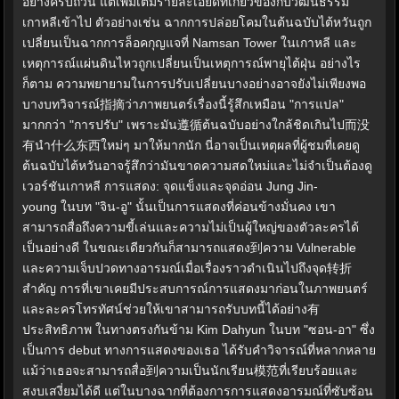
อย่างครบถ้วน แต่เพิ่มเติมรายละเอียดที่เกี่ยวข้องกับวัฒนธรรม
เกาหลีเข้าไป ตัวอย่างเช่น ฉากการปล่อยโคมในต้นฉบับไต้หวันถูก
เปลี่ยนเป็นฉากการล็อคกุญแจที่ Namsan Tower ในเกาหลี และ
เหตุการณ์แผ่นดินไหวถูกเปลี่ยนเป็นเหตุการณ์พายุไต้ฝุ่น อย่างไร
ก็ตาม ความพยายามในการปรับเปลี่ยนบางอย่างอาจยังไม่เพียงพอ
บางบทวิจารณ์指摘ว่าภาพยนตร์เรื่องนี้รู้สึกเหมือน "การแปล"
มากกว่า "การปรับ" เพราะมัน遵循ต้นฉบับอย่างใกล้ชิดเกินไป而没
有นำ什么东西ใหม่ๆ มาให้มากนัก นี่อาจเป็นเหตุผลที่ผู้ชมที่เคยดู
ต้นฉบับไต้หวันอาจรู้สึกว่ามันขาดความสดใหม่และไม่จำเป็นต้องดู
เวอร์ชันเกาหลี การแสดง: จุดแข็งและจุดอ่อน Jung Jin-
young ในบท "จิน-อู" นั้นเป็นการแสดงที่ค่อนข้างมั่นคง เขา
สามารถสื่อถึงความขี้เล่นและความไม่เป็นผู้ใหญ่ของตัวละครได้
เป็นอย่างดี ในขณะเดียวกันก็สามารถแสดง到ความ Vulnerable
และความเจ็บปวดทางอารมณ์เมื่อเรื่องราวดำเนินไปถึงจุด转折
สำคัญ การที่เขาเคยมีประสบการณ์การแสดงมาก่อนในภาพยนตร์
และละครโทรทัศน์ช่วยให้เขาสามารถรับบทนี้ได้อย่าง有
ประสิทธิภาพ ในทางตรงกันข้าม Kim Dahyun ในบท "ซอน-อา" ซึ่ง
เป็นการ debut ทางการแสดงของเธอ ได้รับคำวิจารณ์ที่หลากหลาย
แม้ว่าเธอจะสามารถสื่อ到ความเป็นนักเรียน模范ที่เรียบร้อยและ
สงบเสงี่ยมได้ดี แต่ในบางฉากที่ต้องการการแสดงอารมณ์ที่ซับซ้อน