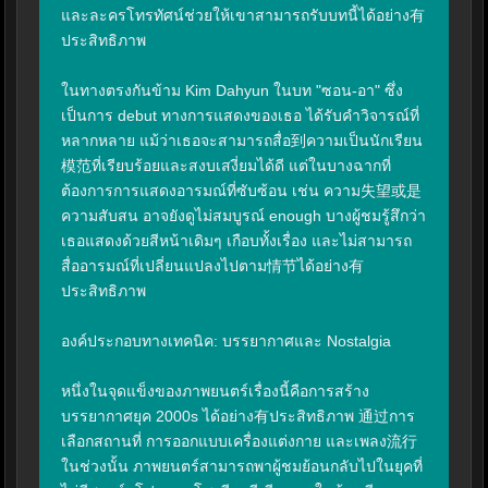
และละครโทรทัศน์ช่วยให้เขาสามารถรับบทนี้ได้อย่าง有
ประสิทธิภาพ

ในทางตรงกันข้าม Kim Dahyun ในบท "ซอน-อา" ซึ่ง
เป็นการ debut ทางการแสดงของเธอ ได้รับคำวิจารณ์ที่
หลากหลาย แม้ว่าเธอจะสามารถสื่อ到ความเป็นนักเรียน
模范ที่เรียบร้อยและสงบเสงี่ยมได้ดี แต่ในบางฉากที่
ต้องการการแสดงอารมณ์ที่ซับซ้อน เช่น ความ失望或是
ความสับสน อาจยังดูไม่สมบูรณ์ enough บางผู้ชมรู้สึกว่า
เธอแสดงด้วยสีหน้าเดิมๆ เกือบทั้งเรื่อง และไม่สามารถ
สื่ออารมณ์ที่เปลี่ยนแปลงไปตาม情节ได้อย่าง有
ประสิทธิภาพ

องค์ประกอบทางเทคนิค: บรรยากาศและ Nostalgia

หนึ่งในจุดแข็งของภาพยนตร์เรื่องนี้คือการสร้าง
บรรยากาศยุค 2000s ได้อย่าง有ประสิทธิภาพ 通过การ
เลือกสถานที่ การออกแบบเครื่องแต่งกาย และเพลง流行
ในช่วงนั้น ภาพยนตร์สามารถพาผู้ชมย้อนกลับไปในยุคที่