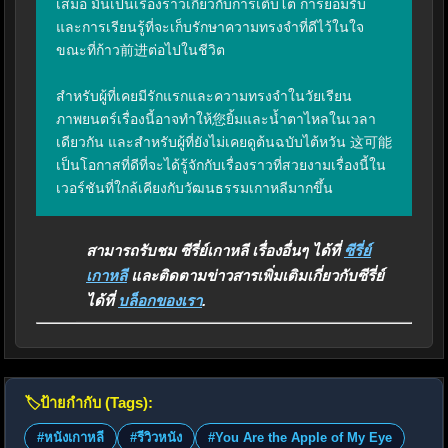
เสมอ มันเป็นเรื่องราวเกี่ยวกับการเติบโต การยอมรับ 
และการเรียนรู้ที่จะเก็บรักษาความทรงจำที่ดีไว้ในใจ
ขณะที่ก้าว前进ต่อไปในชีวิต

สำหรับผู้ที่เคยมีรักแรกและความทรงจำในวัยเรียน 
ภาพยนตร์เรื่องนี้อาจทำให้您ยิ้มและน้ำตาไหลในเวลา
เดียวกัน และสำหรับผู้ที่ยังไม่เคยดูต้นฉบับไต้หวัน 这可能
เป็นโอกาสที่ดีที่จะได้รู้จักกับเรื่องราวที่สวยงามเรื่องนี้ใน
เวอร์ชันที่ใกล้เคียงกับวัฒนธรรมเกาหลีมากขึ้น
สามารถรับชม ซีรี่ย์เกาหลี เรื่องอื่นๆ ได้ที่
ซีรี่ย์
เกาหลี
และติดตามข่าวสารเพิ่มเติมเกี่ยวกับซีรี่ย์
ได้ที่
บล็อกของเรา
.
🏷️
ป้ายกำกับ (Tags):
#หนังเกาหลี
#รีวิวหนัง
#You Are the Apple of My Eye