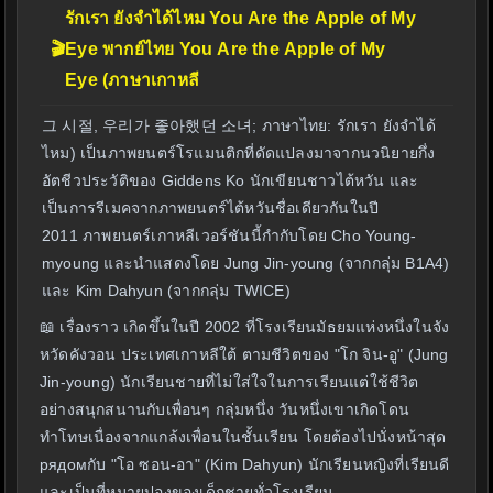
รักเรา ยังจำได้ไหม You Are the Apple of My
🎬
Eye พากย์ไทย You Are the Apple of My
Eye (ภาษาเกาหลี
그 시절, 우리가 좋아했던 소녀; ภาษาไทย: รักเรา ยังจำได้
ไหม) เป็นภาพยนตร์โรแมนติกที่ดัดแปลงมาจากนวนิยายกึ่ง
อัตชีวประวัติของ Giddens Ko นักเขียนชาวไต้หวัน และ
เป็นการรีเมคจากภาพยนตร์ไต้หวันชื่อเดียวกันในปี
2011 ภาพยนตร์เกาหลีเวอร์ชันนี้กำกับโดย Cho Young-
myoung และนำแสดงโดย Jung Jin-young (จากกลุ่ม B1A4)
และ Kim Dahyun (จากกลุ่ม TWICE)
📖 เรื่องราว เกิดขึ้นในปี 2002 ที่โรงเรียนมัธยมแห่งหนึ่งในจัง
หวัดคังวอน ประเทศเกาหลีใต้ ตามชีวิตของ "โก จิน-อู" (Jung
Jin-young) นักเรียนชายที่ไม่ใส่ใจในการเรียนแต่ใช้ชีวิต
อย่างสนุกสนานกับเพื่อนๆ กลุ่มหนึ่ง วันหนึ่งเขาเกิดโดน
ทำโทษเนื่องจากแกล้งเพื่อนในชั้นเรียน โดยต้องไปนั่งหน้าสุด
рядомกับ "โอ ซอน-อา" (Kim Dahyun) นักเรียนหญิงที่เรียนดี
และเป็นที่หมายปองของเด็กชายทั่วโรงเรียน