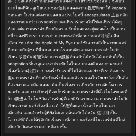
춘" ("ขอแสดงความยินดีกับวันแต่งงาน เยาวชนของฉัน") ซึ่งเป็น
ประโยคที่จิน-อูเขียนบนซอง信封แสดงความ祝贺ที่เขาให้ kepada
ซอน-อา ในวันแต่งงานของเธอ ประโยคนี้ encapsulates 主题หลัก
ของภาพยนตร์: การยอมรับว่าคนที่เรารักอาจไม่ใช่คนที่เราได้อยู่
ด้วย แต่ความทรงจำเกี่ยวกับความรักนั้นจะคงอยู่ตลอดไปเป็นส่วน
หนึ่งของชีวิตเรา บทสรุป: ความทรงจำที่สวยงามแต่可能ไม่ลืม
เลือน You Are the Apple of My Eye เวอร์ชันเกาหลีเป็นภาพยนตร์
ที่เหมาะกับผู้ชมที่ชื่นชอบแนวโรแมนติกและความทรงจำในวัย
เรียน 尽管มัน可能ไม่สามารถ超越ต้นฉบับไต้หวันได้ แต่มันก็เป็น
adaptation ที่น่าดูและน่าประทับใจในแบบของตัวเอง ภาพยนตร์
เรื่องนี้สอน我们ว่า บางครั้งรักแรกก็ไม่ได้จบลงอย่างที่เราต้องการ
但ความทรงจำเกี่ยวกับรักครั้งนั้นและตัวเราเองในวัยเยาว์จะเป็นสิ่ง
ที่สวยงามและมีค่าเสมอ มันเป็นเรื่องราวเกี่ยวกับการเติบโต การ
ยอมรับ และการเรียนรู้ที่จะเก็บรักษาความทรงจำที่ดีไว้ในใจขณะที่
ก้าว前进ต่อไปในชีวิต สำหรับผู้ที่เคยมีรักแรกและความทรงจำในวัย
เรียน ภาพยนตร์เรื่องนี้อาจทำให้您ยิ้มและน้ำตาไหลในเวลา
เดียวกัน และสำหรับผู้ที่ยังไม่เคยดูต้นฉบับไต้หวัน 这可能เป็น
โอกาสที่ดีที่จะได้รู้จักกับเรื่องราวที่สวยงามเรื่องนี้ในเวอร์ชันที่ใกล้
เคียงกับวัฒนธรรมเกาหลีมากขึ้น