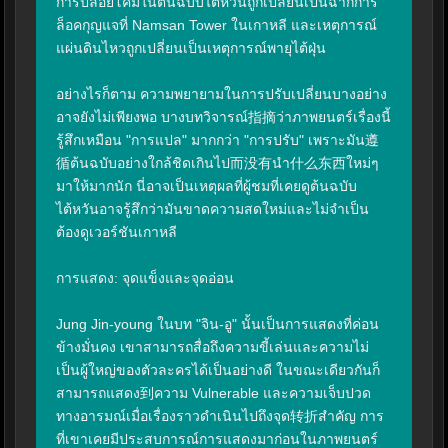
การปล่อยโคมในต้นฉบับไต้หวันถูกเปลี่ยนเป็นฉากการ
ล็อคกุญแจที่ Namsan Tower ในเกาหลี และเหตุการณ์
แผ่นดินไหวถูกเปลี่ยนเป็นเหตุการณ์พายุไต้ฝุ่น

อย่างไรก็ตาม ความพยายามในการปรับเปลี่ยนบางอย่าง
อาจยังไม่เพียงพอ บางบทวิจารณ์指摘ว่าภาพยนตร์เรื่องนี้
รู้สึกเหมือน "การแปล" มากกว่า "การปรับ" เพราะมัน遵
循ต้นฉบับอย่างใกล้ชิดเกินไป而没有นำ什么东西ใหม่ๆ 
มาให้มากนัก นี่อาจเป็นเหตุผลที่ผู้ชมที่เคยดูต้นฉบับ
ไต้หวันอาจรู้สึกว่ามันขาดความสดใหม่และไม่จำเป็น
ต้องดูเวอร์ชันเกาหลี

การแสดง: จุดแข็งและจุดอ่อน

Jung Jin-young ในบท "จิน-อู" นั้นเป็นการแสดงที่ค่อน
ข้างมั่นคง เขาสามารถสื่อถึงความขี้เล่นและความไม่
เป็นผู้ใหญ่ของตัวละครได้เป็นอย่างดี ในขณะเดียวกันก็
สามารถแสดง到ความ Vulnerable และความเจ็บปวด
ทางอารมณ์เมื่อเรื่องราวดำเนินไปถึงจุด转折สำคัญ การ
ที่เขาเคยมีประสบการณ์การแสดงมาก่อนในภาพยนตร์