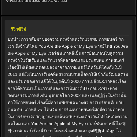
รับชมได้ต่อเนื่องตลอด 24 ชั่วโมง
รีวิวซีรี่ย์
บทนำ: การกลับมาของความทรงจำแห่งรักแรกพบ ภาพยนตร์ รัก
เรา ยังจำได้ไหม You Are the Apple of My Eye พากย์ไทย You Are
the Apple of My Eye เวอร์ชันเกาหลีเป็นการย้อนกลับไปสู่ความ
ทรงจำในวัยเรียนและรักแรกที่หลายคนเคยประสบพบ ภาพยนตร์
เรื่องนี้ไม่เพียงแต่ดัดแปลงมาจากภาพยนตร์ไต้หวันที่โด่งดังในปี
2011 แต่ยังเป็นการรีเมคที่พยายามปรับเนื้อหาให้เข้ากับวัฒนธรรม
และบริบทของเกาหลีใต้ในยุคต้นปี 2000 การเปลี่ยนฉากหลังเรื่อง
จากไต้หวันมาเป็นเกาหลีและการเพิ่มองค์ประกอบเฉพาะทาง
วัฒนธรรมเกาหลีเช่น ฟุตบอลโลก 2002 และเพลง流行ในช่วงนั้น
ทำให้ภาพยนตร์เรื่องนี้มีความพิเศษเฉพาะตัว การเปรียบเทียบกับ
ต้นฉบับ: เกาหลี vs. ไต้หวัน การรีเมคภาพยนตร์มักมีความท้าทาย
ในการรักษาจิตวิญญาณของต้นฉบับขณะเดียวกันก็ทำให้เกิดความ
สดใหม่ และ You Are the Apple of My Eye เวอร์ชันเกาหลีก็ไม่例
外 ภาพยนตร์เรื่องนี้รักษาโครงเรื่องหลักและจุด转折สำคัญๆ ไว้