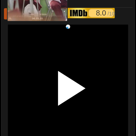
My Eye พากย์ไทย
8.0
/10
รีเฟชหนังไม่เล่น
แจ้งหนังเสีย