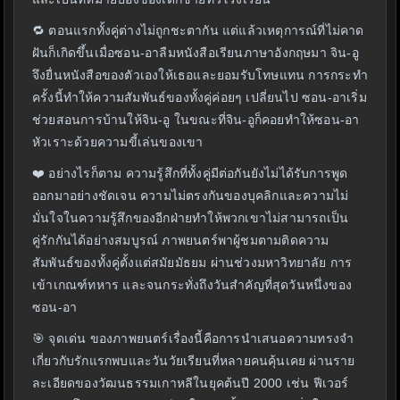
🔁 ตอนแรกทั้งคู่ต่างไม่ถูกชะตากัน แต่แล้วเหตุการณ์ที่ไม่คาด
ฝันก็เกิดขึ้นเมื่อซอน-อาลืมหนังสือเรียนภาษาอังกฤษมา จิน-อู
จึงยื่นหนังสือของตัวเองให้เธอและยอมรับโทษแทน การกระทำ
ครั้งนี้ทำให้ความสัมพันธ์ของทั้งคู่ค่อยๆ เปลี่ยนไป ซอน-อาเริ่ม
ช่วยสอนการบ้านให้จิน-อู ในขณะที่จิน-อูก็คอยทำให้ซอน-อา
หัวเราะด้วยความขี้เล่นของเขา
❤️ อย่างไรก็ตาม ความรู้สึกที่ทั้งคู่มีต่อกันยังไม่ได้รับการพูด
ออกมาอย่างชัดเจน ความไม่ตรงกันของบุคลิกและความไม่
มั่นใจในความรู้สึกของอีกฝ่ายทำให้พวกเขาไม่สามารถเป็น
คู่รักกันได้อย่างสมบูรณ์ ภาพยนตร์พาผู้ชมตามติดความ
สัมพันธ์ของทั้งคู่ตั้งแต่สมัยมัธยม ผ่านช่วงมหาวิทยาลัย การ
เข้าเกณฑ์ทหาร และจนกระทั่งถึงวันสำคัญที่สุดวันหนึ่งของ
ซอน-อา
🎯 จุดเด่น ของภาพยนตร์เรื่องนี้คือการนำเสนอความทรงจำ
เกี่ยวกับรักแรกพบและวันวัยเรียนที่หลายคนคุ้นเคย ผ่านราย
ละเอียดของวัฒนธรรมเกาหลีในยุคต้นปี 2000 เช่น ฟีเวอร์