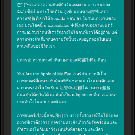
춘" ("ขอแสดงความยินดีกับวันแต่งงาน เยาวชนของ
ฉัน") ซึ่งเป็นประโยคที่จิน-อูเขียนบนซอง信封แสดง
ความ祝贺ที่เขาให้ kepada ซอน-อา ในวันแต่งงานของ
เธอ ประโยคนี้ encapsulates 主题หลักของภาพยนตร์: 
การยอมรับว่าคนที่เรารักอาจไม่ใช่คนที่เราได้อยู่ด้วย แต่
ความทรงจำเกี่ยวกับความรักนั้นจะคงอยู่ตลอดไปเป็น
ส่วนหนึ่งของชีวิตเรา

บทสรุป: ความทรงจำที่สวยงามแต่可能ไม่ลืมเลือน

You Are the Apple of My Eye เวอร์ชันเกาหลีเป็น
ภาพยนตร์ที่เหมาะกับผู้ชมที่ชื่นชอบแนวโรแมนติกและ
ความทรงจำในวัยเรียน 尽管มัน可能ไม่สามารถ超越
ต้นฉบับไต้หวันได้ แต่มันก็เป็น adaptation ที่น่าดูและน่า
ประทับใจในแบบของตัวเอง

ภาพยนตร์เรื่องนี้สอน我们ว่า บางครั้งรักแรกก็ไม่ได้จบลง
อย่างที่เราต้องการ 但ความทรงจำเกี่ยวกับรักครั้งนั้นและ
ตัวเราเองในวัยเยาว์จะเป็นสิ่งที่สวยงามและมีค่า