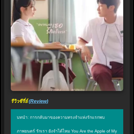
รีวิวซีรี่ย์
(Review)
บทนำ: การกลับมาของความทรงจำแห่งรักแรกพบ

ภาพยนตร์ รักเรา ยังจำได้ไหม You Are the Apple of My 