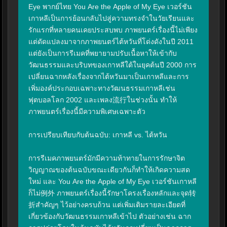
Eye พากย์ไทย You Are the Apple of My Eye เวอร์ชัน
เกาหลีเป็นการย้อนกลับไปสู่ความทรงจำในวัยเรียนและ
รักแรกที่หลายคนเคยประสบพบ ภาพยนตร์เรื่องนี้ไม่เพียง
แต่ดัดแปลงมาจากภาพยนตร์ไต้หวันที่โด่งดังในปี 2011 
แต่ยังเป็นการรีเมคที่พยายามปรับเนื้อหาให้เข้ากับ
วัฒนธรรมและบริบทของเกาหลีใต้ในยุคต้นปี 2000 การ
เปลี่ยนฉากหลังเรื่องจากไต้หวันมาเป็นเกาหลีและการ
เพิ่มองค์ประกอบเฉพาะทางวัฒนธรรมเกาหลีเช่น 
ฟุตบอลโลก 2002 และเพลง流行ในช่วงนั้น ทำให้
ภาพยนตร์เรื่องนี้มีความพิเศษเฉพาะตัว

การเปรียบเทียบกับต้นฉบับ: เกาหลี vs. ไต้หวัน

การรีเมคภาพยนตร์มักมีความท้าทายในการรักษาจิต
วิญญาณของต้นฉบับขณะเดียวกันก็ทำให้เกิดความสด
ใหม่ และ You Are the Apple of My Eye เวอร์ชันเกาหลี
ก็ไม่例外 ภาพยนตร์เรื่องนี้รักษาโครงเรื่องหลักและจุด转
折สำคัญๆ ไว้อย่างครบถ้วน แต่เพิ่มเติมรายละเอียดที่
เกี่ยวข้องกับวัฒนธรรมเกาหลีเข้าไป ตัวอย่างเช่น ฉาก