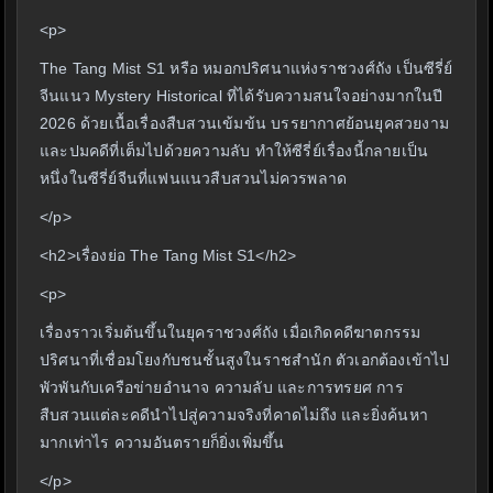
<p>
The Tang Mist S1 หรือ หมอกปริศนาแห่งราชวงศ์ถัง เป็นซีรี่ย์
จีนแนว Mystery Historical ที่ได้รับความสนใจอย่างมากในปี
2026 ด้วยเนื้อเรื่องสืบสวนเข้มข้น บรรยากาศย้อนยุคสวยงาม
และปมคดีที่เต็มไปด้วยความลับ ทำให้ซีรี่ย์เรื่องนี้กลายเป็น
หนึ่งในซีรี่ย์จีนที่แฟนแนวสืบสวนไม่ควรพลาด
</p>
<h2>เรื่องย่อ The Tang Mist S1</h2>
<p>
เรื่องราวเริ่มต้นขึ้นในยุคราชวงศ์ถัง เมื่อเกิดคดีฆาตกรรม
ปริศนาที่เชื่อมโยงกับชนชั้นสูงในราชสำนัก ตัวเอกต้องเข้าไป
พัวพันกับเครือข่ายอำนาจ ความลับ และการทรยศ การ
สืบสวนแต่ละคดีนำไปสู่ความจริงที่คาดไม่ถึง และยิ่งค้นหา
มากเท่าไร ความอันตรายก็ยิ่งเพิ่มขึ้น
</p>