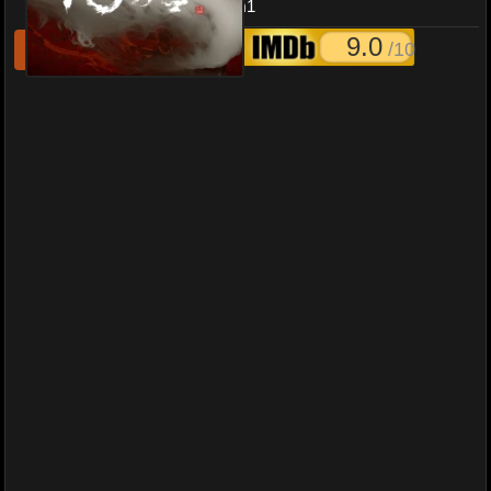
ปริศนาแห่งราชวงศ์ถัง ภาค1
9.0
/10
รีเฟชหนังไม่เล่น
แจ้งหนังเสีย