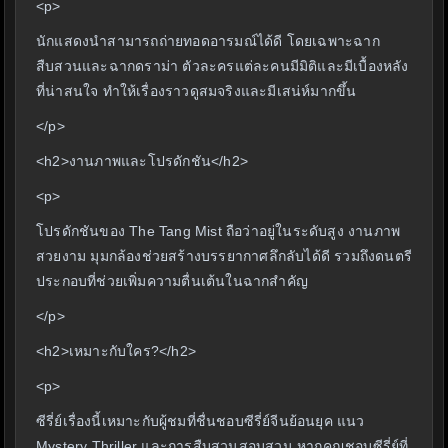
<p>
นักแสดงนำสามารถถ่ายทอดอารมณ์ได้ดี โดยเฉพาะฉาก
สืบสวนและฉากดราม่า ตัวละครแต่ละคนมีมิติและมีเบื้องหลัง
ที่น่าสนใจ ทำให้เรื่องราวดูสมจริงและมีเสน่ห์มากขึ้น
</p>
<h2>งานภาพและโปรดักชัน</h2>
<p>
โปรดักชันของ The Tang Mist ถือว่าอยู่ในระดับสูง งานภาพ
สวยงาม มุมกล้องช่วยสร้างบรรยากาศลึกลับได้ดี รวมถึงดนตรี
ประกอบที่ช่วยเพิ่มความตื่นเต้นในฉากสำคัญ
</p>
<h2>เหมาะกับใคร?</h2>
<p>
ซีรี่ย์เรื่องนี้เหมาะกับผู้ชมที่ชื่นชอบซีรี่ย์จีนย้อนยุค แนว
Mystery Thriller และการสืบสวนสอบสวน หากคุณชอบซีรี่ย์ที่