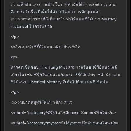
ความลึกลับและการเมืองในราชสำนักได้อย่างลงตัว จุดเด่น
คือการเล่าเรื่องที่เต็มไปด้วยปริศนา การหักมุม และ
บรรยากาศราชวงศ์ถังที่สมจริง ทำให้แฟนซีรี่ย์แนว Mystery
Historical ไม่ควรพลาด
</p>
<h2>แนะนำซีรี่ย์จีนแนวเดียวกัน</h2>
<p>
หากคุณชื่นชอบ The Tang Mist สามารถรับชมซีรี่ย์แนวใกล้
เคียงได้ เช่น ซีรี่ย์จีนสืบสวนย้อนยุค ซีรี่ย์ลึกลับราชสำนัก และ
ซีรี่ย์แนว Historical Mystery ที่เต็มไปด้วยปมคดีเข้มข้น
</p>
<h2>หมวดหมู่ซีรี่ย์ที่เกี่ยวข้อง</h2>
<a href="/category/ซีรี่ย์จีน">Chinese Series ซีรี่ย์จีน</a>
<a href="/category/mystery">Mystery ลึกลับซ่อนเงื่อน</a>