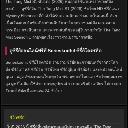
The Tang Mist S1 ซับไทย (2026) หมอกปริศนาแห่งราชวงศ์ถัง
ภาค1 — ดูซีรี่ย์จีน The Tang Mist S1 (2026) ซับไทย HD ซีรี่ย์แนว
Mystery Historical ที่กำลังได้รับความนิยมอย่างมากในตอนนี้ ด้วย
เนื้อเรื่องสุดเข้มข้นเกี่ยวกับคดีปริศนาในยุคราชวงศ์ถัง ผสมผสาน
การเมือง การสืบสวน และความลับที่ซ่อนอยู่ในราชสำนัก The Tang
Mist Season 1 ถ่ายทอดเรื่องราวผ่านบรรยากาศย้อ...
ดูซีรีย์ออนไลน์ฟรีที่ Serieskodhit ซีรี่ย์โคตรฮิต
Serieskodhit ซีรี่ย์โคตรฮิต รวบรวมซีรีย์และภาพยนตร์จากทั่วโลก
ทั้ง ซีรีย์เกาหลี ซีรีย์จีน ซีรีย์ไทย ซีรีย์ญี่ปุ่น ซีรีย์ฝรั่ง และหนังออนไลน์
คุณภาพสูง อัพเดทตอนใหม่ทุกวัน พร้อมพากย์ไทยและซับไทยคุณภาพ
สูง ดูฟรีไม่มีค่าใช้จ่าย บนทุกอุปกรณ์ ระบบสตรีมมิ่งเสถียร ไม่กระตุก
รับชมได้ต่อเนื่องตลอด 24 ชั่วโมง
รีวิวซีรี่ย์
ในปี 2026 นี้ ซีรี่ย์ที่น่าติดตามและไม่ควรพลาดคือ "The Tang