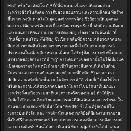
Mist" หรือ "ดาตังมิโหว" ซีรี่ย์ที่นำเสนอเรื่องราวที่ผสมผสาน
ระหว่างชีวิตในสังคม การสืบสวนสอบสวน และความลึกลับ ที่สร้าง
ขึ้นจากแรงบันดาลใจในยุคของจักรพรรดิถัง ซึ่งถือว่าเป็นยุคทอง
ของประวัติศาสตร์จีน แต่เบื้องหลังความรุ่งเรืองนี้กลับมีความมืดมน
และแผนการที่อันตรายรอการเปิดเผยอยู่ เรื่องราวเริ่มต้นเมื่อ "ดี้
เริ่นเจี๋ย" (เล่นโดย 冯绍峰) ซึ่งเป็นนักสืบที่มีความเฉลียวฉลาดและ
มีเสน่ห์ เขาตัดสินใจออกจากกรุงหลวงเพื่อไปสืบสวนเหตุการณ์
ประหลาดในเมืองเจียงหนาน เมื่อเขาได้รับรู้ถึงการกระทำที่ไม่ชอบ
มาพากลของจักรพรรดินี "หวู่" การเดินทางของเขานั้นไม่ได้เพียงแค่
เปิดเผยความจริง แต่ยังนำเขาเข้าไปสู่การสืบสวนที่เต็มไปด้วย
อันตรายและการต่อต้านจากพวกอำนาจที่มืดมิด ซึ่งพยายามจะ
ปกปิดความจริงที่เกิดขึ้นภายในจักรวรรดิ "ดิ เริ่นเจี๋ย" ต้องใช้ไหว
พริบและความเฉลียวฉลาดของเขาในการไขปริศนาที่แยกแยะ
ระหว่างสิ่งเหนือธรรมชาติและการทุจริตของมนุษย์ ทำให้ผู้ชม
สัมผัสได้ถึงความตึงเครียดและอารมณ์ที่ตื่นเต้นตลอดการรับชม ใน
ส่วนของนักแสดง ซีรี่ย์นี้นำโดย "冯绍峰" ซึ่งเป็นที่รู้จักกันดีใน
วงการบันเทิงจีน และ "李彧" นักแสดงมากฝีมือที่มีผลงานมากมาย
ทั้งในซีรี่ย์และภาพยนตร์ โดยเฉพาะการแสดงที่สามารถดึงอารมณ์
และความคิดซับซ้อนได้อย่างมีเสน่ห์ ทีมงานผู้สร้างยังได้นำเสนอ