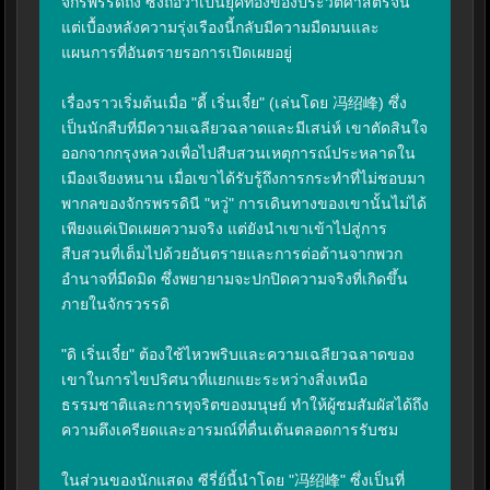
จักรพรรดิถัง ซึ่งถือว่าเป็นยุคทองของประวัติศาสตร์จีน 
แต่เบื้องหลังความรุ่งเรืองนี้กลับมีความมืดมนและ
แผนการที่อันตรายรอการเปิดเผยอยู่

เรื่องราวเริ่มต้นเมื่อ "ดี้ เริ่นเจี๋ย" (เล่นโดย 冯绍峰) ซึ่ง
เป็นนักสืบที่มีความเฉลียวฉลาดและมีเสน่ห์ เขาตัดสินใจ
ออกจากกรุงหลวงเพื่อไปสืบสวนเหตุการณ์ประหลาดใน
เมืองเจียงหนาน เมื่อเขาได้รับรู้ถึงการกระทำที่ไม่ชอบมา
พากลของจักรพรรดินี "หวู่" การเดินทางของเขานั้นไม่ได้
เพียงแค่เปิดเผยความจริง แต่ยังนำเขาเข้าไปสู่การ
สืบสวนที่เต็มไปด้วยอันตรายและการต่อต้านจากพวก
อำนาจที่มืดมิด ซึ่งพยายามจะปกปิดความจริงที่เกิดขึ้น
ภายในจักรวรรดิ

"ดิ เริ่นเจี๋ย" ต้องใช้ไหวพริบและความเฉลียวฉลาดของ
เขาในการไขปริศนาที่แยกแยะระหว่างสิ่งเหนือ
ธรรมชาติและการทุจริตของมนุษย์ ทำให้ผู้ชมสัมผัสได้ถึง
ความตึงเครียดและอารมณ์ที่ตื่นเต้นตลอดการรับชม

ในส่วนของนักแสดง ซีรี่ย์นี้นำโดย "冯绍峰" ซึ่งเป็นที่