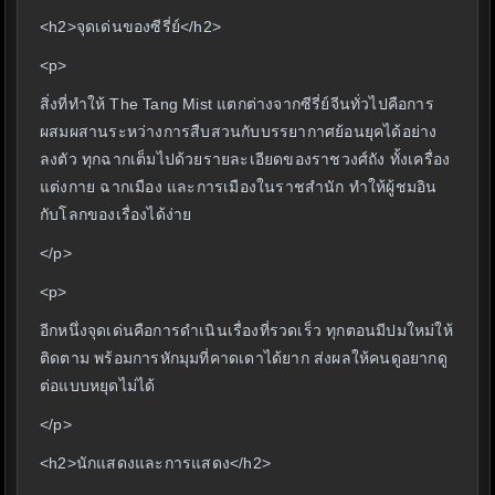
<h2>จุดเด่นของซีรี่ย์</h2>
<p>
สิ่งที่ทำให้ The Tang Mist แตกต่างจากซีรี่ย์จีนทั่วไปคือการ
ผสมผสานระหว่างการสืบสวนกับบรรยากาศย้อนยุคได้อย่าง
ลงตัว ทุกฉากเต็มไปด้วยรายละเอียดของราชวงศ์ถัง ทั้งเครื่อง
แต่งกาย ฉากเมือง และการเมืองในราชสำนัก ทำให้ผู้ชมอิน
กับโลกของเรื่องได้ง่าย
</p>
<p>
อีกหนึ่งจุดเด่นคือการดำเนินเรื่องที่รวดเร็ว ทุกตอนมีปมใหม่ให้
ติดตาม พร้อมการหักมุมที่คาดเดาได้ยาก ส่งผลให้คนดูอยากดู
ต่อแบบหยุดไม่ได้
</p>
<h2>นักแสดงและการแสดง</h2>