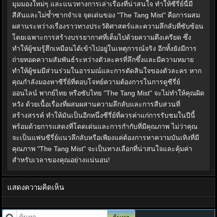
มุมมองใหม่ๆ และแนวทางการเล่าเรื่องที่น่าสนใจ ทำให้ซีรี่ย์นี้มี
สีสันและไม่ซ้ำซากจำเจ จุดเด่นของ "The Tang Mist" คือการผสม
ผสานระหว่างเรื่องราวทางประวัติศาสตร์และความลึกลับที่ซับซ้อน
โดยเฉพาะการสร้างบรรยากาศที่เต็มไปด้วยความตึงเครียด ซึ่ง
ทำให้ผู้ชมรู้สึกเหมือนได้เข้าไปอยู่ในเหตุการณ์จริง อีกทั้งยังมีการ
ถ่ายทอดความสัมพันธ์ระหว่างตัวละครที่ลึกซึ้งและมีความหมาย
ทำให้ผู้ชมมีส่วนร่วมในอารมณ์และการตัดสินใจของตัวละคร หาก
คุณกำลังมองหาซีรี่ย์ที่ตอบโจทย์ความต้องการในการดูซีรี่ย์
ออนไลน์ พากย์ไทย หรือซับไทย "The Tang Mist" จะไม่ทำให้คุณผิด
หวัง ด้วยเนื้อเรื่องที่ผสมผสานความลึกลับและการสืบสวนที่
สร้างสรรค์ ทำให้มันเป็นอีกหนึ่งซีรี่ย์ที่ควรค่าแก่การรับชมในปีนี้
พร้อมด้วยการแสดงที่โดดเด่นและการกำกับที่มีคุณภาพ ไม่ว่าคุณ
จะเป็นแฟนซีรี่ย์แนวลึกลับหรือเพียงแค่ต้องการหาความบันเทิงที่มี
คุณภาพ "The Tang Mist" จะเป็นทางเลือกที่น่าสนใจและคุ้มค่า
สำหรับเวลาของคุณอย่างแน่นอน!
แสดงความคิดเห็น