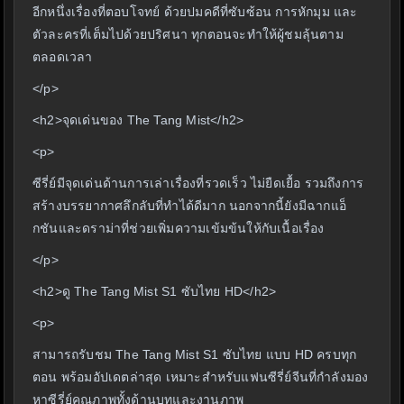
อีกหนึ่งเรื่องที่ตอบโจทย์ ด้วยปมคดีที่ซับซ้อน การหักมุม และ
ตัวละครที่เต็มไปด้วยปริศนา ทุกตอนจะทำให้ผู้ชมลุ้นตาม
ตลอดเวลา
</p>
<h2>จุดเด่นของ The Tang Mist</h2>
<p>
ซีรี่ย์มีจุดเด่นด้านการเล่าเรื่องที่รวดเร็ว ไม่ยืดเยื้อ รวมถึงการ
สร้างบรรยากาศลึกลับที่ทำได้ดีมาก นอกจากนี้ยังมีฉากแอ็
กชันและดราม่าที่ช่วยเพิ่มความเข้มข้นให้กับเนื้อเรื่อง
</p>
<h2>ดู The Tang Mist S1 ซับไทย HD</h2>
<p>
สามารถรับชม The Tang Mist S1 ซับไทย แบบ HD ครบทุก
ตอน พร้อมอัปเดตล่าสุด เหมาะสำหรับแฟนซีรี่ย์จีนที่กำลังมอง
หาซีรี่ย์คุณภาพทั้งด้านบทและงานภาพ