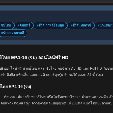
 ซับไทย
#คิมแทรี
#ซีรีส์เกาหลีย้อนยุค
#ซีรีส์แฟนตาซี
#นักแสดงน
#นักแสดงเกาหลี
ย์ไทย EP.1-16 (จบ) ออนไลน์ฟรี HD
บ)
ออนไลน์ฟรี พากย์ไทย และ ซับไทย คมชัดระดับ HD และ Full HD รับชมบน 
รับมือถือ แท็บเล็ต และคอมพิวเตอร์ทุกรุ่น รับชมได้ตลอด 24 ชั่วโมง
์ไทย EP.1-16 (จบ)
 — ตำนานแม่นางอ๊ก พากย์ไทย หรือในชื่อภาษาไทยว่า ตำนานแม่นางอ๊ก เป็
โดย คิมแทรี) หญิงสาวผู้มีความงามและปัญญาอันเฉียบแหลม แต่โชคชะตากลับน