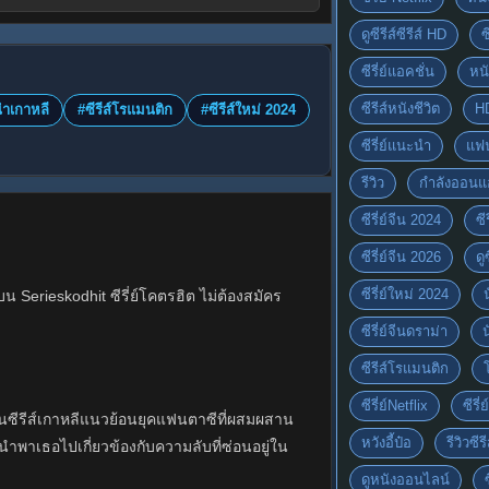
ดูซีรีส์ซีรีส์ HD
ซ
ซีรี่ย์แอคชั่น
หนั
ซีรีส์หนังชีวิต
H
ำเกาหลี
#ซีรีส์โรแมนติก
#ซีรีส์ใหม่ 2024
ซีรี่ย์แนะนำ
แฟ
รีวิว
กำลังออนแ
ซีรี่ย์จีน 2024
ซีร
ซีรี่ย์จีน 2026
ดู
ซีรี่ย์ใหม่ 2024
Serieskodhit ซีรี่ย์โคตรฮิต ไม่ต้องสมัคร
ซีรี่ย์จีนดราม่า
ซีรีส์โรแมนติก
ซีรี่ย์Netflix
ซีรี
นซีรีส์เกาหลีแนวย้อนยุคแฟนตาซีที่ผสมผสาน
หวังอี้ป๋อ
รีวิวซีรี
ำพาเธอไปเกี่ยวข้องกับความลับที่ซ่อนอยู่ใน
ดูหนังออนไลน์