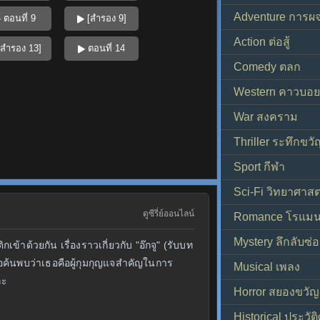
Adventure การผ
ตอนที่ 9
[สำรอง 9]
Action ต่อสู้
สำรอง 13]
ตอนที่ 14
Comedy ตลก
Western คาวบอย
War สงคราม
Thriller ระทึกขวั
Sport กีฬา
Sci-Fi วิทยาศาสต
ดูซีรี่ย์ออนไลน์
Romance โรแมน
Mystery ลึกลับซ่อ
ด้วยกัน เรื่องราวเกี่ยวกับ "อ๊กจู" (รับบท
อค้นพบว่าเธอคือผู้กุมกุญแจสำคัญในการ
Musical เพลง
ละ
Horror สยองขวัญ
Historical ประวัต