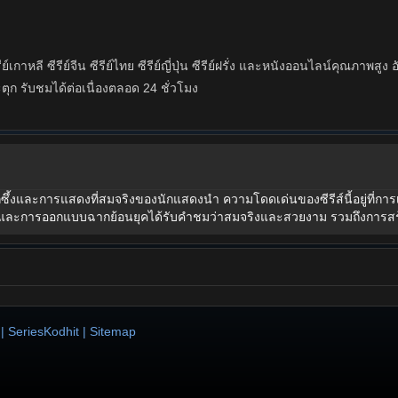
ย์เกาหลี ซีรีย์จีน ซีรีย์ไทย ซีรีย์ญี่ปุ่น ซีรีย์ฝรั่ง และหนังออนไลน์คุณภา
ะตุก รับชมได้ต่อเนื่องตลอด 24 ชั่วโมง
ลึกซึ้งและการแสดงที่สมจริงของนักแสดงนำ ความโดดเด่นของซีรีส์นี้อยู่ที่ก
ละการออกแบบฉากย้อนยุคได้รับคำชมว่าสมจริงและสวยงาม รวมถึงการสร้างต
 | SeriesKodhit
| Sitemap