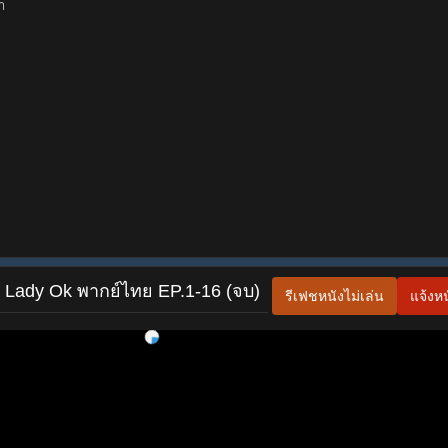
า
f Lady Ok พากย์ไทย EP.1-16 (จบ)
รีเฟชหนังไม่เล่น
แจ้งหน