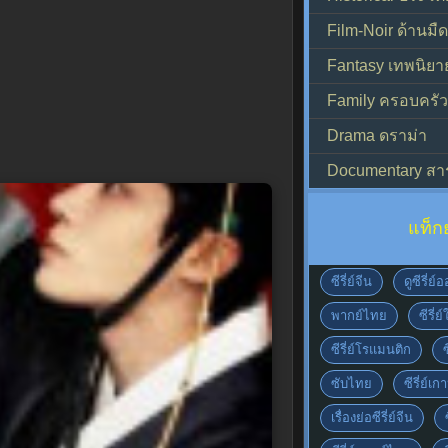
Film-Noir ด้านม
Fantasy เทพนิยา
Family ครอบครัว
Drama ดราม่า
Documentary สา
แท็ก
ซีรี่ย์จีน
ดูซีรี่ย
พากย์ไทย
ซีรี่ย
ซีรี่ย์โรแมนติก
ซับไทย
ซีรี่ย์เก
เรื่องย่อซีรี่ย์จีน