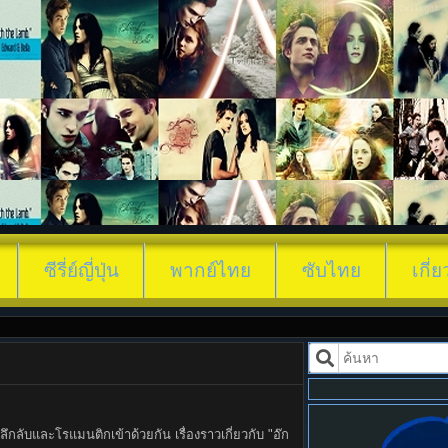
ตำนานแม่นางอ๊ก (2024) The Tale of Lady Ok พากย
ซีรี่ย์ญี่ปุ่น
พากย์ไทย
ซับไทย
เกี่
ับและโรแมนติกเข้าด้วยกัน เรื่องราวเกี่ยวกับ "อ๊ก