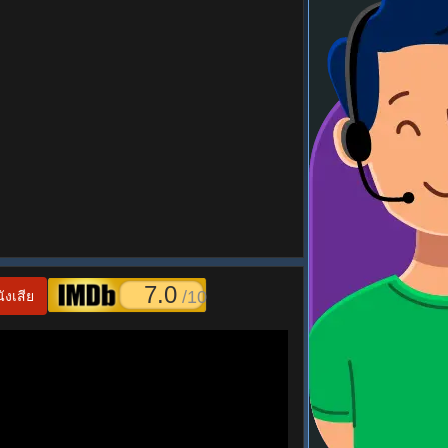
7.0
/10
ังเสีย