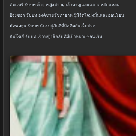
คิมแทรี รับบท อ๊กจู หญิงสาวผู้กล้าหาญและฉลาดหลักแหลม
อีจงซอก รับบท องค์ชายรัชทายาท ผู้มีจิตใจมุ่งมั่นและอ่อนโยน
พัคซอจุน รับบท นักรบผู้ภักดีที่มีอดีตอันเจ็บปวด
ฮันโซฮี รับบท เจ้าหญิงลึกลับที่มีเป้าหมายซ่อนเร้น