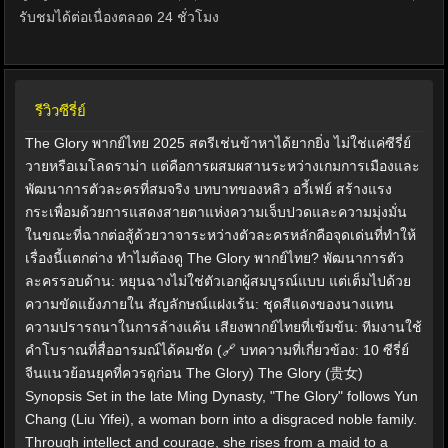
รับชมได้ต่อเนื่องตลอด 24 ชั่วโมง
รีวิวซีรี่ย์
The Glory พากย์ไทย 2025 สตรีเช่นข้าหาได้ยากยิ่ง ไม่ใช่แค่ซีรี่ย์
วายหรือเมโลดราม่า แต่คือการผสมผสานระหว่างเกมการเมืองและ
พัฒนาการตัวละครที่สมจริง บทบาทของหลิว อวี้เฟย์ สร้างแรง
กระเพื่อมด้วยการแสดงสายตาแห่งความเจ็บปวดและความมุ่งมั่น
ในขณะที่ฉากต่อสู้ด้วยวาจาระหว่างตัวละครหลักคือจุดเด่นที่ทำให้
เรื่องนี้แตกต่าง ทำไมต้องดู The Glory พากย์ไทย? พัฒนาการตัว
ละครรอบด้าน: หยุนฉางไม่ใช่ตัวเอกผู้สมบูรณ์แบบ แต่เต็มไปด้วย
ความขัดแย้งภายใน สัญลักษณ์แฝงเร้น: ชุดสีแดงของนางแทน
ความปรารถนาในการล้างแค้น เสียงพากย์ไทยที่เข้มข้น: ทีมงานใช้
คำโบราณที่สื่ออารมณ์ได้คมชัด (🔗 บทความที่เกี่ยวข้อง: 10 ซีรี่ย์
จีนแนวย้อนยุคที่ควรดูก่อน The Glory) The Glory (贵女)
Synopsis Set in the late Ming Dynasty, "The Glory" follows Yun
Chang (Liu Yifei), a woman born into a disgraced noble family.
Through intellect and courage, she rises from a maid to a