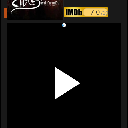
พากย์ไทย EP1-30 จบ
7.0
/10
รีเฟชหนังไม่เล่น
แจ้งหนังเสีย