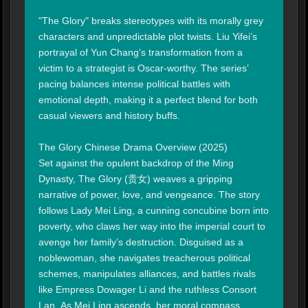
"The Glory" breaks stereotypes with its morally grey 
characters and unpredictable plot twists. Liu Yifei’s 
portrayal of Yun Chang’s transformation from a 
victim to a strategist is Oscar-worthy. The series’ 
pacing balances intense political battles with 
emotional depth, making it a perfect blend for both 
casual viewers and history buffs.

The Glory Chinese Drama Overview (2025)

Set against the opulent backdrop of the Ming 
Dynasty, The Glory (贵女) weaves a gripping 
narrative of power, love, and vengeance. The story 
follows Lady Mei Ling, a cunning concubine born into 
poverty, who claws her way into the imperial court to 
avenge her family’s destruction. Disguised as a 
noblewoman, she navigates treacherous political 
schemes, manipulates alliances, and battles rivals 
like Empress Dowager Li and the ruthless Consort 
Lan. As Mei Ling ascends, her moral compass 