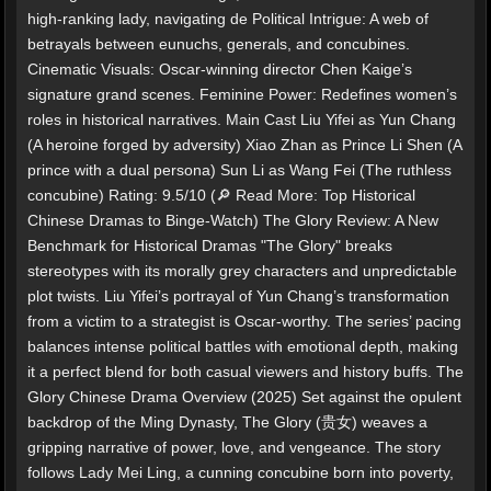
high-ranking lady, navigating de Political Intrigue: A web of
betrayals between eunuchs, generals, and concubines.
Cinematic Visuals: Oscar-winning director Chen Kaige’s
signature grand scenes. Feminine Power: Redefines women’s
roles in historical narratives. Main Cast Liu Yifei as Yun Chang
(A heroine forged by adversity) Xiao Zhan as Prince Li Shen (A
prince with a dual persona) Sun Li as Wang Fei (The ruthless
concubine) Rating: 9.5/10 (🔎 Read More: Top Historical
Chinese Dramas to Binge-Watch) The Glory Review: A New
Benchmark for Historical Dramas "The Glory" breaks
stereotypes with its morally grey characters and unpredictable
plot twists. Liu Yifei’s portrayal of Yun Chang’s transformation
from a victim to a strategist is Oscar-worthy. The series’ pacing
balances intense political battles with emotional depth, making
it a perfect blend for both casual viewers and history buffs. The
Glory Chinese Drama Overview (2025) Set against the opulent
backdrop of the Ming Dynasty, The Glory (贵女) weaves a
gripping narrative of power, love, and vengeance. The story
follows Lady Mei Ling, a cunning concubine born into poverty,