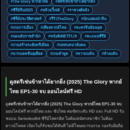
#The Glory พากย์ไทย
#สตรีเช่นข้าหาได้ยากยิ่ง
#ซีรี่ย์จีน2025
#หลิวอวี้เฟย์
#ราชวงศ์หมิง
#ซีรี่ย์ประวัติศาสตร์
#รีวิวTheGlory
#นักแสดงนำจีน
#เกมการเมือง
#เสียงพากย์ไทย
#ละครจีนย้อนยุค
#แผนลับราชสำนัก
#หนังดังNETFLIX
#คะแนนซีรี่ย์
#งานสร้างระดับพรีเมียม
#บทสนทนาลับคม
#ฉากแอคชั่นดุเดือด
#เกมคำพูด
#ความแค้น
#ล้างแค้น
ดูสตรีเช่นข้าหาได้ยากยิ่ง (2025) The Glory พากย์
ไทย EP1-30 จบ ออนไลน์ฟรี HD
ดู
สตรีเช่นข้าหาได้ยากยิ่ง (2025) The Glory พากย์ไทย EP1-30 จบ
ออนไลน์ฟรี พากย์ไทย และ ซับไทย คมชัดระดับ HD และ Full HD รับ
ชมบน Serieskodhit ซีรี่ย์โคตรฮิต ไม่ต้องสมัครสมาชิก ไม่ต้อง
ดาวน์โหลด เปิดเว็บก็รับชมได้ทันที ไม่มีโฆษณารบกวน รองรับมือถือ