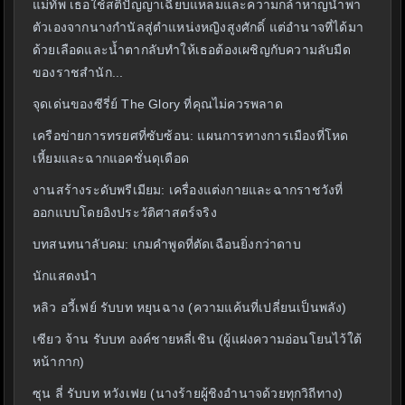
แม่ทัพ เธอใช้สติปัญญาเฉียบแหลมและความกล้าหาญนำพา
ตัวเองจากนางกำนัลสู่ตำแหน่งหญิงสูงศักดิ์ แต่อำนาจที่ได้มา
ด้วยเลือดและน้ำตากลับทำให้เธอต้องเผชิญกับความลับมืด
ของราชสำนัก...
จุดเด่นของซีรี่ย์ The Glory ที่คุณไม่ควรพลาด
เครือข่ายการทรยศที่ซับซ้อน: แผนการทางการเมืองที่โหด
เหี้ยมและฉากแอคชั่นดุเดือด
งานสร้างระดับพรีเมียม: เครื่องแต่งกายและฉากราชวังที่
ออกแบบโดยอิงประวัติศาสตร์จริง
บทสนทนาลับคม: เกมคำพูดที่ตัดเฉือนยิ่งกว่าดาบ
นักแสดงนำ
หลิว อวี้เฟย์ รับบท หยุนฉาง (ความแค้นที่เปลี่ยนเป็นพลัง)
เซียว จ้าน รับบท องค์ชายหลี่เชิน (ผู้แฝงความอ่อนโยนไว้ใต้
หน้ากาก)
ซุน ลี่ รับบท หวังเฟย (นางร้ายผู้ชิงอำนาจด้วยทุกวิถีทาง)