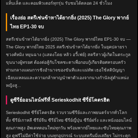
แท็บเล็ต และคอมพิวเตอร์ทุกรุ่น รับชมได้ตลอด 24 ชั่วโมง
เรื่องย่อ สตรีเช่นข้าหาได้ยากยิ่ง (2025) The Glory พากย์
ไทย EP1-30 จบ
สตรีเช่นข้าหาได้ยากยิ่ง (2025) The Glory พากย์ไทย EP1-30 จบ —
The Glory พากย์ไทย 2025 สตรีเช่นข้าหาได้ยากยิ่ง ในยุคปลายรา
ชวงศ์หมิง หยุนฉาง (แสดงโดย หลิว อวี้เฟย์) สตรีสาวผู้เกิดในตระกูล
ขุนนางผู้ทรยศ ต้องต่อสู้กับโชคชะตาเพื่อกอบกู้เกียรติยศครอบครัว
ท่ามกลางแผนการชิงอำนาจของขันทีและแม่ทัพ เธอใช้สติปัญญา
เฉียบแหลมและความกล้าหาญนำพาตัวเองจากนางกำนัลสู่ตำแหน่ง
หญิงสู...
ดูซีรีย์ออนไลน์ฟรีที่ Serieskodhit ซีรี่ย์โคตรฮิต
Serieskodhit ซีรี่ย์โคตรฮิต รวบรวมซีรีย์และภาพยนตร์จากทั่วโลก
ทั้ง ซีรีย์เกาหลี ซีรีย์จีน ซีรีย์ไทย ซีรีย์ญี่ปุ่น ซีรีย์ฝรั่ง และหนังออนไลน์
คุณภาพสูง อัพเดทตอนใหม่ทุกวัน พร้อมพากย์ไทยและซับไทยคุณภาพ
สูง ดูฟรีไม่มีค่าใช้จ่าย บนทุกอุปกรณ์ ระบบสตรีมมิ่งเสถียร ไม่กระตุก