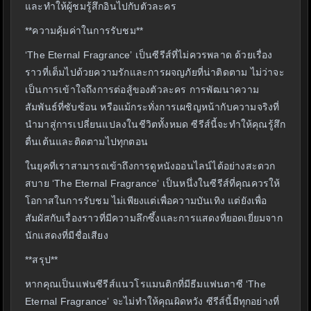
และทำให้ผู้ชมรู้สึกอินไปกับตัวละคร
**ความคุ้มค่าในการรับชม**
‘The Eternal Fragrance’ เป็นซีรีส์ที่ไม่ควรพลาด ด้วยเรื่อง
ราวที่เต็มไปด้วยความรักและการผจญภัยที่น่าติดตาม ไม่ว่าจะ
เป็นการเข้าใจถึงการต่อสู้ของตัวละคร การพัฒนาความ
สัมพันธ์ที่ซับซ้อน หรือแม้กระทั่งการเผชิญหน้ากับความจริงที่
นำมาสู่การเปลี่ยนแปลงในชีวิตทั้งหมด ซีรีส์นี้จะทำให้คุณรู้สึก
ตื่นเต้นและติดตามไปทุกตอน
ในยุคที่เราสามารถเข้าถึงการดูหนังออนไลน์ได้อย่างสะดวก
สบาย ‘The Eternal Fragrance’ เป็นหนึ่งในซีรีส์ที่คุณควรให้
โอกาสในการรับชม ไม่เพียงแต่เพื่อความบันเทิง แต่ยังเพื่อ
สัมผัสกับเรื่องราวที่มีความลึกซึ้งและการแสดงที่ยอดเยี่ยมจาก
นักแสดงที่มีชื่อเสียง
**สรุป**
หากคุณเป็นแฟนซีรีส์แนวโรแมนติกที่มีธีมแฟนตาซี ‘The
Eternal Fragrance’ จะไม่ทำให้คุณผิดหวัง ซีรีส์นี้มีทุกอย่างที่