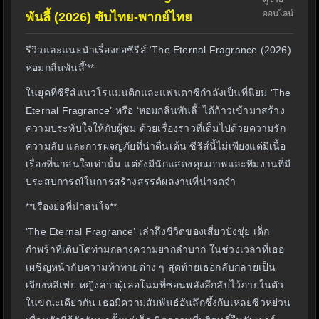
ออนไลน์
พันลี้ (2026) ซับไทย-พากย์ไทย
รีวิวและแนะนำเรื่องย่อซีรีส์ ‘The Eternal Fragrance (2026)
หอมกลิ่นพันลี้’**
ในยุคที่ซีรีส์แนวโรแมนติกและแฟนตาซีกำลังเป็นที่นิยม ‘The
Eternal Fragrance’ หรือ ‘หอมกลิ่นพันลี้’ ได้ก้าวเข้ามาสร้าง
ความประทับใจให้กับผู้ชม ด้วยเรื่องราวที่เต็มไปด้วยความรัก
ความลับ และการผจญภัยที่น่าตื่นเต้น ซีรีส์นี้ไม่เพียงแต่มีเนื้อ
เรื่องที่น่าสนใจเท่านั้น แต่ยังมีนักแสดงคุณภาพและทีมงานที่มี
ประสบการณ์ในการสร้างสรรค์ผลงานที่น่าจดจำ
**เรื่องย่อที่น่าสนใจ**
‘The Eternal Fragrance’ เล่าถึงชีวิตของเสี่ยวปังชุ่ย เด็ก
กำพร้าที่เติบโตท่ามกลางความยากลำบาก ในช่วงเวลาที่เธอ
เผชิญหน้ากับความท้าทายต่าง ๆ สุดท้ายเธอกลับกลายเป็น
เจียงหลีเฟย หญิงสาวผู้เลอโฉมที่ซ่อนพลังลึกลับไว้ภายในตัว
ในขณะเดียวกัน เธอมีความสัมพันธ์อันลึกซึ้งกับเหลยซิวหย่วน