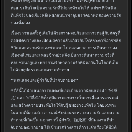
เพื่อนรักที่รู้จักกันมาตั้งแต่เด็ก มิตรภาพที่บริสุทธิ์ในวัยเยาว์
ค่อย ๆ เติบโตเป็นความรักที่ไม่อาจห้ามใจได้ แต่ชาติกำเนิด
ที่แท้จริงของเจียงหลีเฟยกลับนำพาอุปสรรคมาทดสอบความรัก
ของทั้งสอง
เรื่องราวของทั้งคู่เต็มไปด้วยการผจญภัยและการต่อสู้กับศัตรูที่
คอยขัดขวางและเปิดเผยความลับเกี่ยวกับโชคชะตาที่อาจพลิก
ชีวิตและความรักของพวกเขาไปตลอดกาล การเดินทางของ
เจียงหลีเฟยและเหลยซิวหย่วนจึงเป็นการค้นหาความจริงที่
หลบซ่อนอยู่และพยายามรักษาความรักที่มีต่อกันในโลกที่เต็ม
ไปด้วยอุปสรรคและความท้าทาย
**นักแสดงและผู้กำกับที่น่าจับตามอง**
ซีรีส์นี้ได้นำเสนอการแสดงที่ยอดเยี่ยมจากนักแสดงนำ ‘宋威
龙’ และ ‘จวีจิ้งอี’ ที่ทั้งคู่มีความสามารถในการสื่อสารอารมณ์
และสร้างความประทับใจให้กับผู้ชมอย่างแท้จริง โดยเฉพาะ
ในฉากที่ต้องแสดงอารมณ์ซับซ้อนระหว่างความรักและความ
ท้าทายที่เกิดขึ้น นอกจากนี้ ผู้กำกับ ‘鞠觉亮’ ที่มีผลงานที่น่า
จับตามองมากมาย ได้เข้ามาสร้างสรรค์การเล่าเรื่องให้มีมิติ