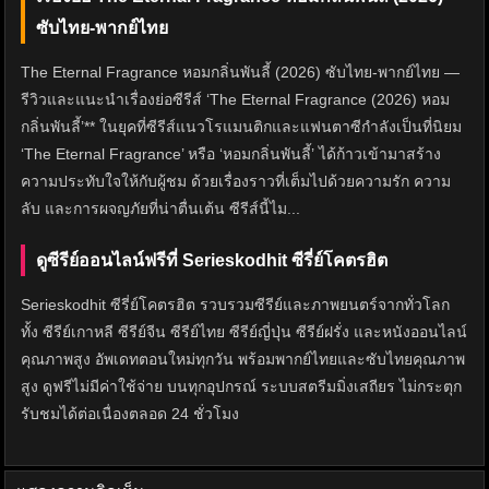
ซับไทย-พากย์ไทย
The Eternal Fragrance หอมกลิ่นพันลี้ (2026) ซับไทย-พากย์ไทย —
รีวิวและแนะนำเรื่องย่อซีรีส์ ‘The Eternal Fragrance (2026) หอม
กลิ่นพันลี้’** ในยุคที่ซีรีส์แนวโรแมนติกและแฟนตาซีกำลังเป็นที่นิยม
‘The Eternal Fragrance’ หรือ ‘หอมกลิ่นพันลี้’ ได้ก้าวเข้ามาสร้าง
ความประทับใจให้กับผู้ชม ด้วยเรื่องราวที่เต็มไปด้วยความรัก ความ
ลับ และการผจญภัยที่น่าตื่นเต้น ซีรีส์นี้ไม...
ดูซีรีย์ออนไลน์ฟรีที่ Serieskodhit ซีรี่ย์โคตรฮิต
Serieskodhit ซีรี่ย์โคตรฮิต รวบรวมซีรีย์และภาพยนตร์จากทั่วโลก
ทั้ง ซีรีย์เกาหลี ซีรีย์จีน ซีรีย์ไทย ซีรีย์ญี่ปุ่น ซีรีย์ฝรั่ง และหนังออนไลน์
คุณภาพสูง อัพเดทตอนใหม่ทุกวัน พร้อมพากย์ไทยและซับไทยคุณภาพ
สูง ดูฟรีไม่มีค่าใช้จ่าย บนทุกอุปกรณ์ ระบบสตรีมมิ่งเสถียร ไม่กระตุก
รับชมได้ต่อเนื่องตลอด 24 ชั่วโมง