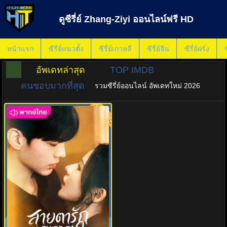
ดูซีรี่ย์ Zhang-Ziyi ออนไลน์ฟรี HD
หน้าแรก
ซีรีย์แนวตั้ง
ซีรี่ย์เกาหลี
ซีรี่ย์จีน
ซีรี่ย์ฝรั่ง
ซ
อัพเดทล่าสุด
TOP IMDB
คนชอบมากที่สุด
รวมซีรี่ย์ออนไลน์ อัพเดทใหม่ 2026
พากย์ไทย
8.0
สายตารัก สัมผัสหัวใจ (2025)