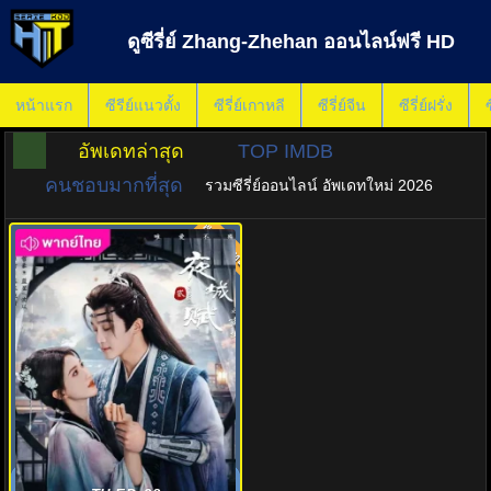
ดูซีรี่ย์ Zhang-Zhehan ออนไลน์ฟรี HD
หน้าแรก
ซีรีย์แนวตั้ง
ซีรี่ย์เกาหลี
ซีรี่ย์จีน
ซีรี่ย์ฝรั่ง
ซ
อัพเดทล่าสุด
TOP IMDB
คนชอบมากที่สุด
รวมซีรี่ย์ออนไลน์ อัพเดทใหม่ 2026
พากย์ไทย
8.0
อลหม่านบัลลังก์ต้าฉู่ ภาคเงารัก