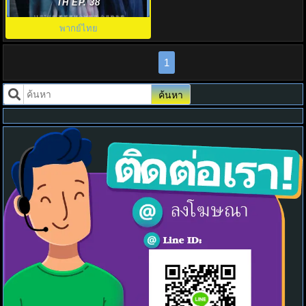
หวนคืน Ye Cheng Reborn พากย์
TH EP. 38
ไทย
พากย์ไทย
1
ค้นหา