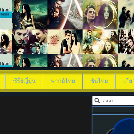
ดูซีรี่ย์ Swords-Into-Plowsh
ซีรี่ย์ญี่ปุ่น
พากย์ไทย
ซับไทย
เกี่