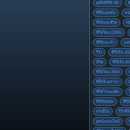
ดูซีรีส์ซีรีส์ HD
ซ
ซีรี่ย์แอคชั่น
หนั
ซีรีส์หนังชีวิต
H
ซีรี่ย์ใหม่ (2026)
ซีรี่ย์แนะนำ
แฟ
รีวิว
ซีรี่ย์จีน 20
ชีวิต
ซีรี่ย์จีน 2
ซีรี่ย์ใหม่ 2024
ซีรี่ย์จีนดราม่า
ซีรีส์โรแมนติก
ซีรี่ย์Netflix
ซีรี
หวังอี้ป๋อ
รีวิวซีรี
ดูหนังออนไลน์