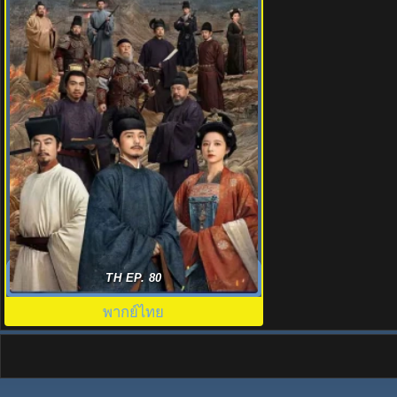
คมดาบสยบพิภพ (2026) Swords Into
TH EP. 80
Plowshares พากย์ไทย EP.1-48
พากย์ไทย