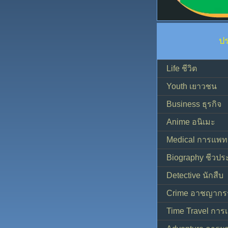
ป
Life ชีวิต
Youth เยาวชน
Business ธุรกิจ
Anime อนิเมะ
Medical การแพทย
Biography ชีวประ
Detective นักสืบ
Crime อาชญากร
Time Travel การ