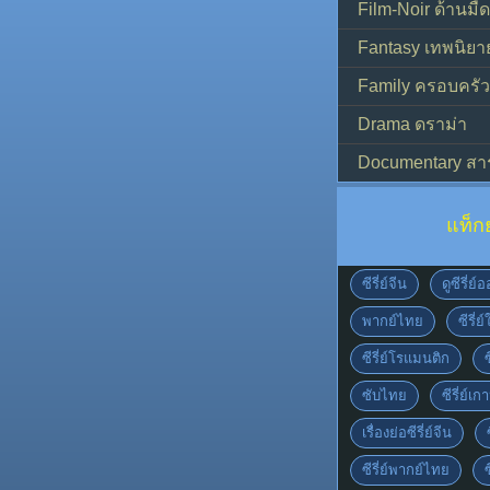
Film-Noir ด้านม
Fantasy เทพนิยา
Family ครอบครัว
Drama ดราม่า
Documentary สา
แท็ก
ซีรี่ย์จีน
ดูซีรี่ย
พากย์ไทย
ซีรี่ย
ซีรี่ย์โรแมนติก
ซับไทย
ซีรี่ย์เก
เรื่องย่อซีรี่ย์จีน
ซีรี่ย์พากย์ไทย