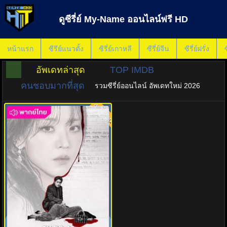
ดูซีรี่ย์ My-Name ออนไลน์ฟรี HD
หน้าแรก
ซีรีย์แนวตั้ง
ซีรี่ย์เกาหลี
ซีรี่ย์จีน
ซีรี่ย์ฝรั่ง
ซ
อัพเดทล่าสุด
TOP IMDB
คนชอบมากที่สุด
รวมซีรี่ย์ออนไลน์ อัพเดทใหม่ 2026
พากย์ไทย
8.0
ซาราห์ เริ่ดลวงโลก (2026) The