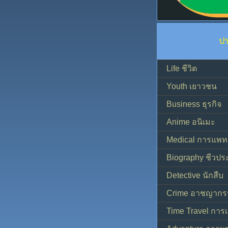
ป
Life ชีวิต
Youth เยาวชน
Business ธุรกิจ
Anime อนิเมะ
Medical การแพทย
Biography ชีวประ
Detective นักสืบ
Crime อาชญากร
Time Travel การ