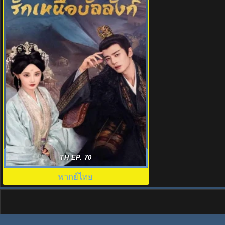
รักเหนือบัลลังก์ (2025) Love & Crown
TH EP. 70
พากย์ไทย EP.1-37 (จบ)
พากย์ไทย