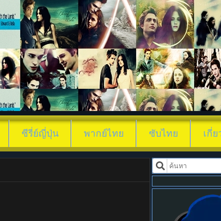
ดูซีรี่ย์ Love-and-C
ซีรี่ย์ญี่ปุ่น
พากย์ไทย
ซับไทย
เกี่