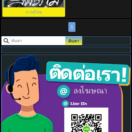
The Female General พากย์ไทย
TH EP. 72
พากย์ไทย
1
ค้นหา