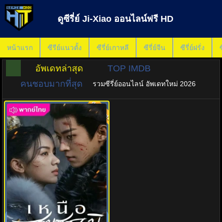
ดูซีรี่ย์ Ji-Xiao ออนไลน์ฟรี HD
หน้าแรก
ซีรีย์แนวตั้ง
ซีรี่ย์เกาหลี
ซีรี่ย์จีน
ซีรี่ย์ฝรั่ง
ซ
อัพเดทล่าสุด
TOP IMDB
คนชอบมากที่สุด
รวมซีรี่ย์ออนไลน์ อัพเดทใหม่ 2026
พากย์ไทย
8.0
เหนือสมรภูมิ (2025) Legend of