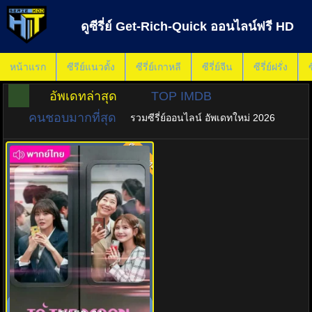
ดูซีรี่ย์ Get-Rich-Quick ออนไลน์ฟรี HD
หน้าแรก
ซีรีย์แนวตั้ง
ซีรี่ย์เกาหลี
ซีรี่ย์จีน
ซีรี่ย์ฝรั่ง
ซ
อัพเดทล่าสุด
TOP IMDB
คนชอบมากที่สุด
รวมซีรี่ย์ออนไลน์ อัพเดทใหม่ 2026
พากย์ไทย
8.0
ไปให้สุด แล้วหยุดที่ดวงจันทร์