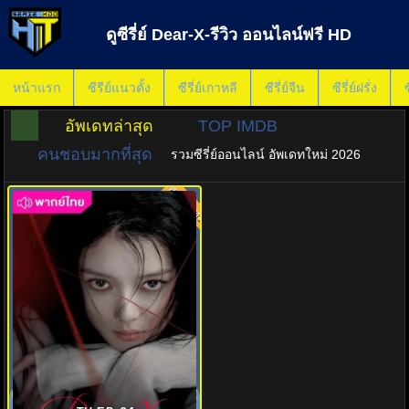
ดูซีรี่ย์ Dear-X-รีวิว ออนไลน์ฟรี HD
หน้าแรก
ซีรีย์แนวตั้ง
ซีรี่ย์เกาหลี
ซีรี่ย์จีน
ซีรี่ย์ฝรั่ง
ซ
อัพเดทล่าสุด
TOP IMDB
คนชอบมากที่สุด
รวมซีรี่ย์ออนไลน์ อัพเดทใหม่ 2026
พากย์ไทย
8.0
เหลี่ยมมายามรณะ (2025) Dear X