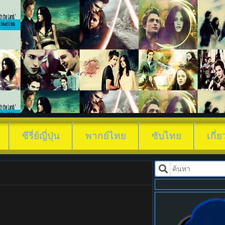
ดูซีรี่ย์ Coroner’s-
ซีรี่ย์ญี่ปุ่น
พากย์ไทย
ซับไทย
เกี่