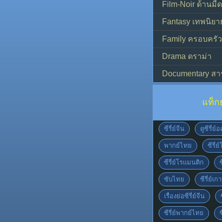
Film-Noir ด้านม
Fantasy เทพนิยา
Family ครอบครัว
Drama ดราม่า
Documentary สา
แท็ก
ซีรี่ย์จีน
ดูซีรี่ย
พากย์ไทย
ซีรี่ย
ซีรี่ย์โรแมนติก
ซับไทย
ซีรี่ย์เก
เรื่องย่อซีรี่ย์จีน
ซีรี่ย์พากย์ไทย