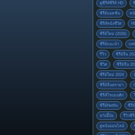
ดูซีรีส์ซีรีส์ HD
ซ
ซีรี่ย์แอคชั่น
หนั
ซีรีส์หนังชีวิต
H
ซีรี่ย์ใหม่ (2026)
ซีรี่ย์แนะนำ
แฟ
รีวิว
ซีรี่ย์จีน 20
ชีวิต
ซีรี่ย์จีน 2
ซีรี่ย์ใหม่ 2024
ซีรี่ย์จีนดราม่า
ซีรีส์โรแมนติก
ซีรี่ย์Netflix
ซีรี
หวังอี้ป๋อ
รีวิวซีรี
ดูหนังออนไลน์