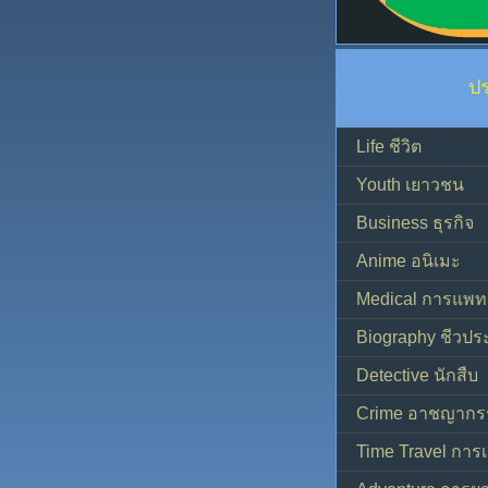
ป
Life ชีวิต
Youth เยาวชน
Business ธุรกิจ
Anime อนิเมะ
Medical การแพทย
Biography ชีวประ
Detective นักสืบ
Crime อาชญากร
Time Travel การ