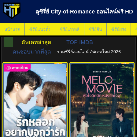
ดูซีรี่ย์ City-of-Romance ออนไลน์ฟรี HD
หน้าแรก
ซีรีย์แนวตั้ง
ซีรี่ย์เกาหลี
ซีรี่ย์จีน
ซีรี่ย์ฝรั่ง
ซ
อัพเดทล่าสุด
TOP IMDB
คนชอบมากที่สุด
รวมซีรี่ย์ออนไลน์ อัพเดทใหม่ 2026
พากย์ไทย
พากย์ไทย
8.0
7.0
รักหลอก อยากบอกว่ารัก (2025)
หัวใจตึกตัก หนังรักใจฟู (2025)