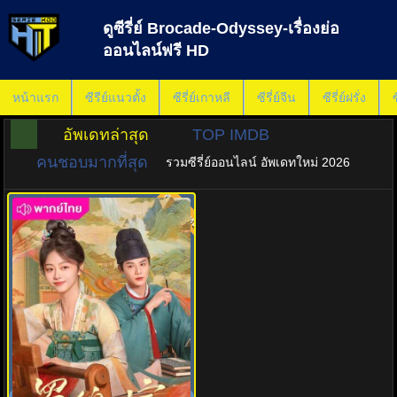
ดูซีรี่ย์ Brocade-Odyssey-เรื่องย่อ
ออนไลน์ฟรี HD
หน้าแรก
ซีรีย์แนวตั้ง
ซีรี่ย์เกาหลี
ซีรี่ย์จีน
ซีรี่ย์ฝรั่ง
ซ
อัพเดทล่าสุด
TOP IMDB
คนชอบมากที่สุด
รวมซีรี่ย์ออนไลน์ อัพเดทใหม่ 2026
พากย์ไทย
7.0
ต้นตํานานอาภรณ์จักรพรรดิ