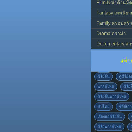
Film-Noir ด้านม
Fantasy เทพนิยา
Family ครอบครัว
Drama ดราม่า
Documentary สา
แท็ก
ซีรี่ย์จีน
ดูซีรี่ย
พากย์ไทย
ซีรี่ย
ซีรี่ย์จีนพากย์ไทย
ซับไทย
ซีรี่ย์เก
เรื่องย่อซีรี่ย์จีน
ซีรี่ย์พากย์ไทย