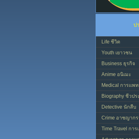
ป
Life ชีวิต
Youth เยาวชน
Business ธุรกิจ
Anime อนิเมะ
Medical การแพทย
Biography ชีวประ
Detective นักสืบ
Crime อาชญากร
Time Travel การ