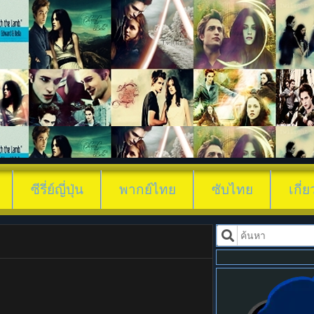
ดูซีรี่ย์ Bloodhound
ซีรี่ย์ญี่ปุ่น
พากย์ไทย
ซับไทย
เกี่