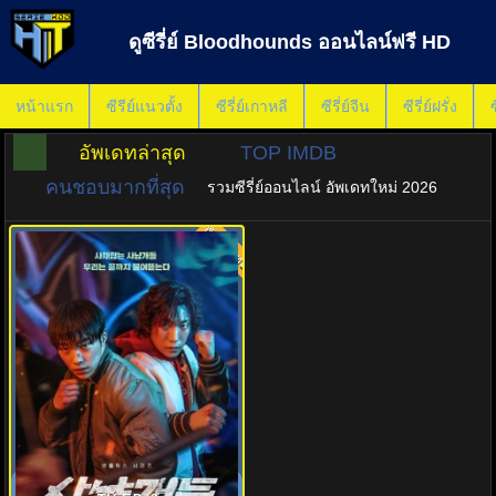
ดูซีรี่ย์ Bloodhounds ออนไลน์ฟรี HD
หน้าแรก
ซีรีย์แนวตั้ง
ซีรี่ย์เกาหลี
ซีรี่ย์จีน
ซีรี่ย์ฝรั่ง
ซ
อัพเดทล่าสุด
TOP IMDB
คนชอบมากที่สุด
รวมซีรี่ย์ออนไลน์ อัพเดทใหม่ 2026
พากย์ไทย
8.0
ดูซีรี่ย์เกาหลี บลัดฮาวด์ (2023)