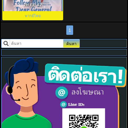
Follow My Dear General พากย
TH EP. 62
ไทย
พากย์ไทย
1
ค้นหา