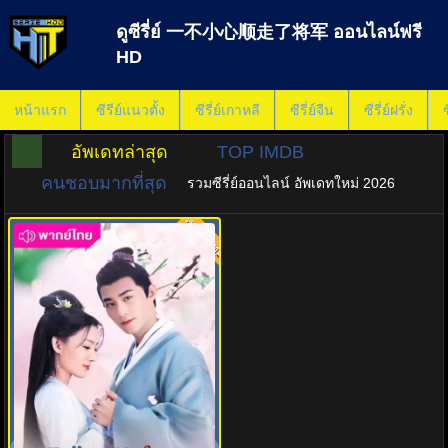
ดูซีรี่ย์ 一不小心顺走了将军 ออนไลน์ฟรี
HD
หน้าแรก
ซีรีย์แนวตั้ง
ซีรี่ย์เกาหลี
ซีรี่ย์จีน
ซีรี่ย์ฝรั่ง
ซ
อัพเดทล่าสุด
TOP IMDB
คนชอบมากที่สุด
รวมซีรี่ย์ออนไลน์ อัพเดทใหม่ 2026
พากย์ไทย
8.0
ปล่อยใจไปตามท่านแม่ทัพ (2022)