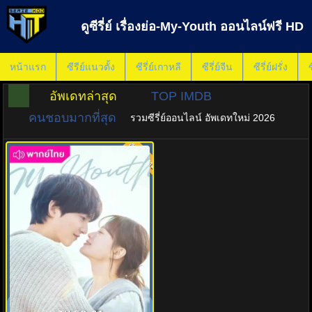
ดูซีรี่ย์ เรื่องย่อ-My-Youth ออนไลน์ฟรี HD
หน้าแรก
ซีรีย์แนวตั้ง
ซีรี่ย์เกาหลี
ซีรี่ย์จีน
ซีรี่ย์ฝรั่ง
ซ
อัพเดทล่าสุด
TOP IMDB
คนชอบมากที่สุด
รวมซีรี่ย์ออนไลน์ อัพเดทใหม่ 2026
พากย์ไทย
8.0
วัยเยาว์ของสองเรา (2025) My