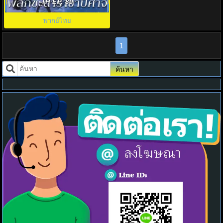
(2025)The Unclouded Soul พากย์
TH EP. 80
ไทย
พากย์ไทย
1
ค้นหา