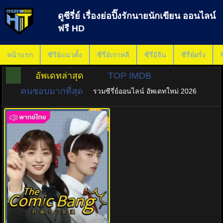
ดูซีรี่ย์ เรื่องย่อปิ๊งรักนายนักเขียน ออนไลน์
ฟรี HD
หน้าแรก
ซีรีย์แนวตั้ง
ซีรี่ย์เกาหลี
ซีรี่ย์จีน
ซีรี่ย์ฝรั่ง
ซ
อัพเดทล่าสุด
TOP IMDB
คนชอบมากที่สุด
รวมซีรี่ย์ออนไลน์ อัพเดทใหม่ 2026
พากย์ไทย
7.0
ปิ๊งรักนายนักเขียน (2025) The