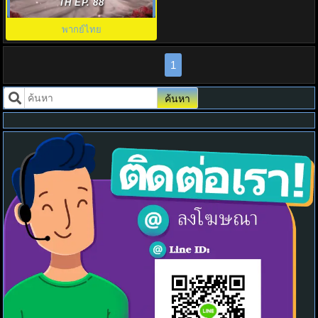
of the Self พากย์ไทย EP.1-44
TH EP. 88
พากย์ไทย
1
ค้นหา