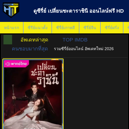
ดูซีรี่ย์ เปลี่ยนชะตาราชินี ออนไลน์ฟรี HD
หน้าแรก
ซีรีย์แนวตั้ง
ซีรี่ย์เกาหลี
ซีรี่ย์จีน
ซีรี่ย์ฝรั่ง
ซ
อัพเดทล่าสุด
TOP IMDB
คนชอบมากที่สุด
รวมซีรี่ย์ออนไลน์ อัพเดทใหม่ 2026
พากย์ไทย
8.0
เปลี่ยนชะตาราชินี (2025) Echoes